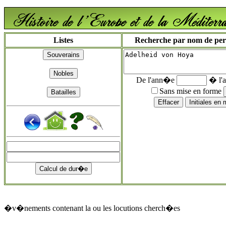
Listes
Recherche par nom de perso
De l'ann�e
� l'
Sans mise en forme
�v�nements contenant la ou les locutions cherch�es