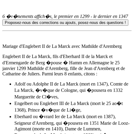
6 �v�nements affich�s, le premier en
1299
- le dernier en
1347
Mariage d'Englebert II de La Marck avec Mathilde d'Aremberg
Englebert II de La Marck, fils d'Eberhard II de la Marck et
d'Ermengarde de Berg �pouse � Hamm en Allemagne
le 25
janvier 1299
Mathilde d'Aremberg, fille de Jean d'Arenberg et de
Catharine de Juliers. Parmi leurs 8 enfants, citons :
Adolf ou
Adolphe II de La Marck
(mort en 1347), Comte de
La Marck, �v�que de Cologne, qui �pousera en 1332
Marguerite de Cl�ves,
Engelbert ou Englebert III de La Marck (mort le 25 ao�t
1368), Prince �v�que de Li�ge,
Eberhard ou �vrard Ier de La Marck (mort en 1387),
Seigneur d'Arenberg, qui �pousera en 1351 Marie de Looz-
Agimont (morte en 1410), Dame de Lummen,