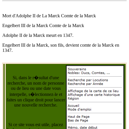
Mort d'
Adolphe II de La Marck
Comte de la Marck
Engelbert III de la Marck Comte de la Marck
Adolphe II de la Marck
meurt
en 1347
.
Engelbert III de la Marck, son fils, devient comte de la Marck
en
1347
.
Si, dans le r�sultat d'une
recherche, un nom de personne
ou de lieu ou une date vous
interpelle, s�lectionnez-le et
faites un clique droit pour lancer
une nouvelle recherche.
Si ce site vous est utile, placez