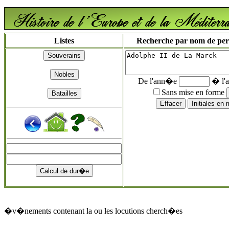
Listes
Recherche par nom de perso
De l'ann�e
� l'
Sans mise en forme
�v�nements contenant la ou les locutions cherch�es