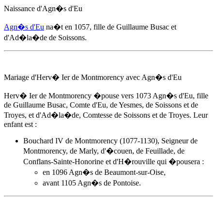
Naissance d'
Agn�s d'Eu
Agn�s d'Eu
na�t
en 1057
, fille de Guillaume Busac et
d'Ad�la�de de Soissons.
Mariage d'Herv� Ier de Montmorency avec
Agn�s d'Eu
Herv� Ier de Montmorency �pouse
vers 1073
Agn�s d'Eu
, fille
de Guillaume Busac, Comte d'Eu, de Yesmes, de Soissons et de
Troyes, et d'Ad�la�de, Comtesse de Soissons et de Troyes. Leur
enfant est :
Bouchard IV de Montmorency (1077-1130), Seigneur de
Montmorency, de Marly, d'�couen, de Feuillade, de
Conflans-Sainte-Honorine et d'H�rouville qui �pousera :
en 1096 Agn�s de Beaumont-sur-Oise,
avant 1105 Agn�s de Pontoise.