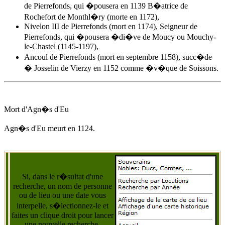
de Pierrefonds, qui �pousera en 1139 B�atrice de
Rochefort de Monthl�ry (morte en 1172),
Nivelon III de Pierrefonds (mort en 1174), Seigneur de
Pierrefonds, qui �pousera �di�ve de Moucy ou Mouchy-
le-Chastel (1145-1197),
Ancoul de Pierrefonds (mort en septembre 1158), succ�de
� Josselin de Vierzy en 1152 comme �v�que de Soissons.
Mort d'
Agn�s d'Eu
Agn�s d'Eu
meurt
en 1124
.
Si, dans le r�sultat d'une
recherche, un nom de personne
ou de lieu ou une date vous
interpelle, s�lectionnez-le et
faites un clique droit pour lancer
une nouvelle recherche.