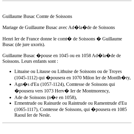
Guillaume Busac Comte de Soissons
Mariage de Guillaume Busac avec Ad�la�de de Soissons
Henri Ier de France donne le comt� de Soissons � Guillaume
Busac (de jure uxoris).
Guillaume Busac �pouse
en 1045
ou en 1058 Ad�la�de de
Soissons. Leurs enfants sont :
Lituaise ou Litause ou Lithuise de Soissons ou de Troyes
(1045-1112) qui �pousera en 1070 Milon Ier de Montlh�ry,
Agn�s d'Eu
(1057-1124), Comtesse de Soissons qui
�pousera vers 1073 Herv� Ier de Montmorency,
Ade de Soissons (n�e en 1058),
Ermentrude ou Rainurde ou Raintrude ou Ramentrude d'Eu
(1065-1117), Comtesse de Soissons, qui �pousera en 1085
Raoul Ier de Nesle.