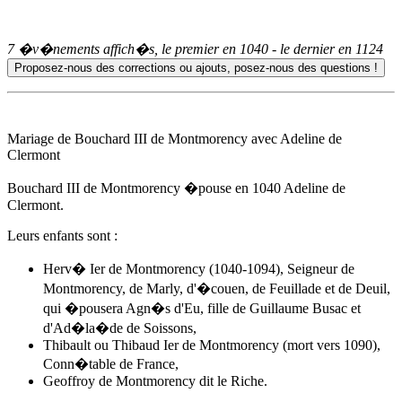
7 �v�nements affich�s, le premier en
1040
- le dernier en
1124
Mariage de Bouchard III de Montmorency avec Adeline de
Clermont
Bouchard III de Montmorency �pouse
en 1040
Adeline de
Clermont.
Leurs enfants sont :
Herv� Ier de Montmorency (1040-1094), Seigneur de
Montmorency, de Marly, d'�couen, de Feuillade et de Deuil,
qui �pousera
Agn�s d'Eu
, fille de Guillaume Busac et
d'Ad�la�de de Soissons,
Thibault ou Thibaud Ier de Montmorency (mort vers 1090),
Conn�table de France,
Geoffroy de Montmorency dit le Riche.