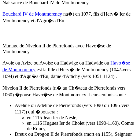
Naissance de Bouchard IV de Montmorency
Bouchard IV de Montmorency
na�t
en 1077
, fils d'Herv� Ier de
Montmorency et d'
Agn�s d'Eu
.
Mariage de Nivelon II de Pierrefonds avec Havo�se de
Montmorency
Avoie ou Avize ou Avoise ou Hadwige ou Hadwide ou
Havo�se
de Montmorency
est la fille d'Herv� de Montmorency (1047-vers
1094) et d'
Agn�s d'Eu
, dame d'Attichy (vers 1051-1124) .
Nivelon II de Pierrefonds (n� au Ch�teau de Pierrefonds vers
1060) �pouse Havo�se de Montmorency. Leurs enfants sont :
Aveline ou Adeline de Pierrefonds (vers 1090 ou 1095-vers
1117)) qui �pousera :
en 1115 Jean Ier de Nesle,
en 1116 Hugues Ier de Cholet (vers 1090-1160), Comte
de Roucy,
Dreux ou Drogon II de Pierrefonds (mort en 1155), Seigneur