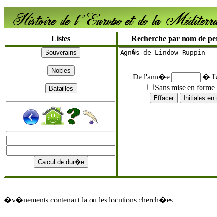
Listes
Recherche par nom de pers
De l'ann�e
� l
Sans mise en forme
�v�nements contenant la ou les locutions cherch�es