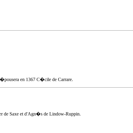
i �pousera en 1367 C�cile de Carrare.
er de Saxe et d'
Agn�s de Lindow-Ruppin
.