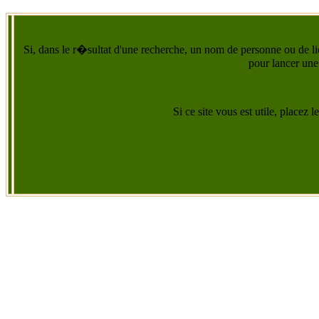
Si, dans le r�sultat d'une recherche, un nom de personne ou de lie
pour lancer une
Si ce site vous est utile, placez