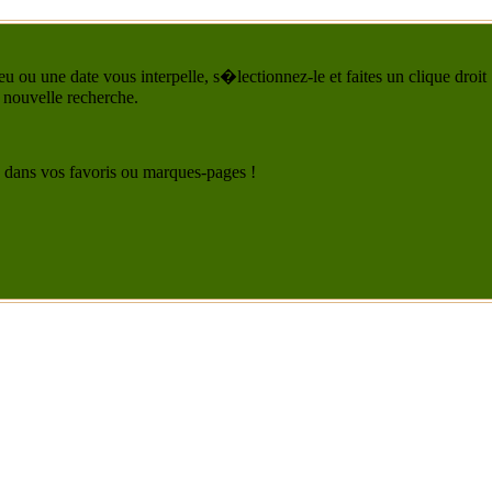
u ou une date vous interpelle, s�lectionnez-le et faites un clique droit
 nouvelle recherche.
 le dans vos favoris ou marques-pages !