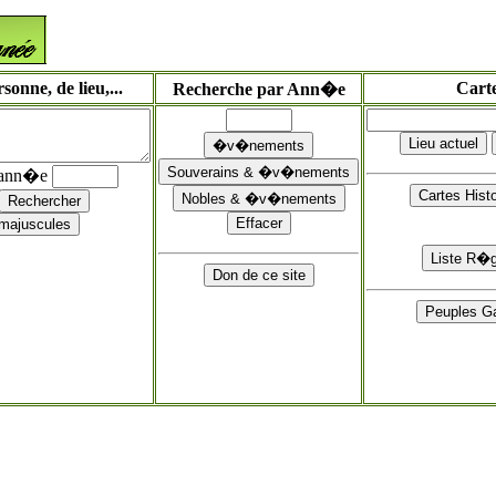
onne, de lieu,...
Cart
Recherche par Ann�e
'ann�e