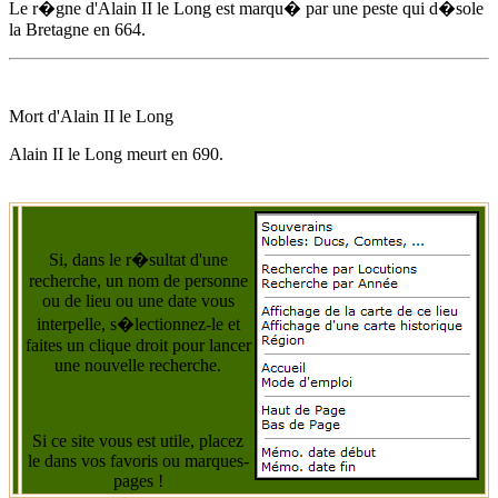
Le r�gne d'
Alain II le Long
est marqu� par une peste qui d�sole
la Bretagne
en 664
.
Mort d'
Alain II le Long
Alain II le Long
meurt
en 690
.
Si, dans le r�sultat d'une
recherche, un nom de personne
ou de lieu ou une date vous
interpelle, s�lectionnez-le et
faites un clique droit pour lancer
une nouvelle recherche.
Si ce site vous est utile, placez
le dans vos favoris ou marques-
pages !