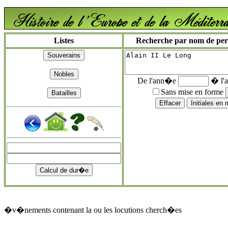
Listes
Recherche par nom de perso
De l'ann�e
� l'
Sans mise en forme
�v�nements contenant la ou les locutions cherch�es