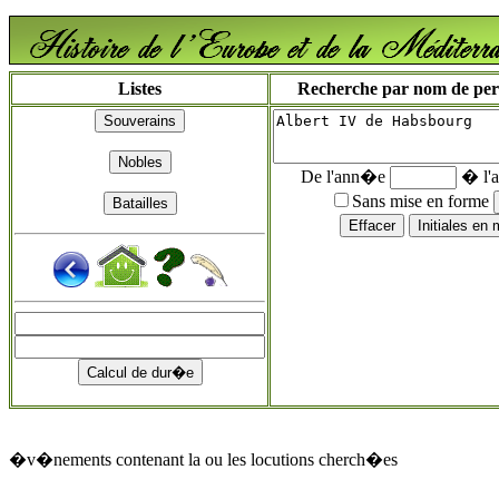
Listes
Recherche par nom de perso
De l'ann�e
� l'
Sans mise en forme
�v�nements contenant la ou les locutions cherch�es