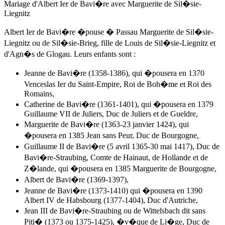
Mariage d'Albert Ier de Bavi�re avec Marguerite de Sil�sie-
Liegnitz
Albert Ier de Bavi�re �pouse � Passau Marguerite de Sil�sie-
Liegnitz ou de Sil�sie-Brieg, fille de Louis de Sil�sie-Liegnitz et
d'Agn�s de Glogau. Leurs enfants sont :
Jeanne de Bavi�re (1358-1386), qui �pousera en 1370
Venceslas Ier du Saint-Empire, Roi de Boh�me et Roi des
Romains,
Catherine de Bavi�re (1361-1401), qui �pousera en 1379
Guillaume VII de Juliers, Duc de Juliers et de Gueldre,
Marguerite de Bavi�re (1363-23 janvier 1424), qui
�pousera en 1385 Jean sans Peur, Duc de Bourgogne,
Guillaume II de Bavi�re (5 avril 1365-30 mai 1417), Duc de
Bavi�re-Straubing, Comte de Hainaut, de Hollande et de
Z�lande, qui �pousera en 1385 Marguerite de Bourgogne,
Albert de Bavi�re (1369-1397),
Jeanne de Bavi�re (1373-1410) qui �pousera en 1390
Albert IV de Habsbourg
(1377-1404), Duc d'Autriche,
Jean III de Bavi�re-Straubing ou de Wittelsbach dit sans
Piti� (1373 ou 1375-1425), �v�que de Li�ge, Duc de