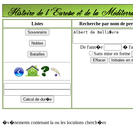
Listes
Recherche par nom de perso
De l'ann�e
� l'
Sans mise en forme
�v�nements contenant la ou les locutions cherch�es