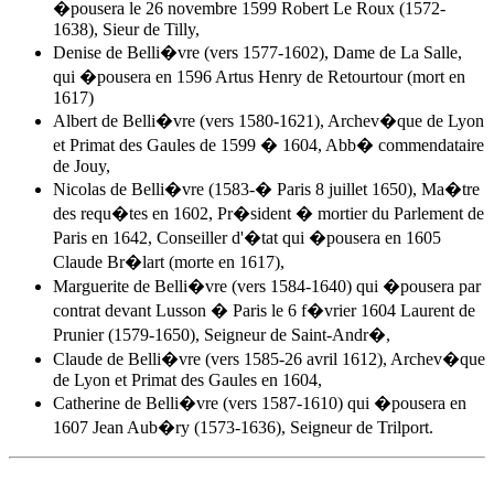
�pousera le 26 novembre 1599 Robert Le Roux (1572-
1638), Sieur de Tilly,
Denise de Belli�vre (vers 1577-1602), Dame de La Salle,
qui �pousera en 1596 Artus Henry de Retourtour (mort en
1617)
Albert de Belli�vre
(vers 1580-1621), Archev�que de Lyon
et Primat des Gaules de 1599 � 1604, Abb� commendataire
de Jouy,
Nicolas de Belli�vre (1583-� Paris 8 juillet 1650), Ma�tre
des requ�tes en 1602, Pr�sident � mortier du Parlement de
Paris en 1642, Conseiller d'�tat qui �pousera en 1605
Claude Br�lart (morte en 1617),
Marguerite de Belli�vre (vers 1584-1640) qui �pousera par
contrat devant Lusson � Paris le 6 f�vrier 1604 Laurent de
Prunier (1579-1650), Seigneur de Saint-Andr�,
Claude de Belli�vre (vers 1585-26 avril 1612), Archev�que
de Lyon et Primat des Gaules en 1604,
Catherine de Belli�vre (vers 1587-1610) qui �pousera en
1607 Jean Aub�ry (1573-1636), Seigneur de Trilport.