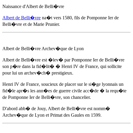
Naissance d'
Albert de Belli�vre
Albert de Belli�vre
na�t
vers 1580
, fils de Pomponne Ier de
Belli�vre et de Marie Prunier.
Albert de Belli�vre
Archev�que de Lyon
Albert de Belli�vre
est �lev� par Pomponne Ier de Belli�vre
son p�re dans la fid�lit� � Henri IV de France, qui sollicite
pour lui un archev�ch� prestigieux.
Henri IV de France, soucieux de placer sur le si�ge lyonnais un
fid�le apr�s les ann�es de guerre civile acc�de � la requ�te
de Pomponne Ier de Belli�vre, son chancelier.
D'abord abb� de Jouy,
Albert de Belli�vre
est nomm�
Archev�que de Lyon et Primat des Gaules
en 1599
.