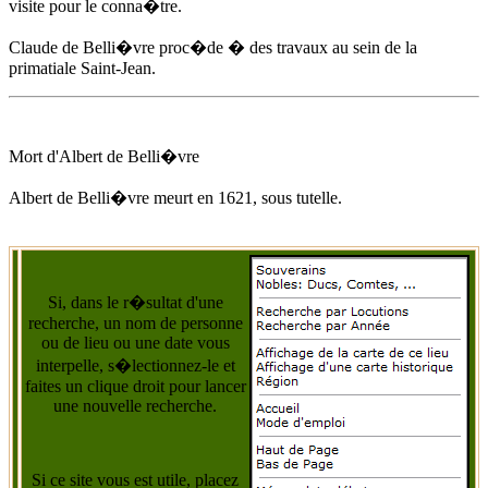
visite pour le conna�tre.
Claude de Belli�vre proc�de � des travaux au sein de la
primatiale Saint-Jean.
Mort d'
Albert de Belli�vre
Albert de Belli�vre
meurt
en 1621
, sous tutelle.
Si, dans le r�sultat d'une
recherche, un nom de personne
ou de lieu ou une date vous
interpelle, s�lectionnez-le et
faites un clique droit pour lancer
une nouvelle recherche.
Si ce site vous est utile, placez