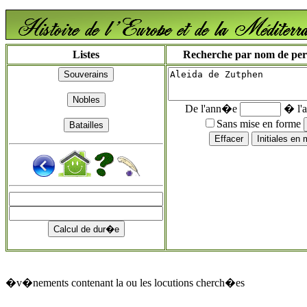
Listes
Recherche par nom de perso
De l'ann�e
� l'
Sans mise en forme
�v�nements contenant la ou les locutions cherch�es