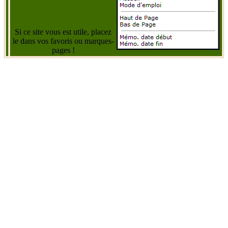
Si ce site vous est utile, placez
le dans vos favoris ou marques-
pages !