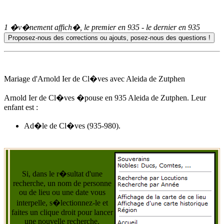
1 �v�nement affich�, le premier en
935
- le dernier en
935
Mariage d'Arnold Ier de Cl�ves avec
Aleida de Zutphen
Arnold Ier de Cl�ves �pouse
en 935
Aleida de Zutphen
. Leur
enfant est :
Ad�le de Cl�ves (935-980).
Si, dans le r�sultat d'une
recherche, un nom de personne
ou de lieu ou une date vous
interpelle, s�lectionnez-le et
faites un clique droit pour lancer
une nouvelle recherche.