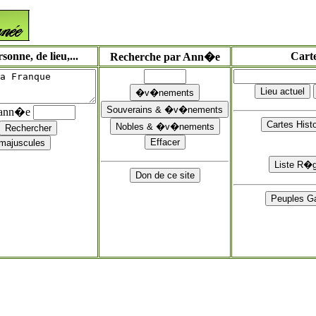
onne, de lieu,...
Cart
Recherche par Ann�e
'ann�e