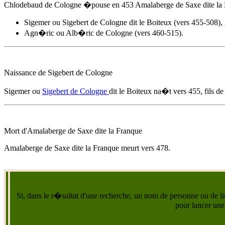
Chlodebaud de Cologne �pouse
en 453
Amalaberge de Saxe dite la
Sigemer ou Sigebert de Cologne dit le Boiteux (vers 455-508),
Agn�ric ou Alb�ric de Cologne (vers 460-515).
Naissance de Sigebert de Cologne
Sigemer ou
Sigebert de Cologne
dit le Boiteux na�t
vers 455
, fils 
Mort d'
Amalaberge de Saxe dite la Franque
Amalaberge de Saxe dite la Franque
meurt
vers 478
.
Si, dans le r�sultat d'une recherche, un nom de personne ou de lie
pour lancer une