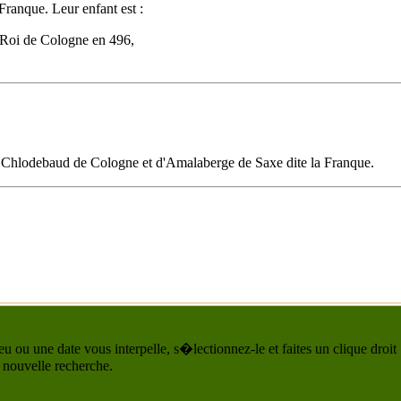
 Franque
. Leur enfant est :
 Roi de Cologne en 496,
de Chlodebaud de Cologne et d'
Amalaberge de Saxe dite la Franque
.
u ou une date vous interpelle, s�lectionnez-le et faites un clique droit
 nouvelle recherche.