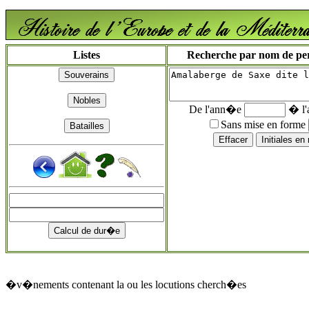
Listes
Recherche par nom de pers
De l'ann�e
� l
Sans mise en forme
�v�nements contenant la ou les locutions cherch�es