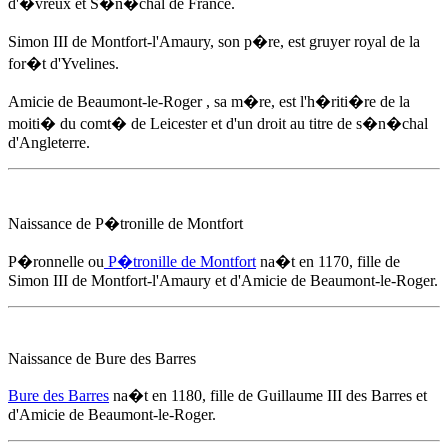
d'�vreux et S�n�chal de France.
Simon III de Montfort-l'Amaury, son p�re, est gruyer royal de la
for�t d'Yvelines.
Amicie de Beaumont-le-Roger
, sa m�re, est l'h�riti�re de la
moiti� du comt� de Leicester et d'un droit au titre de s�n�chal
d'Angleterre.
Naissance de P�tronille de Montfort
P�ronnelle ou
P�tronille de Montfort
na�t
en 1170
, fille de
Simon III de Montfort-l'Amaury et d'
Amicie de Beaumont-le-Roger
.
Naissance de Bure des Barres
Bure des Barres
na�t
en 1180
, fille de Guillaume III des Barres et
d'
Amicie de Beaumont-le-Roger
.