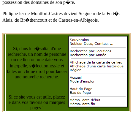
possession des domaines de son p�re.
Philippe Ier de Montfort-Castres devient Seigneur de la Fert�-
Alais, de Br�thencourt et de Castres-en-Albigeois.
Si, dans le r�sultat d'une
recherche, un nom de personne
ou de lieu ou une date vous
interpelle, s�lectionnez-le et
faites un clique droit pour lancer
une nouvelle recherche.
Si ce site vous est utile, placez
le dans vos favoris ou marques-
pages !