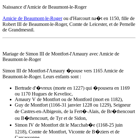
Naissance d'
Amicie de Beaumont-le-Roger
Amicie de Beaumont-le-Roger
ou d'Harcourt na�t
en 1150
, fille de
Robert III de Beaumont-le-Roger, Comte de Leicester, et de Pernelle
de Grandmesnil.
Mariage de Simon III de Montfort-l'Amaury avec
Amicie de
Beaumont-le-Roger
Simon III de Montfort-l'Amaury �pouse
vers 1165
Amicie de
Beaumont-le-Roger
. Leurs enfants sont :
Bertrade d'�vreux (morte en 1227) qui �pousera en 1169
ou 1170 Hugues de Kevelioc,
Amaury V de Montfort ou de Montford (mort en 1182),
Guy de Montfort (1166-31 janvier 1228 ou 1229), Seigneur
de Castres-en-Albigeois, de la Fert�-Alais, de Br�thencourt
ou B�thencourt, de Tyr et de Sidon,
Simon IV de Montfort dit le Macchab�e (1168-25 juin
1218), Comte de Montfort, Vicomte de B�ziers et de
Carcassonne,