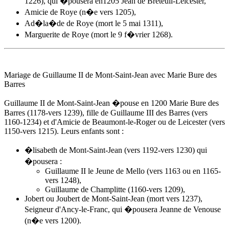
1226), qui �pousera en1205 Jean de Breteuil-Leicester,
Amicie de Roye (n�e vers 1205),
Ad�la�de de Roye (mort le 5 mai 1311),
Marguerite de Roye (mort le 9 f�vrier 1268).
Mariage de Guillaume II de Mont-Saint-Jean avec Marie Bure des
Barres
Guillaume II de Mont-Saint-Jean �pouse
en 1200
Marie Bure des
Barres (1178-vers 1239), fille de Guillaume III des Barres (vers
1160-1234) et d'
Amicie de Beaumont-le-Roger
ou de Leicester (vers
1150-vers 1215). Leurs enfants sont :
�lisabeth de Mont-Saint-Jean (vers 1192-vers 1230) qui
�pousera :
Guillaume II le Jeune de Mello (vers 1163 ou en 1165-
vers 1248),
Guillaume de Champlitte (1160-vers 1209),
Jobert ou Joubert de Mont-Saint-Jean (mort vers 1237),
Seigneur d'Ancy-le-Franc, qui �pousera Jeanne de Venouse
(n�e vers 1200).