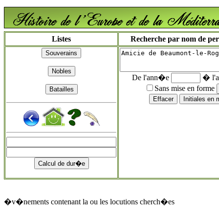
Listes
Recherche par nom de perso
De l'ann�e
� l'
Sans mise en forme
�v�nements contenant la ou les locutions cherch�es