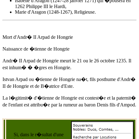
Isabelle d'Aragon (1247-28 janvier 1271) qui �pousera en
1262 Philippe III le Hardi,
Marie d'Aragon (1248-1267), Religieuse.
Mort d'
Andr� II Arpad de Hongrie
Naissance de �tienne de Hongrie
Andr� II Arpad de Hongrie
meurt
le 21 ou le 26 octobre 1235
. Il
est inhum� � �gres en Hongrie.
Istvan Arpad ou �tienne de Hongrie na�t, fils posthume d'Andr�
II de Hongrie et de B�atrice d'Este.
La l�gitimit� d'�tienne de Hongrie est contest�e et la paternit�
de l'enfant est attribu�e par la rumeur au baron Denis fils d'Ampod.
Si, dans le r�sultat d'une