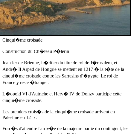
Cinqui�me croisade
Construction du Ch�teau P�lerin
Jean Ier de Brienne, h�ritier du titre de roi de J�rusalem, et
Andr� II Arpad de Hongrie
se mettent
en 1217
� la t�te de la
cinqui�me croisade contre les Sarrasins d'�gypte. Le roi de
France y reste �tranger.
L�opold VI d'Autriche et Herv� IV de Donzy participe cette
cinqui�me croisade.
Les premiers crois�s de la cinqui�me croisade arrivent en
Palestine
en 1217
.
Forc�s d'attendre l'arriv�e de la majeure partie du contingent, les