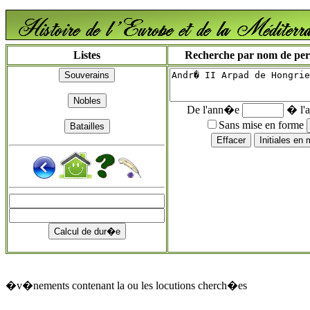
Listes
Recherche par nom de perso
De l'ann�e
� l'
Sans mise en forme
�v�nements contenant la ou les locutions cherch�es