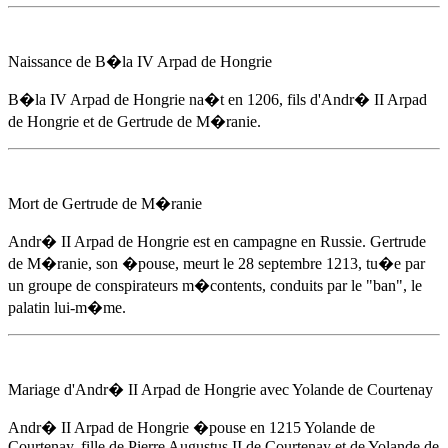
Naissance de B�la IV Arpad de Hongrie
B�la IV Arpad de Hongrie na�t
en 1206
, fils d'
Andr� II Arpad
de Hongrie
et de Gertrude de M�ranie.
Mort de Gertrude de M�ranie
Andr� II Arpad de Hongrie
est en campagne en Russie. Gertrude
de M�ranie, son �pouse, meurt
le 28 septembre 1213
, tu�e par
un groupe de conspirateurs m�contents, conduits par le "ban", le
palatin lui-m�me.
Mariage d'
Andr� II Arpad de Hongrie
avec Yolande de Courtenay
Andr� II Arpad de Hongrie
�pouse
en 1215
Yolande de
Courtenay, fille de Pierre Augustus II de Courtenay et de Yolande de