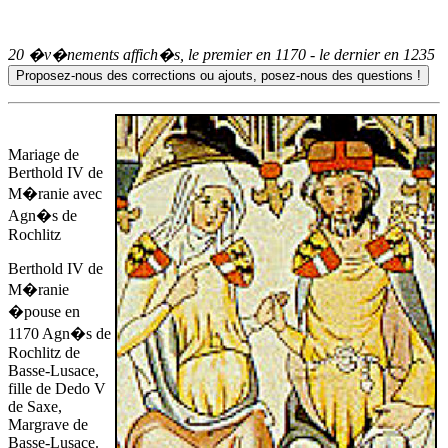
20 �v�nements affich�s, le premier en
1170
- le dernier en
1235
Mariage de
Berthold IV de
M�ranie avec
Agn�s de
Rochlitz
Berthold IV de
M�ranie
�pouse
en
1170
Agn�s de
Rochlitz de
Basse-Lusace,
fille de Dedo V
de Saxe,
Margrave de
Basse-Lusace.