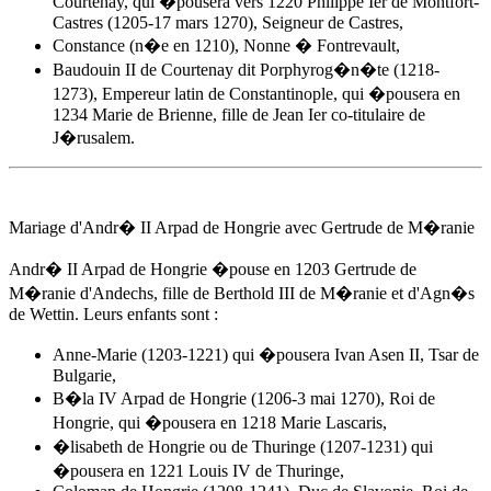
Courtenay, qui �pousera vers 1220 Philippe Ier de Montfort-
Castres (1205-17 mars 1270), Seigneur de Castres,
Constance (n�e en 1210), Nonne � Fontrevault,
Baudouin II de Courtenay dit Porphyrog�n�te (1218-
1273), Empereur latin de Constantinople, qui �pousera en
1234 Marie de Brienne, fille de Jean Ier co-titulaire de
J�rusalem.
Mariage d'
Andr� II Arpad de Hongrie
avec Gertrude de M�ranie
Andr� II Arpad de Hongrie
�pouse
en 1203
Gertrude de
M�ranie d'Andechs, fille de Berthold III de M�ranie et d'Agn�s
de Wettin. Leurs enfants sont :
Anne-Marie (1203-1221) qui �pousera Ivan Asen II, Tsar de
Bulgarie,
B�la IV Arpad de Hongrie (1206-3 mai 1270), Roi de
Hongrie, qui �pousera en 1218 Marie Lascaris,
�lisabeth de Hongrie ou de Thuringe (1207-1231) qui
�pousera en 1221 Louis IV de Thuringe,