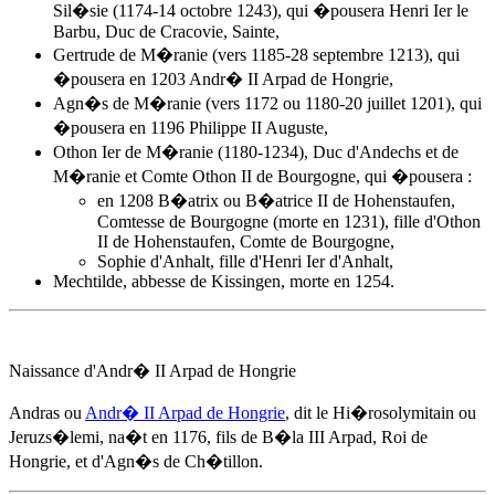
Sil�sie (1174-14 octobre 1243), qui �pousera Henri Ier le
Barbu, Duc de Cracovie, Sainte,
Gertrude de M�ranie (vers 1185-28 septembre 1213), qui
�pousera en 1203
Andr� II Arpad de Hongrie
,
Agn�s de M�ranie (vers 1172 ou 1180-20 juillet 1201), qui
�pousera en 1196 Philippe II Auguste,
Othon Ier de M�ranie (1180-1234), Duc d'Andechs et de
M�ranie et Comte Othon II de Bourgogne, qui �pousera :
en 1208 B�atrix ou B�atrice II de Hohenstaufen,
Comtesse de Bourgogne (morte en 1231), fille d'Othon
II de Hohenstaufen, Comte de Bourgogne,
Sophie d'Anhalt, fille d'Henri Ier d'Anhalt,
Mechtilde, abbesse de Kissingen, morte en 1254.
Naissance d'
Andr� II Arpad de Hongrie
Andras ou
Andr� II Arpad de Hongrie
, dit le Hi�rosolymitain ou
Jeruzs�lemi, na�t
en 1176
, fils de B�la III Arpad, Roi de
Hongrie, et d'Agn�s de Ch�tillon.