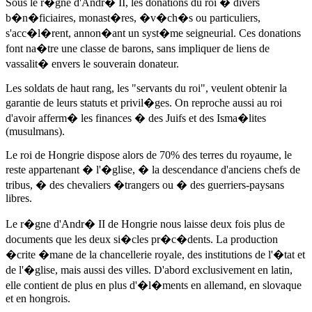
Sous le r�gne d'Andr� II, les donations du roi � divers
b�n�ficiaires, monast�res, �v�ch�s ou particuliers,
s'acc�l�rent, annon�ant un syst�me seigneurial. Ces donations
font na�tre une classe de barons, sans impliquer de liens de
vassalit� envers le souverain donateur.
Les soldats de haut rang, les "servants du roi", veulent obtenir la
garantie de leurs statuts et privil�ges. On reproche aussi au roi
d'avoir afferm� les finances � des Juifs et des Isma�lites
(musulmans).
Le roi de Hongrie dispose alors de 70% des terres du royaume, le
reste appartenant � l'�glise, � la descendance d'anciens chefs de
tribus, � des chevaliers �trangers ou � des guerriers-paysans
libres.
Le r�gne d'Andr� II de Hongrie nous laisse deux fois plus de
documents que les deux si�cles pr�c�dents. La production
�crite �mane de la chancellerie royale, des institutions de l'�tat et
de l'�glise, mais aussi des villes. D'abord exclusivement en latin,
elle contient de plus en plus d'�l�ments en allemand, en slovaque
et en hongrois.