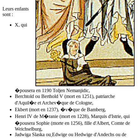
Leurs enfants
sont :
X, qui
�pousera en 1190 Toljen Nemanjidic,
Berchtold ou Berthold V (mort en 1251), patriarche
d'Aquil�e et Archev�que de Cologne,
Ekbert (mort en 1237), �v�que de Bamberg,
Henri IV de M�ranie (mort en 1228), Marquis d'Istrie, qui
�pousera Sophie (morte en 1256), fille d'Albert, Comte de
Weichselburg,
Jadwiga Slaska ou
Edwige ou Hedwige d'Andechs ou de