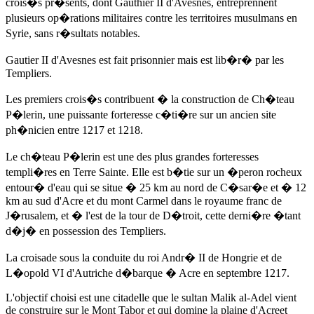
crois�s pr�sents, dont Gauthier II d'Avesnes, entreprennent
plusieurs op�rations militaires contre les territoires musulmans en
Syrie, sans r�sultats notables.
Gautier II d'Avesnes est fait prisonnier mais est lib�r� par les
Templiers.
Les premiers crois�s contribuent � la construction de Ch�teau
P�lerin, une puissante forteresse c�ti�re sur un ancien site
ph�nicien entre 1217 et 1218.
Le ch�teau P�lerin est une des plus grandes forteresses
templi�res en Terre Sainte. Elle est b�tie sur un �peron rocheux
entour� d'eau qui se situe � 25 km au nord de C�sar�e et � 12
km au sud d'Acre et du mont Carmel dans le royaume franc de
J�rusalem, et � l'est de la tour de D�troit, cette derni�re �tant
d�j� en possession des Templiers.
La croisade sous la conduite du roi Andr� II de Hongrie et de
L�opold VI d'Autriche d�barque � Acre
en septembre 1217
.
L'objectif choisi est une citadelle que le sultan Malik al-Adel vient
de construire sur le Mont Tabor et qui domine la plaine d'Acreet