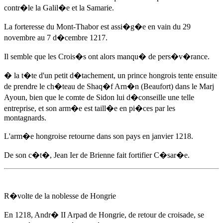
contr�le la Galil�e et la Samarie.
La forteresse du Mont-Thabor est assi�g�e en vain
du 29
novembre au 7 d�cembre 1217
.
Il semble que les Crois�s ont alors manqu� de pers�v�rance.
� la t�te d'un petit d�tachement, un prince hongrois tente ensuite
de prendre le ch�teau de Shaq�f Arn�n (Beaufort) dans le Marj
Ayoun, bien que le comte de Sidon lui d�conseille une telle
entreprise, et son arm�e est taill�e en pi�ces par les
montagnards.
L'arm�e hongroise retourne dans son pays en janvier 1218.
De son c�t�, Jean Ier de Brienne fait fortifier C�sar�e.
R�volte de la noblesse de Hongrie
En 1218
,
Andr� II Arpad de Hongrie
, de retour de croisade, se