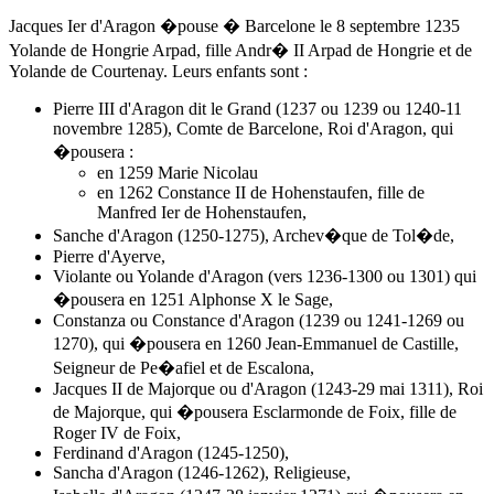
Jacques Ier d'Aragon �pouse � Barcelone
le 8 septembre 1235
Yolande de Hongrie Arpad, fille
Andr� II Arpad de Hongrie
et de
Yolande de Courtenay. Leurs enfants sont :
Pierre III d'Aragon dit le Grand (1237 ou 1239 ou 1240-11
novembre 1285), Comte de Barcelone, Roi d'Aragon, qui
�pousera :
en 1259 Marie Nicolau
en 1262 Constance II de Hohenstaufen, fille de
Manfred Ier de Hohenstaufen,
Sanche d'Aragon (1250-1275), Archev�que de Tol�de,
Pierre d'Ayerve,
Violante ou Yolande d'Aragon (vers 1236-1300 ou 1301) qui
�pousera en 1251 Alphonse X le Sage,
Constanza ou Constance d'Aragon (1239 ou 1241-1269 ou
1270), qui �pousera en 1260 Jean-Emmanuel de Castille,
Seigneur de Pe�afiel et de Escalona,
Jacques II de Majorque ou d'Aragon (1243-29 mai 1311), Roi
de Majorque, qui �pousera Esclarmonde de Foix, fille de
Roger IV de Foix,
Ferdinand d'Aragon (1245-1250),
Sancha d'Aragon (1246-1262), Religieuse,