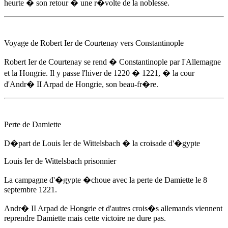
heurte � son retour � une r�volte de la noblesse.
Voyage de Robert Ier de Courtenay vers Constantinople
Robert Ier de Courtenay se rend � Constantinople par I'Allemagne
et la Hongrie. Il y passe
l'hiver de 1220
� 1221, � la cour
d'
Andr� II Arpad de Hongrie
, son beau-fr�re.
Perte de Damiette
D�part de Louis Ier de Wittelsbach � la croisade d'�gypte
Louis Ier de Wittelsbach prisonnier
La campagne d'�gypte �choue avec la perte de Damiette
le 8
septembre 1221
.
Andr� II Arpad de Hongrie
et d'autres crois�s allemands viennent
reprendre Damiette mais cette victoire ne dure pas.