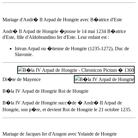
Mariage d'
Andr� II Arpad de Hongrie
avec B�atrice d'Este
Andr� II Arpad de Hongrie
�pouse
le 14 mai 1234
B�atrice
d'Este, fille d'Aldobrandino Ier d'Este. Leur enfant est :
Istvan Arpad ou �tienne de Hongrie (1235-1272), Duc de
Slavonie.
Di�te de Mayence
B�la IV Arpad de Hongrie Roi de Hongrie
B�la IV Arpad de Hongrie succ�de �
Andr� II Arpad de
Hongrie
, son p�re, et devient Roi de Hongrie
le 21 octobre 1235
.
Mariage de Jacques Ier d'Aragon avec Yolande de Hongrie