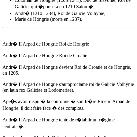
Coloman de Hongrie (1208-1241), Duc de Slavonie, Roi de
Galicie, qui �pousera en 1219 Salom�,
Andr� (1210-1234), Roi de Galicie-Volhynie,
Marie de Hongrie (morte en 1237).
Andr� II Arpad de Hongrie
Roi de Hongrie
Andr� II Arpad de Hongrie
Roi de Croatie
Andr� II Arpad de Hongrie
devient Roi de Croatie et de Hongrie,
en 1205
.
Andr� II Arpad de Hongrie
s'autoproclame roi de Galicie-Volhynie
(en latin rex Galiciae et Lodomeriae).
Apr�s avoir disput� la couronne � son fr�re Emeric Arpad de
Hongrie, il doit faire face � des complots.
Andr� II Arpad de Hongrie
tente de r�tablir un r�gime
centralis�.