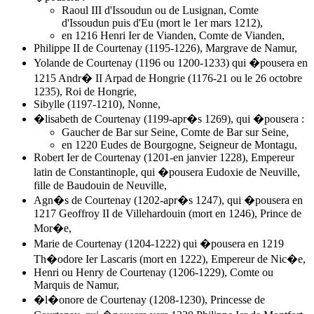
Raoul III d'Issoudun ou de Lusignan, Comte
d'Issoudun puis d'Eu (mort le 1er mars 1212),
en 1216 Henri Ier de Vianden, Comte de Vianden,
Philippe II de Courtenay (1195-1226), Margrave de Namur,
Yolande de Courtenay (1196 ou 1200-1233) qui �pousera en
1215
Andr� II Arpad de Hongrie
(1176-21 ou le 26 octobre
1235), Roi de Hongrie,
Sibylle (1197-1210), Nonne,
�lisabeth de Courtenay (1199-apr�s 1269), qui �pousera :
Gaucher de Bar sur Seine, Comte de Bar sur Seine,
en 1220 Eudes de Bourgogne, Seigneur de Montagu,
Robert Ier de Courtenay (1201-en janvier 1228), Empereur
latin de Constantinople, qui �pousera Eudoxie de Neuville,
fille de Baudouin de Neuville,
Agn�s de Courtenay (1202-apr�s 1247), qui �pousera en
1217 Geoffroy II de Villehardouin (mort en 1246), Prince de
Mor�e,
Marie de Courtenay (1204-1222) qui �pousera en 1219
Th�odore Ier Lascaris (mort en 1222), Empereur de Nic�e,
Henri ou Henry de Courtenay (1206-1229), Comte ou
Marquis de Namur,
�l�onore de Courtenay (1208-1230), Princesse de