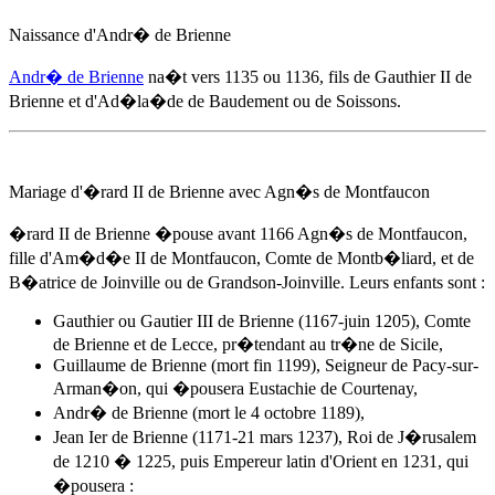
Naissance d'
Andr� de Brienne
Andr� de Brienne
na�t vers 1135 ou
1136
, fils de Gauthier II de
Brienne et d'Ad�la�de de Baudement ou de Soissons.
Mariage d'�rard II de Brienne avec Agn�s de Montfaucon
�rard II de Brienne �pouse
avant 1166
Agn�s de Montfaucon,
fille d'Am�d�e II de Montfaucon, Comte de Montb�liard, et de
B�atrice de Joinville ou de Grandson-Joinville. Leurs enfants sont :
Gauthier ou Gautier III de Brienne (1167-juin 1205), Comte
de Brienne et de Lecce, pr�tendant au tr�ne de Sicile,
Guillaume de Brienne (mort fin 1199), Seigneur de Pacy-sur-
Arman�on, qui �pousera Eustachie de Courtenay,
Andr� de Brienne
(mort le 4 octobre 1189),
Jean Ier de Brienne (1171-21 mars 1237), Roi de J�rusalem
de 1210 � 1225, puis Empereur latin d'Orient en 1231, qui
�pousera :