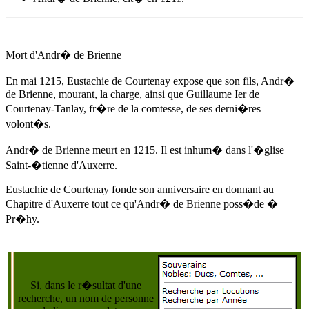
Mort d'
Andr� de Brienne
En mai 1215
, Eustachie de Courtenay expose que son fils,
Andr�
de Brienne
, mourant, la charge, ainsi que Guillaume Ier de
Courtenay-Tanlay, fr�re de la comtesse, de ses derni�res
volont�s.
Andr� de Brienne
meurt
en 1215
. Il est inhum� dans l'�glise
Saint-�tienne d'Auxerre.
Eustachie de Courtenay fonde son anniversaire en donnant au
Chapitre d'Auxerre tout ce qu'
Andr� de Brienne
poss�de �
Pr�hy.
Si, dans le r�sultat d'une
recherche, un nom de personne