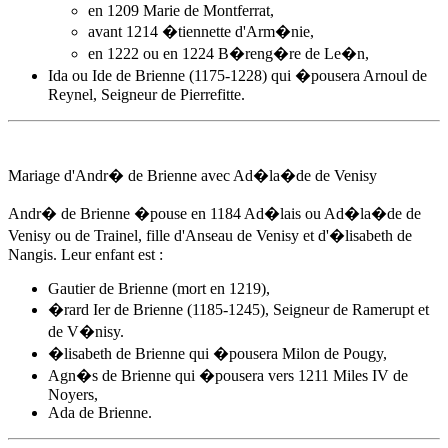
en 1209 Marie de Montferrat,
avant 1214 �tiennette d'Arm�nie,
en 1222 ou en 1224 B�reng�re de Le�n,
Ida ou Ide de Brienne (1175-1228) qui �pousera Arnoul de
Reynel, Seigneur de Pierrefitte.
Mariage d'
Andr� de Brienne
avec Ad�la�de de Venisy
Andr� de Brienne
�pouse
en 1184
Ad�lais ou Ad�la�de de
Venisy ou de Trainel, fille d'Anseau de Venisy et d'�lisabeth de
Nangis. Leur enfant est :
Gautier de Brienne (mort en 1219),
�rard Ier de Brienne (1185-1245), Seigneur de Ramerupt et
de V�nisy.
�lisabeth de Brienne qui �pousera Milon de Pougy,
Agn�s de Brienne qui �pousera vers 1211 Miles IV de
Noyers,
Ada de Brienne.