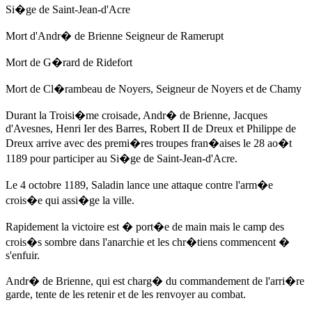
Si�ge de Saint-Jean-d'Acre
Mort d'
Andr� de Brienne
Seigneur de Ramerupt
Mort de G�rard de Ridefort
Mort de Cl�rambeau de Noyers, Seigneur de Noyers et de Chamy
Durant la Troisi�me croisade,
Andr� de Brienne
, Jacques
d'Avesnes, Henri Ier des Barres, Robert II de Dreux et Philippe de
Dreux arrive avec des premi�res troupes fran�aises
le 28 ao�t
1189
pour participer au Si�ge de Saint-Jean-d'Acre.
Le 4 octobre 1189
, Saladin lance une attaque contre l'arm�e
crois�e qui assi�ge la ville.
Rapidement la victoire est � port�e de main mais le camp des
crois�s sombre dans l'anarchie et les chr�tiens commencent �
s'enfuir.
Andr� de Brienne
, qui est charg� du commandement de l'arri�re
garde, tente de les retenir et de les renvoyer au combat.