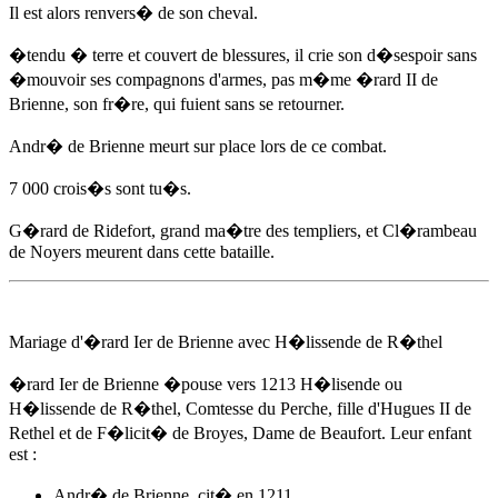
Il est alors renvers� de son cheval.
�tendu � terre et couvert de blessures, il crie son d�sespoir sans
�mouvoir ses compagnons d'armes, pas m�me �rard II de
Brienne, son fr�re, qui fuient sans se retourner.
Andr� de Brienne
meurt sur place lors de ce combat.
7 000 crois�s sont tu�s.
G�rard de Ridefort, grand ma�tre des templiers, et Cl�rambeau
de Noyers meurent dans cette bataille.
Mariage d'�rard Ier de Brienne avec H�lissende de R�thel
�rard Ier de Brienne �pouse
vers 1213
H�lisende ou
H�lissende de R�thel, Comtesse du Perche, fille d'Hugues II de
Rethel et de F�licit� de Broyes, Dame de Beaufort. Leur enfant
est :
Andr� de Brienne
, cit� en 1211.