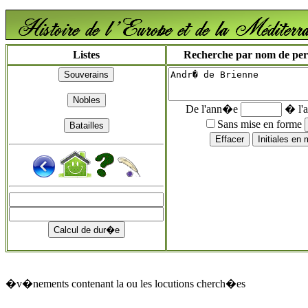
Listes
Recherche par nom de perso
De l'ann�e
� l'
Sans mise en forme
�v�nements contenant la ou les locutions cherch�es