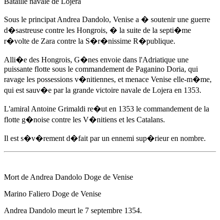
Bataille navale de Lojera
Sous le principat
Andrea Dandolo
, Venise a � soutenir une guerre
d�sastreuse contre les Hongrois, � la suite de la septi�me
r�volte de Zara contre la S�r�nissime R�publique.
Alli�e des Hongrois, G�nes envoie dans l'Adriatique une
puissante flotte sous le commandement de Paganino Doria, qui
ravage les possessions v�nitiennes, et menace Venise elle-m�me,
qui est sauv�e par la grande victoire navale de Lojera
en 1353
.
L'amiral Antoine Grimaldi re�ut
en 1353
le commandement de la
flotte g�noise contre les V�nitiens et les Catalans.
Il est s�v�rement d�fait par un ennemi sup�rieur en nombre.
Mort de
Andrea Dandolo
Doge de Venise
Marino Faliero Doge de Venise
Andrea Dandolo
meurt
le 7 septembre 1354
.