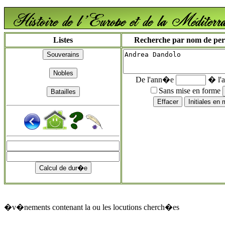
Listes
Recherche par nom de perso
De l'ann�e
� l'
Sans mise en forme
�v�nements contenant la ou les locutions cherch�es