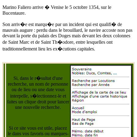
Marino Faliero arrive � Venise
le 5 octobre 1354
, sur le
Bucentaure.
Son arriv�e est marqu�e par un incident qui est qualifi� de
mauvais augure : perdu dans le brouillard, le navire accoste non pas
devant la porte du palais des Doges mais devant les deux colonnes
de Saint Marc et de Saint Th�odore, entre lesquelles ont
traditionnellement lieu les ex�cutions capitales.
Si, dans le r�sultat d'une
recherche, un nom de personne
ou de lieu ou une date vous
interpelle, s�lectionnez-le et
faites un clique droit pour lancer
une nouvelle recherche.
Si ce site vous est utile, placez
le dans vos favoris ou marques-