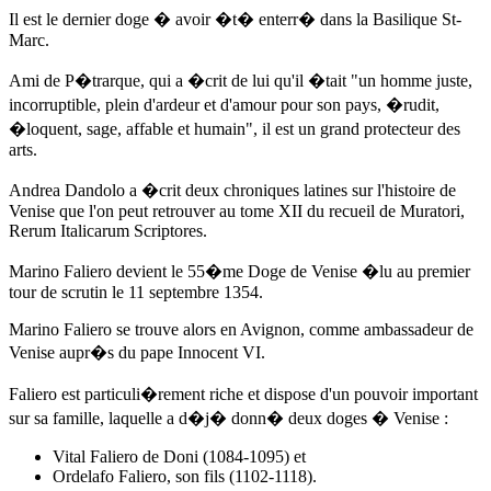
Il est le dernier doge � avoir �t� enterr� dans la Basilique St-
Marc.
Ami de P�trarque, qui a �crit de lui qu'il �tait "un homme juste,
incorruptible, plein d'ardeur et d'amour pour son pays, �rudit,
�loquent, sage, affable et humain", il est un grand protecteur des
arts.
Andrea Dandolo
a �crit deux chroniques latines sur l'histoire de
Venise que l'on peut retrouver au tome XII du recueil de Muratori,
Rerum Italicarum Scriptores.
Marino Faliero devient le 55�me Doge de Venise �lu au premier
tour de scrutin
le 11 septembre 1354
.
Marino Faliero se trouve alors en Avignon, comme ambassadeur de
Venise aupr�s du pape Innocent VI.
Faliero est particuli�rement riche et dispose d'un pouvoir important
sur sa famille, laquelle a d�j� donn� deux doges � Venise :
Vital Faliero de Doni (1084-1095) et
Ordelafo Faliero, son fils (1102-1118).