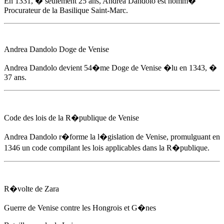
En 1331
, � seulement 25 ans,
Andrea Dandolo
est nomm�
Procurateur de la Basilique Saint-Marc.
Andrea Dandolo
Doge de Venise
Andrea Dandolo
devient 54�me Doge de Venise �lu
en 1343
, �
37 ans.
Code des lois de la R�publique de Venise
Andrea Dandolo
r�forme la l�gislation de Venise, promulguant
en
1346
un code compilant les lois applicables dans la R�publique.
R�volte de Zara
Guerre de Venise contre les Hongrois et G�nes