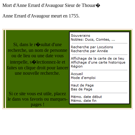
Mort d'
Anne Errard d'Avaugour
Sieur de Thouar�
Anne Errard d'Avaugour
meurt
en 1755
.
Si, dans le r�sultat d'une
recherche, un nom de personne
ou de lieu ou une date vous
interpelle, s�lectionnez-le et
faites un clique droit pour lancer
une nouvelle recherche.
Si ce site vous est utile, placez
le dans vos favoris ou marques-
pages !