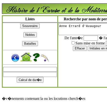
Listes
Recherche par nom de perso
De l'ann�e
� l'
Sans mise en forme
�v�nements contenant la ou les locutions cherch�es