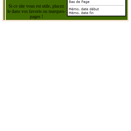
Si ce site vous est utile, placez
le dans vos favoris ou marques-
pages !