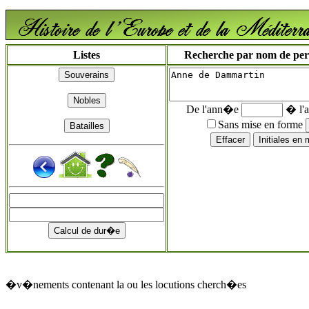
Listes
Recherche par nom de perso
De l'ann�e
� l'
Sans mise en forme
�v�nements contenant la ou les locutions cherch�es