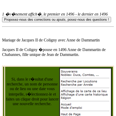
1 �v�nement affich�, le premier en
1496
- le dernier en
1496
Mariage de Jacques II de Coligny avec
Anne de Dammartin
Jacques II de Coligny �pouse
en 1496
Anne de Dammartin
de
Chabannes, fille unique de Jean de Dammartin.
Si, dans le r�sultat d'une
recherche, un nom de personne
ou de lieu ou une date vous
interpelle, s�lectionnez-le et
faites un clique droit pour lancer
une nouvelle recherche.