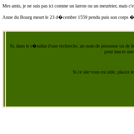
Mes amis, je ne suis pas ici comme un larron ou un meurtrier, mais c'e
Anne du Bourg
meurt
le 23 d�cembre 1559
pendu puis son corps �
Si, dans le r�sultat d'une recherche, un nom de personne ou de lie
pour lancer une
Si ce site vous est utile, placez