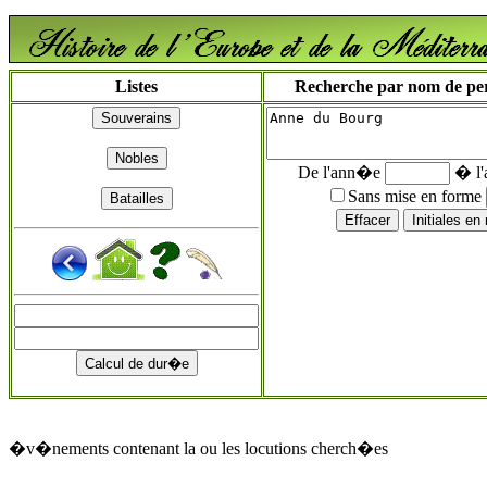
Listes
Recherche par nom de pers
De l'ann�e
� l
Sans mise en forme
�v�nements contenant la ou les locutions cherch�es