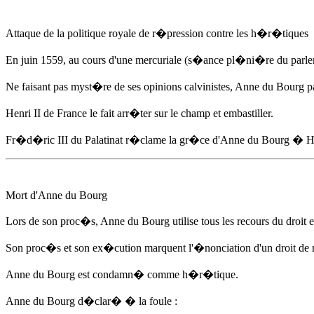
Attaque de la politique royale de r�pression contre les h�r�tiques
En juin 1559
, au cours d'une mercuriale (s�ance pl�ni�re du parl
Ne faisant pas myst�re de ses opinions calvinistes,
Anne du Bourg
pa
Henri II de France le fait arr�ter sur le champ et embastiller.
Fr�d�ric III du Palatinat r�clame la gr�ce d'
Anne du Bourg
� Hen
Mort d'
Anne du Bourg
Lors de son proc�s,
Anne du Bourg
utilise tous les recours du droit
Son proc�s et son ex�cution marquent l'�nonciation d'un droit de r
Anne du Bourg
est condamn� comme h�r�tique.
Anne du Bourg
d�clar� � la foule :