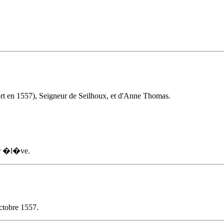
ort en 1557), Seigneur de Seilhoux, et d'Anne Thomas.
ur �l�ve.
octobre 1557
.