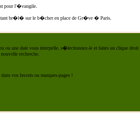
st pour l'�vangile.
tant br�l� sur le b�cher en place de Gr�ve � Paris.
u ou une date vous interpelle, s�lectionnez-le et faites un clique droit
 nouvelle recherche.
 le dans vos favoris ou marques-pages !