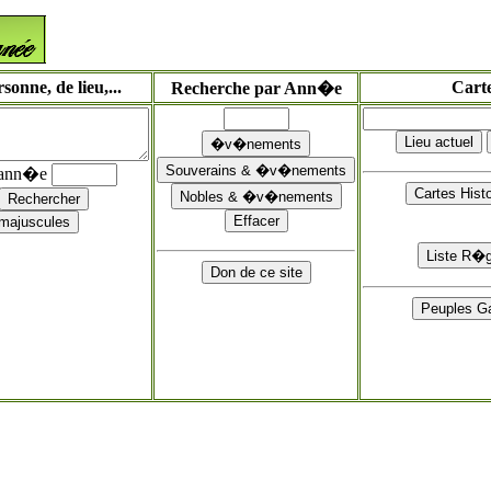
onne, de lieu,...
Cart
Recherche par Ann�e
'ann�e