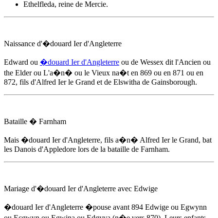
Ethelfleda, reine de Mercie.
Naissance d'
�douard Ier d'Angleterre
Edward ou
�douard Ier d'Angleterre
ou de Wessex dit l'Ancien ou
the Elder ou L'a�n� ou le Vieux na�t
en 869
ou en 871 ou en
872, fils d'Alfred Ier le Grand et de Elswitha de Gainsborough.
Bataille � Farnham
Mais
�douard Ier d'Angleterre
, fils a�n� Alfred Ier le Grand, bat
les Danois d'Appledore lors de la bataille de Farnham.
Mariage d'
�douard Ier d'Angleterre
avec Edwige
�douard Ier d'Angleterre
�pouse
avant 894
Edwige ou Egwynn
ou Ecgwyn ou Egwina ou Edgyva (n�e vers 870). Leurs enfants