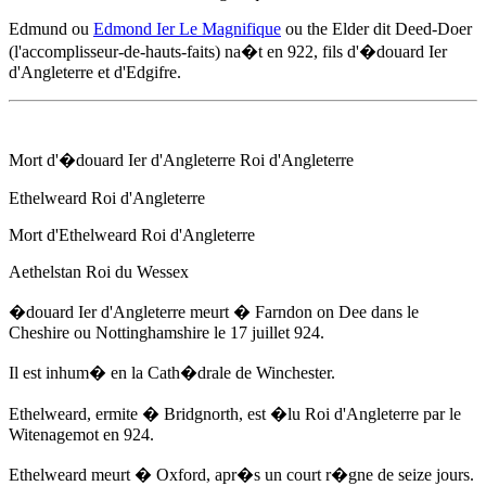
Edmund ou
Edmond Ier Le Magnifique
ou the Elder dit Deed-Doer
(l'accomplisseur-de-hauts-faits) na�t
en 922
, fils d'
�douard Ier
d'Angleterre
et d'Edgifre.
Mort d'
�douard Ier d'Angleterre
Roi d'Angleterre
Ethelweard Roi d'Angleterre
Mort d'Ethelweard Roi d'Angleterre
Aethelstan Roi du Wessex
�douard Ier d'Angleterre
meurt � Farndon on Dee dans le
Cheshire ou Nottinghamshire
le 17 juillet 924
.
Il est inhum� en la Cath�drale de Winchester.
Ethelweard, ermite � Bridgnorth, est �lu Roi d'Angleterre par le
Witenagemot
en 924
.
Ethelweard meurt � Oxford, apr�s un court r�gne de seize jours.