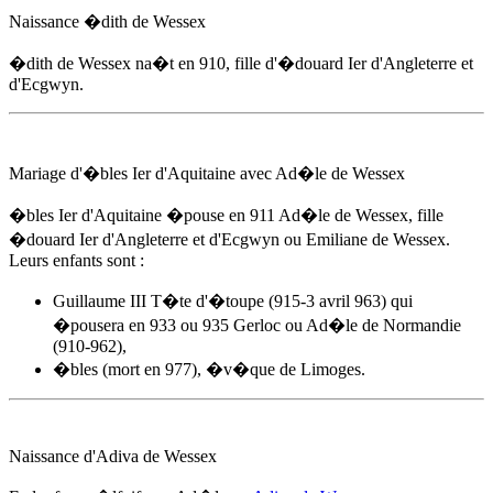
Naissance �dith de Wessex
�dith de Wessex na�t
en 910
, fille d'
�douard Ier d'Angleterre
et
d'Ecgwyn.
Mariage d'�bles Ier d'Aquitaine avec Ad�le de Wessex
�bles Ier d'Aquitaine �pouse
en 911
Ad�le de Wessex, fille
�douard Ier d'Angleterre
et d'Ecgwyn ou Emiliane de Wessex.
Leurs enfants sont :
Guillaume III T�te d'�toupe (915-3 avril 963) qui
�pousera en 933 ou 935 Gerloc ou Ad�le de Normandie
(910-962),
�bles (mort en 977), �v�que de Limoges.
Naissance d'Adiva de Wessex