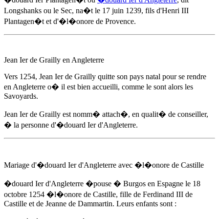
Longshanks ou le Sec, na�t
le 17 juin 1239
, fils d'Henri III
Plantagen�t et d'�l�onore de Provence.
Jean Ier de Grailly en Angleterre
Vers 1254
, Jean Ier de Grailly quitte son pays natal pour se rendre
en Angleterre o� il est bien accueilli, comme le sont alors les
Savoyards.
Jean Ier de Grailly est nomm� attach�, en qualit� de conseiller,
� la personne d'
�douard Ier d'Angleterre
.
Mariage d'
�douard Ier d'Angleterre
avec �l�onore de Castille
�douard Ier d'Angleterre
�pouse � Burgos en Espagne
le 18
octobre 1254
�l�onore de Castille, fille de Ferdinand III de
Castille et de Jeanne de Dammartin. Leurs enfants sont :