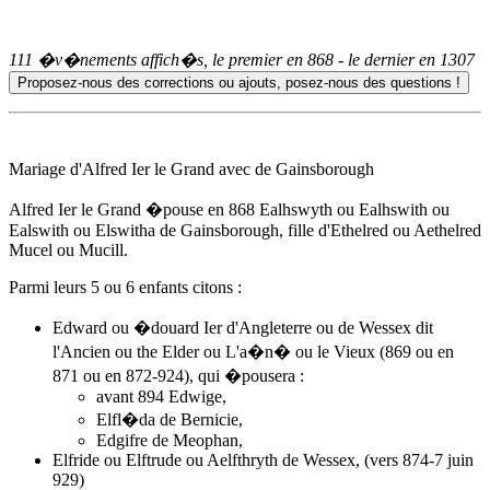
111 �v�nements affich�s, le premier en
868
- le dernier en
1307
Mariage d'Alfred Ier le Grand avec de Gainsborough
Alfred Ier le Grand �pouse
en 868
Ealhswyth ou Ealhswith ou
Ealswith ou Elswitha de Gainsborough, fille d'Ethelred ou Aethelred
Mucel ou Mucill.
Parmi leurs 5 ou 6 enfants citons :
Edward ou
�douard Ier d'Angleterre
ou de Wessex dit
l'Ancien ou the Elder ou L'a�n� ou le Vieux (869 ou en
871 ou en 872-924), qui �pousera :
avant 894 Edwige,
Elfl�da de Bernicie,
Edgifre de Meophan,
Elfride ou Elftrude ou Aelfthryth de Wessex, (vers 874-7 juin
929)