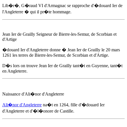
Lib�r�, G�raud VI d'Armagnac se rapproche d'�douard Ier de
l'Angleterre � qui il pr�te hommage.
Jean Ier de Grailly Seigneur de Bierre-les-Semur, de Scorbian et
d'Artige
�douard Ier d'Angleterre
donne � Jean Ier de Grailly
le 20 mars
1261
les terres de Bierre-les-Semur, de Scorbian et d'Artige.
D�s lors on trouve Jean Ier de Grailly tant�t en Guyenne, tant�t
en Angleterre.
Naissance d'Ali�nor d'Angleterre
Ali�nor d'Angleterre
na�t
en 1264
, fille d'
�douard Ier
d'Angleterre
et d'�l�onore de Castille.