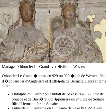
Mariage d'Othon Ier Le Grand avec �dith de Wessex
Othon Ier Le Grand �pouse en 929
ou 930
�dith de Wessex, fille
d'
�douard Ier d'Angleterre
et d'Elfl�da de Bernicie. Leurs enfants
sont :
Ludolphe ou Luidolf ou Liudolf de Saxe (930-957), Duc de
Souabe et de Bavi�re, qui �pousera en 946 Ida de Souabe,
fille d'Hermann Ier de Souabe,
Lutgarde ou Luitgarde ou Liutgarde de Saxe (931-953) qui