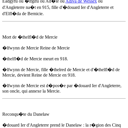
Eadgyfu ou �lfgifu ou Ad�le ou
Adiva de Wessex
ou
d'Angleterre na�t
en 915
, fille d'
�douard Ier d'Angleterre
et
d'Elfl�da de Bernicie.
Mort de �thelfl�d de Mercie
�lfwynn de Mercie Reine de Mercie
�thelfl�d de Mercie meurt
en 918
.
�lfwynn de Mercie, fille �thelred de Mercie et d'�thelfl�d de
Mercie, devient Reine de Mercie
en 918
.
�lfwynn de Mercie est d�pos�e par
�douard Ier d'Angleterre
,
son oncle, qui annexe la Mercie.
Reconqu�te du Danelaw
�douard Ier d'Angleterre
prend le Danelaw : la r�gion des Cinq