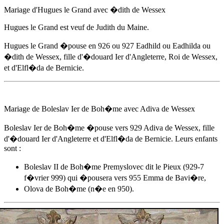
Mariage d'Hugues le Grand avec �dith de Wessex
Hugues le Grand est veuf de Judith du Maine.
Hugues le Grand �pouse
en 926
ou 927 Eadhild ou Eadhilda ou
�dith de Wessex, fille d'
�douard Ier d'Angleterre
, Roi de Wessex,
et d'Elfl�da de Bernicie.
Mariage de Boleslav Ier de Boh�me avec Adiva de Wessex
Boleslav Ier de Boh�me �pouse
vers 929
Adiva de Wessex, fille
d'
�douard Ier d'Angleterre
et d'Elfl�da de Bernicie. Leurs enfants
sont :
Boleslav II de Boh�me Premyslovec dit le Pieux (929-7
f�vrier 999) qui �pousera vers 955 Emma de Bavi�re,
Olova de Boh�me (n�e en 950).