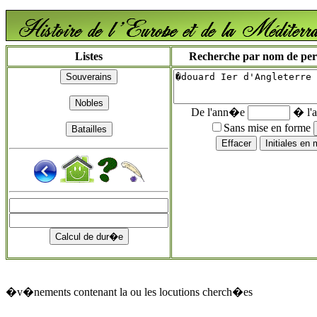
Listes
Recherche par nom de perso
De l'ann�e
� l'
Sans mise en forme
�v�nements contenant la ou les locutions cherch�es