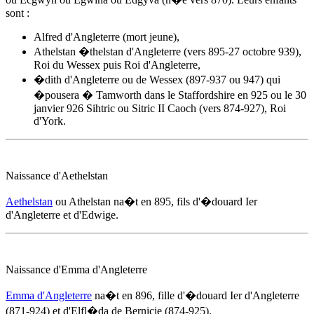
sont :
Alfred d'Angleterre (mort jeune),
Athelstan �thelstan d'Angleterre (vers 895-27 octobre 939),
Roi du Wessex puis Roi d'Angleterre,
�dith d'Angleterre ou de Wessex (897-937 ou 947) qui
�pousera � Tamworth dans le Staffordshire en 925 ou le 30
janvier 926 Sihtric ou Sitric II Caoch (vers 874-927), Roi
d'York.
Naissance d'Aethelstan
Aethelstan
ou Athelstan na�t
en 895
, fils d'
�douard Ier
d'Angleterre
et d'Edwige.
Naissance d'Emma d'Angleterre
Emma d'Angleterre
na�t
en 896
, fille d'
�douard Ier d'Angleterre
(871-924) et d'Elfl�da de Bernicie (874-925).