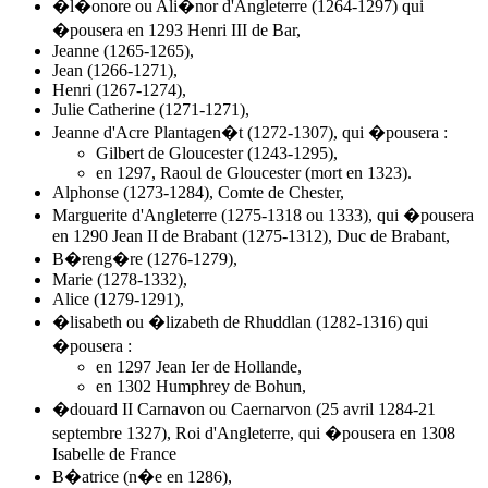
�l�onore ou Ali�nor d'Angleterre (1264-1297) qui
�pousera en 1293 Henri III de Bar,
Jeanne (1265-1265),
Jean (1266-1271),
Henri (1267-1274),
Julie Catherine (1271-1271),
Jeanne d'Acre Plantagen�t (1272-1307), qui �pousera :
Gilbert de Gloucester (1243-1295),
en 1297, Raoul de Gloucester (mort en 1323).
Alphonse (1273-1284), Comte de Chester,
Marguerite d'Angleterre (1275-1318 ou 1333), qui �pousera
en 1290 Jean II de Brabant (1275-1312), Duc de Brabant,
B�reng�re (1276-1279),
Marie (1278-1332),
Alice (1279-1291),
�lisabeth ou �lizabeth de Rhuddlan (1282-1316) qui
�pousera :
en 1297 Jean Ier de Hollande,
en 1302 Humphrey de Bohun,
�douard II Carnavon ou Caernarvon (25 avril 1284-21
septembre 1327), Roi d'Angleterre, qui �pousera en 1308
Isabelle de France
B�atrice (n�e en 1286),