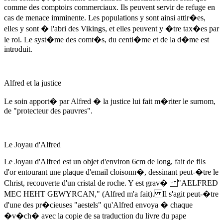
comme des comptoirs commerciaux. Ils peuvent servir de refuge en
cas de menace imminente. Les populations y sont ainsi attir�es,
elles y sont � l'abri des Vikings, et elles peuvent y �tre tax�es par
le roi. Le syst�me des comt�s, du centi�me et de la d�me est
introduit.
Alfred et la justice
Le soin apport� par Alfred � la justice lui fait m�riter le surnom,
de "protecteur des pauvres".
Le Joyau d'Alfred
Le Joyau d'Alfred est un objet d'environ 6cm de long, fait de fils
d'or entourant une plaque d'email cloisonn�, dessinant peut-�tre le
Christ, recouverte d'un cristal de roche. Y est grav� "AELFRED
MEC HEHT GEWYRCAN," (Alfred m'a fait). Il s'agit peut-�tre
d'une des pr�cieuses "aestels" qu'Alfred envoya � chaque
�v�ch� avec la copie de sa traduction du livre du pape