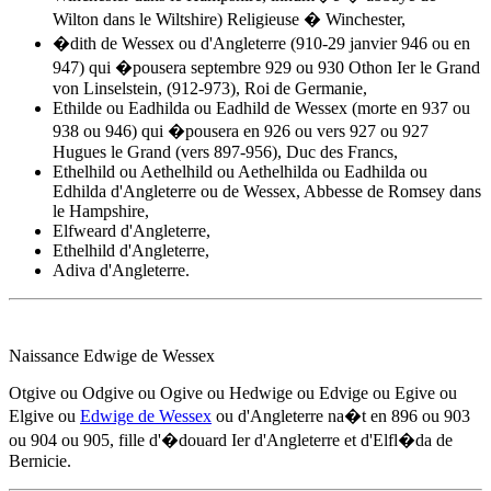
Wilton dans le Wiltshire) Religieuse � Winchester,
�dith de Wessex ou d'Angleterre (910-29 janvier 946 ou en
947) qui �pousera septembre 929 ou 930 Othon Ier le Grand
von Linselstein, (912-973), Roi de Germanie,
Ethilde ou Eadhilda ou Eadhild de Wessex (morte en 937 ou
938 ou 946) qui �pousera en 926 ou vers 927 ou 927
Hugues le Grand (vers 897-956), Duc des Francs,
Ethelhild ou Aethelhild ou Aethelhilda ou Eadhilda ou
Edhilda d'Angleterre ou de Wessex, Abbesse de Romsey dans
le Hampshire,
Elfweard d'Angleterre,
Ethelhild d'Angleterre,
Adiva d'Angleterre.
Naissance Edwige de Wessex
Otgive ou Odgive ou Ogive ou Hedwige ou Edvige ou Egive ou
Elgive ou
Edwige de Wessex
ou d'Angleterre na�t en 896 ou
903
ou 904 ou 905, fille d'
�douard Ier d'Angleterre
et d'Elfl�da de
Bernicie.