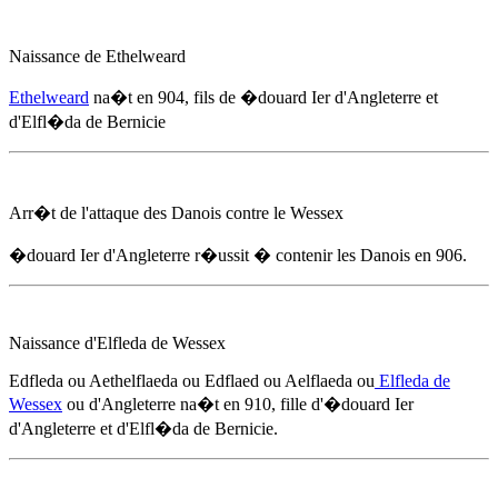
Naissance de Ethelweard
Ethelweard
na�t
en 904
, fils de
�douard Ier d'Angleterre
et
d'Elfl�da de Bernicie
Arr�t de l'attaque des Danois contre le Wessex
�douard Ier d'Angleterre
r�ussit � contenir les Danois
en 906
.
Naissance d'Elfleda de Wessex
Edfleda ou Aethelflaeda ou Edflaed ou Aelflaeda ou
Elfleda de
Wessex
ou d'Angleterre na�t
en 910
, fille d'
�douard Ier
d'Angleterre
et d'Elfl�da de Bernicie.