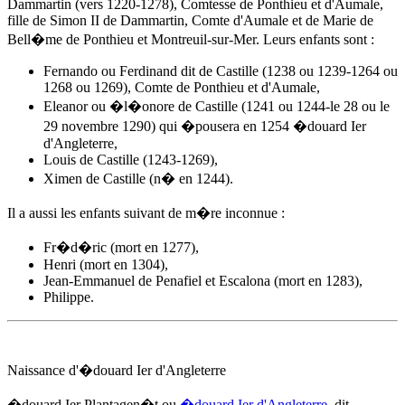
Dammartin (vers 1220-1278), Comtesse de Ponthieu et d'Aumale,
fille de Simon II de Dammartin, Comte d'Aumale et de Marie de
Bell�me de Ponthieu et Montreuil-sur-Mer. Leurs enfants sont :
Fernando ou Ferdinand dit de Castille (1238 ou 1239-1264 ou
1268 ou 1269), Comte de Ponthieu et d'Aumale,
Eleanor ou �l�onore de Castille (1241 ou 1244-le 28 ou le
29 novembre 1290) qui �pousera en 1254
�douard Ier
d'Angleterre
,
Louis de Castille (1243-1269),
Ximen de Castille (n� en 1244).
Il a aussi les enfants suivant de m�re inconnue :
Fr�d�ric (mort en 1277),
Henri (mort en 1304),
Jean-Emmanuel de Penafiel et Escalona (mort en 1283),
Philippe.
Naissance d'
�douard Ier d'Angleterre
�douard Ier Plantagen�t ou
�douard Ier d'Angleterre
, dit