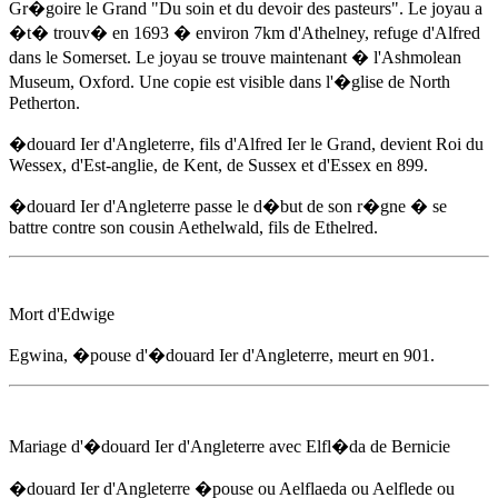
Gr�goire le Grand "Du soin et du devoir des pasteurs". Le joyau a
�t� trouv� en 1693 � environ 7km d'Athelney, refuge d'Alfred
dans le Somerset. Le joyau se trouve maintenant � l'Ashmolean
Museum, Oxford. Une copie est visible dans l'�glise de North
Petherton.
�douard Ier d'Angleterre
, fils d'Alfred Ier le Grand, devient Roi du
Wessex, d'Est-anglie, de Kent, de Sussex et d'Essex
en 899
.
�douard Ier d'Angleterre
passe le d�but de son r�gne � se
battre contre son cousin Aethelwald, fils de Ethelred.
Mort d'Edwige
Egwina, �pouse d'
�douard Ier d'Angleterre
, meurt
en 901
.
Mariage d'
�douard Ier d'Angleterre
avec Elfl�da de Bernicie
�douard Ier d'Angleterre
�pouse ou Aelflaeda ou Aelflede ou