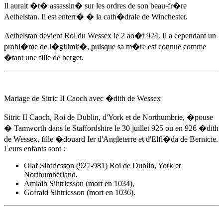
Il aurait �t� assassin� sur les ordres de son beau-fr�re
Aethelstan. Il est enterr� � la cath�drale de Winchester.
Aethelstan devient Roi du Wessex
le 2 ao�t 924
. Il a cependant un
probl�me de l�gitimit�, puisque sa m�re est connue comme
�tant une fille de berger.
Mariage de Sitric II Caoch avec �dith de Wessex
Sitric II Caoch, Roi de Dublin, d'York et de Northumbrie, �pouse
� Tamworth dans le Staffordshire
le 30 juillet 925
ou en 926 �dith
de Wessex, fille
�douard Ier d'Angleterre
et d'Elfl�da de Bernicie.
Leurs enfants sont :
Olaf Sihtricsson (927-981) Roi de Dublin, York et
Northumberland,
Amlaib Sihtricsson (mort en 1034),
Gofraid Sihtricsson (mort en 1036).