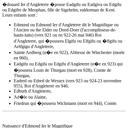
�douard Ier d'Angleterre
�pouse Eadgifu ou Eadgiva ou Edgifu
ou Edgifre de Meophan, fille de Sigehelm, ealdorman de Kent.
Leurs enfants sont :
Edmund ou Edmond Ier d'Angleterre dit le Magnifique ou
l'Ancien ou the Elder ou Deed-Doer (l'accomplisseur-de-
hauts-faits) (vers 921 ou en 922-26 mai 946) Roi
d'Angleterre, qui �pousera Elgifu ou Elfgifu ou �lfgifu ou
Aelfgigu d'Angleterre,
Sainte Aedberg (n�e en 922), Abbesse de Winchester (morte
en 960),
Eadgifu ou Edgifa ou Edgifu d'Angleterre (n�e en 923) qui
�pousera Louis de Thurgau (mort en 928), Comte de
Thurgau,
Eadred ou Edred de Wessex (vers 923 ou 924-23 novembre
955), Roi d'Angleterre en 946,
Edburh d'Angleterre,
Ad�le ou Alaine,
Friedrun qui �pousera Wichmann (mort en 944), Comte.
Naissance d'Edmond Ier le Magnifique