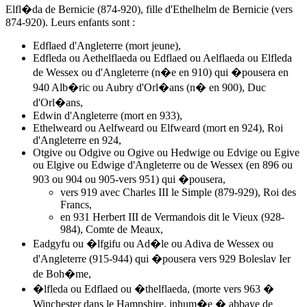
Elfl�da de Bernicie (874-920), fille d'Ethelhelm de Bernicie (vers
874-920). Leurs enfants sont :
Edflaed d'Angleterre (mort jeune),
Edfleda ou Aethelflaeda ou Edflaed ou Aelflaeda ou Elfleda
de Wessex ou d'Angleterre (n�e en 910) qui �pousera en
940 Alb�ric ou Aubry d'Orl�ans (n� en 900), Duc
d'Orl�ans,
Edwin d'Angleterre (mort en 933),
Ethelweard ou Aelfweard ou Elfweard (mort en 924), Roi
d'Angleterre en 924,
Otgive ou Odgive ou Ogive ou Hedwige ou Edvige ou Egive
ou Elgive ou Edwige d'Angleterre ou de Wessex (en 896 ou
903 ou 904 ou 905-vers 951) qui �pousera,
vers 919 avec Charles III le Simple (879-929), Roi des
Francs,
en 931 Herbert III de Vermandois dit le Vieux (928-
984), Comte de Meaux,
Eadgyfu ou �lfgifu ou Ad�le ou Adiva de Wessex ou
d'Angleterre (915-944) qui �pousera vers 929 Boleslav Ier
de Boh�me,
�lfleda ou Edflaed ou �thelflaeda, (morte vers 963 �
Winchester dans le Hampshire, inhum�e � abbaye de