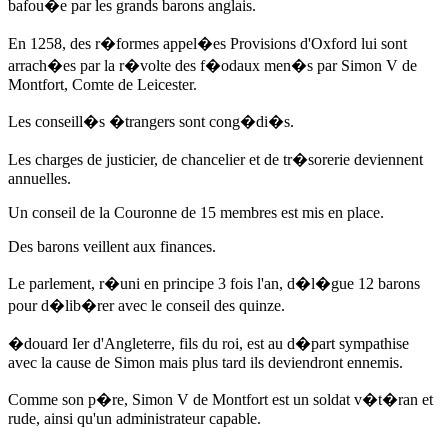
bafou�e par les grands barons anglais.
En 1258
, des r�formes appel�es Provisions d'Oxford lui sont
arrach�es par la r�volte des f�odaux men�s par Simon V de
Montfort, Comte de Leicester.
Les conseill�s �trangers sont cong�di�s.
Les charges de justicier, de chancelier et de tr�sorerie deviennent
annuelles.
Un conseil de la Couronne de 15 membres est mis en place.
Des barons veillent aux finances.
Le parlement, r�uni en principe 3 fois l'an, d�l�gue 12 barons
pour d�lib�rer avec le conseil des quinze.
�douard Ier d'Angleterre
, fils du roi, est au d�part sympathise
avec la cause de Simon mais plus tard ils deviendront ennemis.
Comme son p�re, Simon V de Montfort est un soldat v�t�ran et
rude, ainsi qu'un administrateur capable.