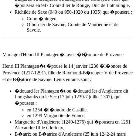
�pousera en 947 Conrad Ier le Rouge, Duc de Lotharingie,
Richilde de Saxe (940 ou 950-1020 ou 1035) qui �pousera :
Cuno �ningen,
Othon Ier de Savoie, Comte de Maurienne et de
Savoie.
Mariage d'Henri III Plantagen�t avec �l�onore de Provence
Henri III Plantagen�t �pouse
le 14 janvier 1236
�l�onore de
Provence (1217-1291), fille de Raymond-B�renger V de Provence
et de B�atrice de Savoie. Leurs enfants sont :
�douard Ier Plantagen�t ou
�douard Ier d'Angleterre
dit
Longshanks ou le Sec (17 juin 1239-7 juillet 1307), qui
�pousera :
en 1254 �l�onore de Castille,
en 1299 Marguerite de France,
Marguerite d'Angleterre (1240-1275) qui �pousera en 1251
Alexandre III le Glorieux,
B�atrix ou B�atrice d'Angleterre (25 juin 1242-24 mars