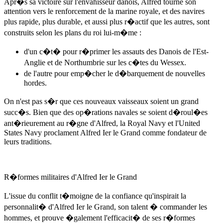
Apr�s sa victoire sur l'envahisseur danois, Alfred tourne son
attention vers le renforcement de la marine royale, et des navires
plus rapide, plus durable, et aussi plus r�actif que les autres, sont
construits selon les plans du roi lui-m�me :
d'un c�t� pour r�primer les assauts des Danois de l'Est-
Anglie et de Northumbrie sur les c�tes du Wessex.
de l'autre pour emp�cher le d�barquement de nouvelles
hordes.
On n'est pas s�r que ces nouveaux vaisseaux soient un grand
succ�s. Bien que des op�rations navales se soient d�roul�es
ant�rieurement au r�gne d'Alfred, la Royal Navy et l'United
States Navy proclament Alfred Ier le Grand comme fondateur de
leurs traditions.
R�formes militaires d'Alfred Ier le Grand
L'issue du conflit t�moigne de la confiance qu'inspirait la
personnalit� d'Alfred Ier le Grand, son talent � commander les
hommes, et prouve �galement l'efficacit� de ses r�formes