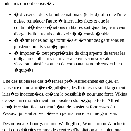
militaires qui ont consist� :
� diviser en deux la milice nationale (le fyrd), afin que l'une
puisse remplacer l'autre � intervalles fixes et que la
continuit� des op�rations militaires soit garantie; le niveau
d'organisation requis doit avoir �t� consid�rable.
� �difier des bourgs fortifi�s et �tablir des garnisons en
plusieurs points strat�giques.
� imposer � tout propri�taire de cinq arpents de terres les
obligations militaires d'un vassal envers son suzerain,
s'assurant ainsi le soutien de combattants nombreux et bien
�quip�s.
Une des faiblesses des d�fenses pr�-Alfrediennes est que, en
l'absence d'une arm�e r�guli�res, les forteresses sont largement
laiss�es inoccup�es, cr�ant la possibilit� pour une force Viking
de s�curiser rapidement une position strat�gique forte. Alfred
am�liore significativement l'�tat de plusieurs forteresses du
Wessex qui sont surveill�es en permanence par une garnison.
Des nouveaux bourgs comme Wallingford, Wareham ou Winchester
sont consid�r�s comme des centres d'habitation aussi bien que