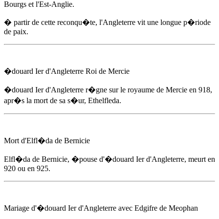
Bourgs et l'Est-Anglie.
� partir de cette reconqu�te, l'Angleterre vit une longue p�riode
de paix.
�douard Ier d'Angleterre
Roi de Mercie
�douard Ier d'Angleterre
r�gne sur le royaume de Mercie
en 918
,
apr�s la mort de sa s�ur, Ethelfleda.
Mort d'Elfl�da de Bernicie
Elfl�da de Bernicie, �pouse d'
�douard Ier d'Angleterre
, meurt
en
920
ou en 925.
Mariage d'
�douard Ier d'Angleterre
avec Edgifre de Meophan