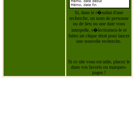
Si, dans le r�sultat d'une
recherche, un nom de personne
ou de lieu ou une date vous
interpelle, s�lectionnez-le et
faites un clique droit pour lancer
une nouvelle recherche.
Si ce site vous est utile, placez le
dans vos favoris ou marques-
pages !