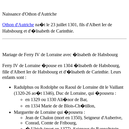
Naissance d'Othon d'Autriche
Othon d'Autriche
na�t
le 23 juillet 1301
, fils d'Albert Ier de
Habsbourg et d'
�lisabeth de Carinthie
.
Mariage de Ferry IV de Lorraine avec �lisabeth de Habsbourg
Ferry IV de Lorraine �pouse
en 1304
�lisabeth de Habsbourg,
fille d'Albert Ier de Habsbourg et d'
�lisabeth de Carinthie
. Leurs
enfants sont :
Radulphus ou Rodolphe ou Raoul de Lorraine dit le Vaillant
(1320-26 ao�t 1346), Duc de Lorraine, qui �pousera :
en 1329 ou 1330 Ali�nor de Bar,
en 1334 Marie de de Blois-Ch�tillon,
Marguerite de Lorraine qui �pousera :
Jean de Chalon (mort en 1350), Seigneur d'Auberive,
Conrad, Comte de Fribourg,
� Ulrich (mort en 1377), Seigneur de Rappoltstein.