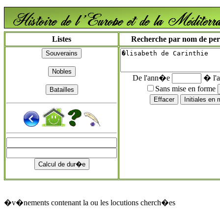
Listes
Recherche par nom de perso
De l'ann�e
� l'
Sans mise en forme
�v�nements contenant la ou les locutions cherch�es