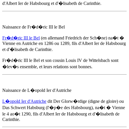
d'Albert Ier de Habsbourg et d'
�lisabeth de Carinthie
.
Naissance de Fr�d�ric III le Bel
Fr�d�ric III le Bel
(en allemand Friedrich der Sch�ne) na�t �
Vienne en Autriche
en 1286
ou 1289, fils d'Albert Ier de Habsbourg
et d'
�lisabeth de Carinthie
.
Fr�d�ric III le Bel et son cousin Louis IV de Wittelsbach sont
�lev�s ensemble, et leurs relations sont bonnes.
Naissance de L�opold Ier d'Autriche
L�opold Ier d'Autriche
dit Der Glorw�rdige (digne de gloire) ou
Das Schwert Habsburg (l'�p�e des Habsbourg), na�t � Vienne
le 4 ao�t 1290
, fils d'Albert Ier de Habsbourg et d'
�lisabeth de
Carinthie
.