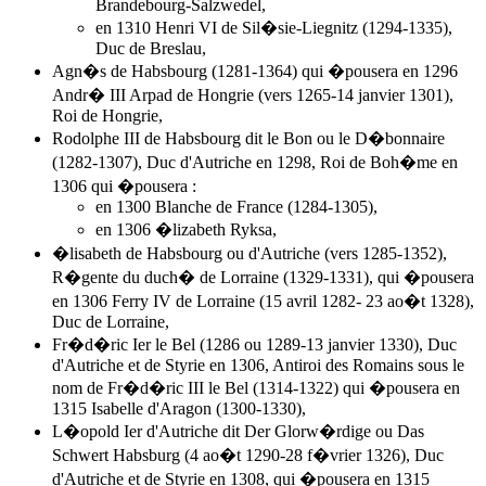
Brandebourg-Salzwedel,
en 1310 Henri VI de Sil�sie-Liegnitz (1294-1335),
Duc de Breslau,
Agn�s de Habsbourg (1281-1364) qui �pousera en 1296
Andr� III Arpad de Hongrie (vers 1265-14 janvier 1301),
Roi de Hongrie,
Rodolphe III de Habsbourg dit le Bon ou le D�bonnaire
(1282-1307), Duc d'Autriche en 1298, Roi de Boh�me en
1306 qui �pousera :
en 1300 Blanche de France (1284-1305),
en 1306 �lizabeth Ryksa,
�lisabeth de Habsbourg ou d'Autriche (vers 1285-1352),
R�gente du duch� de Lorraine (1329-1331), qui �pousera
en 1306 Ferry IV de Lorraine (15 avril 1282- 23 ao�t 1328),
Duc de Lorraine,
Fr�d�ric Ier le Bel (1286 ou 1289-13 janvier 1330), Duc
d'Autriche et de Styrie en 1306, Antiroi des Romains sous le
nom de Fr�d�ric III le Bel (1314-1322) qui �pousera en
1315 Isabelle d'Aragon (1300-1330),
L�opold Ier d'Autriche dit Der Glorw�rdige ou Das
Schwert Habsburg (4 ao�t 1290-28 f�vrier 1326), Duc
d'Autriche et de Styrie en 1308, qui �pousera en 1315