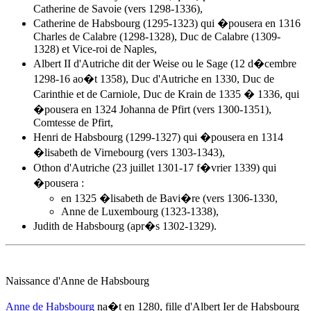
Catherine de Savoie (vers 1298-1336),
Catherine de Habsbourg (1295-1323) qui �pousera en 1316
Charles de Calabre (1298-1328), Duc de Calabre (1309-
1328) et Vice-roi de Naples,
Albert II d'Autriche dit der Weise ou le Sage (12 d�cembre
1298-16 ao�t 1358), Duc d'Autriche en 1330, Duc de
Carinthie et de Carniole, Duc de Krain de 1335 � 1336, qui
�pousera en 1324 Johanna de Pfirt (vers 1300-1351),
Comtesse de Pfirt,
Henri de Habsbourg (1299-1327) qui �pousera en 1314
�lisabeth de Virnebourg (vers 1303-1343),
Othon d'Autriche (23 juillet 1301-17 f�vrier 1339) qui
�pousera :
en 1325 �lisabeth de Bavi�re (vers 1306-1330,
Anne de Luxembourg (1323-1338),
Judith de Habsbourg (apr�s 1302-1329).
Naissance d'Anne de Habsbourg
Anne de Habsbourg
na�t
en 1280
, fille d'Albert Ier de Habsbourg