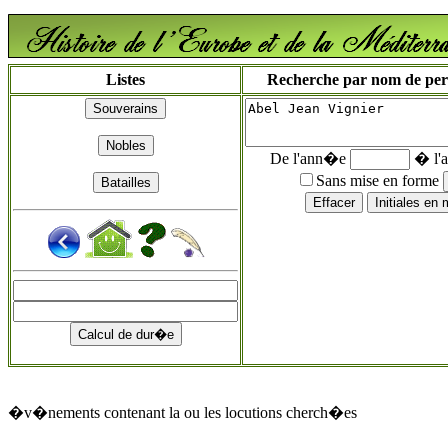
Listes
Recherche par nom de perso
De l'ann�e
� l'
Sans mise en forme
�v�nements contenant la ou les locutions cherch�es