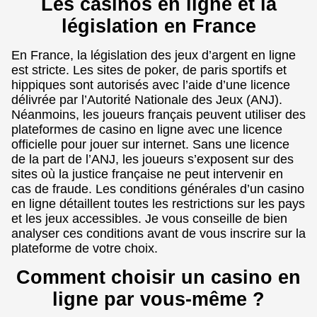
Les casinos en ligne et la
législation en France
En France, la législation des jeux d’argent en ligne
est stricte. Les sites de poker, de paris sportifs et
hippiques sont autorisés avec l’aide d’une licence
délivrée par l’Autorité Nationale des Jeux (ANJ).
Néanmoins, les joueurs français peuvent utiliser des
plateformes de casino en ligne avec une licence
officielle pour jouer sur internet. Sans une licence
de la part de l’ANJ, les joueurs s’exposent sur des
sites où la justice française ne peut intervenir en
cas de fraude. Les conditions générales d’un casino
en ligne détaillent toutes les restrictions sur les pays
et les jeux accessibles. Je vous conseille de bien
analyser ces conditions avant de vous inscrire sur la
plateforme de votre choix.
Comment choisir un casino en
ligne par vous-même ?