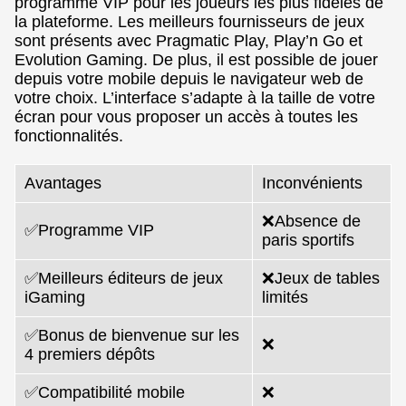
programme VIP pour les joueurs les plus fidèles de
la plateforme. Les meilleurs fournisseurs de jeux
sont présents avec Pragmatic Play, Play’n Go et
Evolution Gaming. De plus, il est possible de jouer
depuis votre mobile depuis le navigateur web de
votre choix. L’interface s’adapte à la taille de votre
écran pour vous proposer un accès à toutes les
fonctionnalités.
Avantages
Inconvénients
❌Absence de
✅Programme VIP
paris sportifs
✅Meilleurs éditeurs de jeux
❌Jeux de tables
iGaming
limités
✅Bonus de bienvenue sur les
❌
4 premiers dépôts
✅Compatibilité mobile
❌