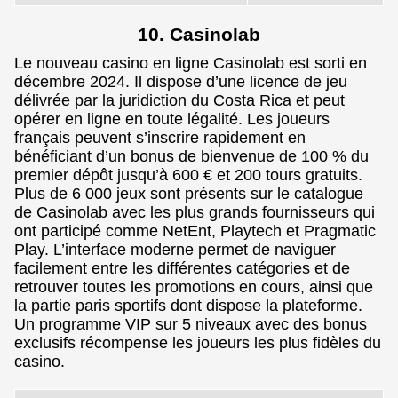
10. Casinolab
Le nouveau casino en ligne Casinolab est sorti en
décembre 2024. Il dispose d’une licence de jeu
délivrée par la juridiction du Costa Rica et peut
opérer en ligne en toute légalité. Les joueurs
français peuvent s’inscrire rapidement en
bénéficiant d’un bonus de bienvenue de 100 % du
premier dépôt jusqu’à 600 € et 200 tours gratuits.
Plus de 6 000 jeux sont présents sur le catalogue
de Casinolab avec les plus grands fournisseurs qui
ont participé comme NetEnt, Playtech et Pragmatic
Play. L’interface moderne permet de naviguer
facilement entre les différentes catégories et de
retrouver toutes les promotions en cours, ainsi que
la partie paris sportifs dont dispose la plateforme.
Un programme VIP sur 5 niveaux avec des bonus
exclusifs récompense les joueurs les plus fidèles du
casino.