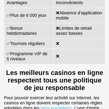
Avantages
Inconvénients
❌Absence d’application
✅Plus de 6 000 jeux
mobile
✅Bonus
❌Limites de retrait
hebdomadaires
assez basses
✅Tournois réguliers
❌
✅Programme VIP de
❌
5 niveaux
Les meilleurs casinos en ligne
respectent tous une politique
de jeu responsable
Pour pouvoir exercer leur activité sur Internet, les
casinos en ligne doivent respecter certaines règles
adoptées dans les
pays européens
. L’une d’entre