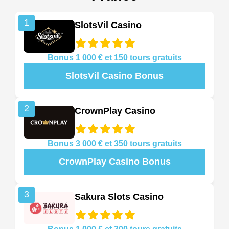
1
SlotsVil Casino
Bonus 1 000 € et 150 tours gratuits
SlotsVil Casino Bonus
2
CrownPlay Casino
Bonus 3 000 € et 350 tours gratuits
CrownPlay Casino Bonus
3
Sakura Slots Casino