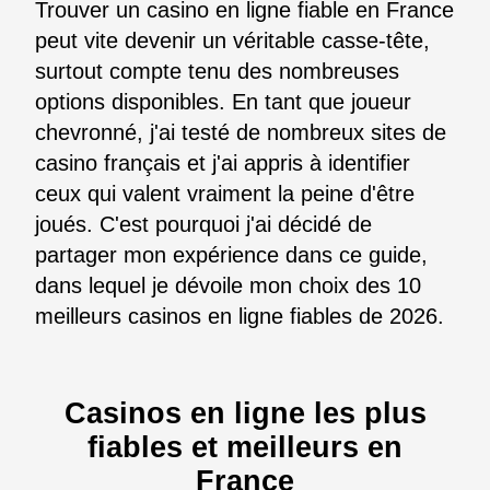
Trouver un casino en ligne fiable en France
peut vite devenir un véritable casse-tête,
surtout compte tenu des nombreuses
options disponibles. En tant que joueur
chevronné, j'ai testé de nombreux sites de
casino français et j'ai appris à identifier
ceux qui valent vraiment la peine d'être
joués. C'est pourquoi j'ai décidé de
partager mon expérience dans ce guide,
dans lequel je dévoile mon choix des 10
meilleurs casinos en ligne fiables de 2026.
Casinos en ligne les plus
fiables et meilleurs en
France