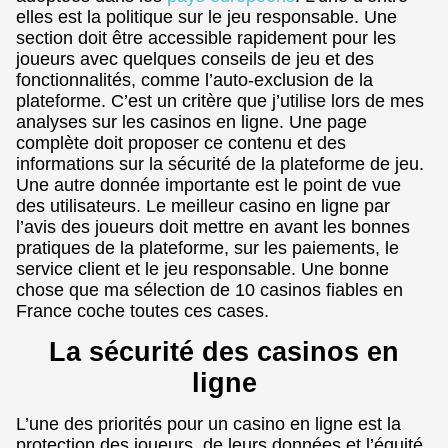
elles est la politique sur le jeu responsable. Une
section doit être accessible rapidement pour les
joueurs avec quelques conseils de jeu et des
fonctionnalités, comme l’auto-exclusion de la
plateforme. C’est un critère que j’utilise lors de mes
analyses sur les casinos en ligne. Une page
complète doit proposer ce contenu et des
informations sur la sécurité de la plateforme de jeu.
Une autre donnée importante est le point de vue
des utilisateurs. Le meilleur casino en ligne par
l’avis des joueurs doit mettre en avant les bonnes
pratiques de la plateforme, sur les paiements, le
service client et le jeu responsable. Une bonne
chose que ma sélection de 10 casinos fiables en
France coche toutes ces cases.
La sécurité des casinos en
ligne
L’une des priorités pour un casino en ligne est la
protection des joueurs, de leurs données et l’équité