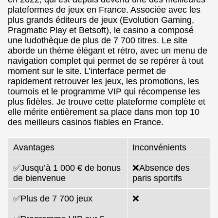
plateformes de jeux en France. Associée avec les
plus grands éditeurs de jeux (Evolution Gaming,
Pragmatic Play et Betsoft), le casino a composé
une ludothèque de plus de 7 700 titres. Le site
aborde un thème élégant et rétro, avec un menu de
navigation complet qui permet de se repérer à tout
moment sur le site. L’interface permet de
rapidement retrouver les jeux, les promotions, les
tournois et le programme VIP qui récompense les
plus fidèles. Je trouve cette plateforme complète et
elle mérite entièrement sa place dans mon top 10
des meilleurs casinos fiables en France.
Avantages
Inconvénients
✅Jusqu’à 1 000 € de bonus
❌Absence des
de bienvenue
paris sportifs
✅Plus de 7 700 jeux
❌