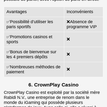
Avantages
Inconvénients
✅Possibilité d’utiliser les
❌Absence de
paris sportifs
programme VIP
✅Promotions casinos et
❌
sports
✅Bonus de bienvenue sur
❌
les 4 premiers dépôts
✅Nombreuses méthodes de
❌
paiement
6. CrownPlay Casino
CrownPlay Casino est exploité par la société mère
Rabidi N.V., une entreprise de renom dans le
monde du iGaming qui possède plusieurs