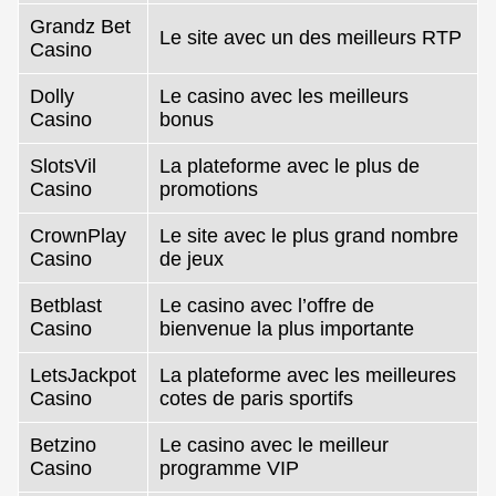
Grandz Bet
Le site avec un des meilleurs RTP
Casino
Dolly
Le casino avec les meilleurs
Casino
bonus
SlotsVil
La plateforme avec le plus de
Casino
promotions
CrownPlay
Le site avec le plus grand nombre
Casino
de jeux
Betblast
Le casino avec l’offre de
Casino
bienvenue la plus importante
LetsJackpot
La plateforme avec les meilleures
Casino
cotes de paris sportifs
Betzino
Le casino avec le meilleur
Casino
programme VIP