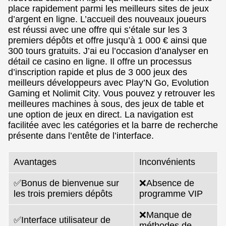
place rapidement parmi les meilleurs sites de jeux
d’argent en ligne. L’accueil des nouveaux joueurs
est réussi avec une offre qui s’étale sur les 3
premiers dépôts et offre jusqu’à 1 000 € ainsi que
300 tours gratuits. J’ai eu l’occasion d’analyser en
détail ce casino en ligne. Il offre un processus
d’inscription rapide et plus de 3 000 jeux des
meilleurs développeurs avec Play’N Go, Evolution
Gaming et Nolimit City. Vous pouvez y retrouver les
meilleures machines à sous, des jeux de table et
une option de jeux en direct. La navigation est
facilitée avec les catégories et la barre de recherche
présente dans l’entête de l’interface.
Avantages
Inconvénients
✅Bonus de bienvenue sur
❌Absence de
les trois premiers dépôts
programme VIP
❌Manque de
✅Interface utilisateur de
méthodes de