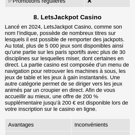
✅Promotions régulières
❌
8. LetsJackpot Casino
Lancé en 2024, LetsJackpot Casino, comme son
nom l’indique, possède de nombreux titres sur
lesquels il est possible de remporter des jackpots.
Au total, plus de 5 000 jeux sont disponibles ainsi
qu’une partie sur les paris sportifs avec plus de 30
disciplines sur lesquelles miser, dont certaines en
direct. La partie casino est composée d’un menu de
navigation pour retrouver les machines à sous, les
jeux de table et les jeux à gain instantanés. Une
autre catégorie permet de se diriger vers les jeux
animés par un croupier en direct. Afin de vous
accueillir au mieux, une offre de 200 %
supplémentaire jusqu’à 200 € est disponible lors de
votre inscription sur le casino en ligne.
Avantages
Inconvénients