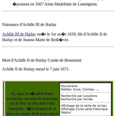
�pousera en 1667 Anne-Madeleine de Lamoignon.
Naissance d'Achille III de Harlay
Achille III de Harlay
na�t
le 1er ao�t 1639
, fils d'
Achille II de
Harlay
et de Jeanne-Marie de Belli�vre.
Mort d'
Achille II de Harlay
Comte de Beaumont
Achille II de Harlay
meurt
le 7 juin 1671
.
Si, dans le r�sultat d'une
recherche, un nom de personne
ou de lieu ou une date vous
interpelle, s�lectionnez-le et
faites un clique droit pour lancer