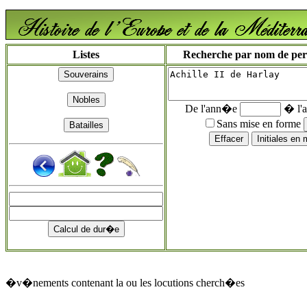
Listes
Recherche par nom de perso
De l'ann�e
� l'
Sans mise en forme
�v�nements contenant la ou les locutions cherch�es