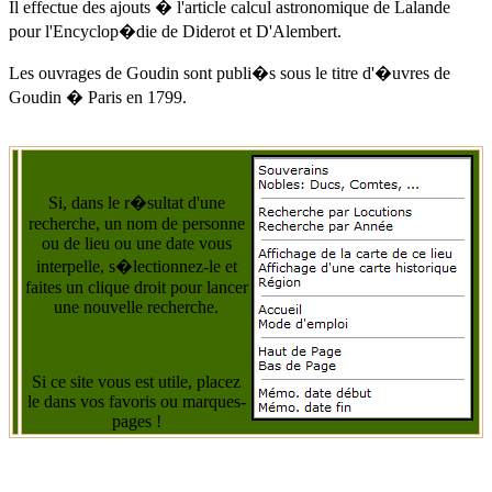
Il effectue des ajouts � l'article calcul astronomique de Lalande
pour l'Encyclop�die de Diderot et D'Alembert.
Les ouvrages de Goudin sont publi�s sous le titre d'�uvres de
Goudin � Paris en 1799.
Si, dans le r�sultat d'une
recherche, un nom de personne
ou de lieu ou une date vous
interpelle, s�lectionnez-le et
faites un clique droit pour lancer
une nouvelle recherche.
Si ce site vous est utile, placez
le dans vos favoris ou marques-
pages !