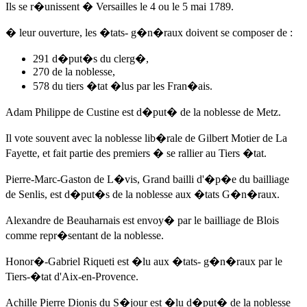
Ils se r�unissent � Versailles
le 4 ou le 5 mai 1789
.
� leur ouverture, les �tats- g�n�raux doivent se composer de :
291 d�put�s du clerg�,
270 de la noblesse,
578 du tiers �tat �lus par les Fran�ais.
Adam Philippe de Custine est d�put� de la noblesse de Metz.
Il vote souvent avec la noblesse lib�rale de Gilbert Motier de La
Fayette, et fait partie des premiers � se rallier au Tiers �tat.
Pierre-Marc-Gaston de L�vis, Grand bailli d'�p�e du bailliage
de Senlis, est d�put�s de la noblesse aux �tats G�n�raux.
Alexandre de Beauharnais est envoy� par le bailliage de Blois
comme repr�sentant de la noblesse.
Honor�-Gabriel Riqueti est �lu aux �tats- g�n�raux par le
Tiers-�tat d'Aix-en-Provence.
Achille Pierre Dionis du S�jour
est �lu d�put� de la noblesse