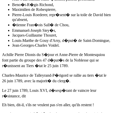
Beno�t-R�gis Richond,
Maximilien de Robespierre,
Pierre-Louis Roederer, repr�sent� sur la toile de David bien
qu'absent,
�tienne Fran�ois Sall� de Chou,
Emmanuel-Joseph Siey�s,
Jacques-Guillaume Thouret,
Louis-Marthe de Gouy d'Arsy, d�put� de Saint-Domingue,
Jean-Georges-Charles Voidel.
Achille Pierre Dionis du S�jour
et Anne-Pierre de Montesquiou
font partie du groupe des 47 d�put�s de la Noblesse qui se
r�unissent au Tiers �tat
le 25 juin 1789
.
Charles-Maurice de Talleyrand-P�rigord se rallie au tiers �tat
le
26 juin 1789
, avec la majorit� du clerg�.
Le 27 juin 1789
, Louis XVI, d�sesp�rant de vaincre leur
r�sistance, dit
Eh bien, dit-il, s'ils ne veulent pas s'en aller, qu'ils restent !