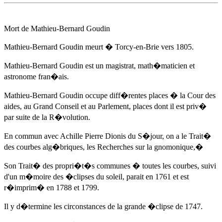
Mort de Mathieu-Bernard Goudin
Mathieu-Bernard Goudin meurt � Torcy-en-Brie
vers 1805
.
Mathieu-Bernard Goudin est un magistrat, math�maticien et
astronome fran�ais.
Mathieu-Bernard Goudin occupe diff�rentes places � la Cour des
aides, au Grand Conseil et au Parlement, places dont il est priv�
par suite de la R�volution.
En commun avec
Achille Pierre Dionis du S�jour
, on a le Trait�
des courbes alg�briques, les Recherches sur la gnomonique,�
Son Trait� des propri�t�s communes � toutes les courbes, suivi
d'un m�moire des �clipses du soleil, parait en 1761 et est
r�imprim� en 1788 et 1799.
Il y d�termine les circonstances de la grande �clipse de 1747.