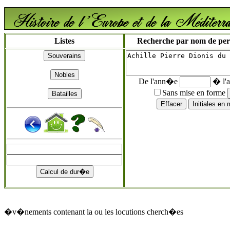
Listes
Recherche par nom de perso
De l'ann�e
� l'
Sans mise en forme
�v�nements contenant la ou les locutions cherch�es