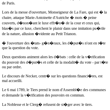
de Paris.
Lors de la messe d'ouverture, Monseigneur de La Fare, qui est � la
chaire, attaque Marie-Antoinette d'Autriche � mots � peine
couverts, d�non�ant le luxe effr�n� de la cour et ceux qui,
blas�s par ce luxe, cherchent le plaisir dans une imitation pu�rile
de la nature, allusion �vidente au Petit Trianon.
� l'ouverture des �tats- g�n�raux, les d�put�s n'ont en t�te
que la question du vote.
Deux questions animent alors les d�bats : celle de la v�rification
du pouvoir des d�put�s et celle de la modalit� du vote - par t�te
ou par ordre.
Le discours de Necker, centr� sur les questions financi�res, est
mal accueilli.
Le 6 mai 1789
, le Tiers prend le nom d'Assembl�e des communes
et demande la v�rification des pouvoirs en commun.
La Noblesse et le Clerg� refusent de si�ger avec le tiers.