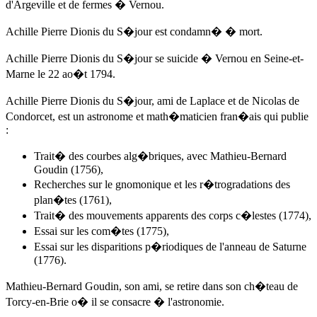
d'Argeville et de fermes � Vernou.
Achille Pierre Dionis du S�jour
est condamn� � mort.
Achille Pierre Dionis du S�jour
se suicide � Vernou en Seine-et-
Marne
le 22 ao�t 1794
.
Achille Pierre Dionis du S�jour
, ami de Laplace et de Nicolas de
Condorcet, est un astronome et math�maticien fran�ais qui publie
:
Trait� des courbes alg�briques, avec Mathieu-Bernard
Goudin (1756),
Recherches sur le gnomonique et les r�trogradations des
plan�tes (1761),
Trait� des mouvements apparents des corps c�lestes (1774),
Essai sur les com�tes (1775),
Essai sur les disparitions p�riodiques de l'anneau de Saturne
(1776).
Mathieu-Bernard Goudin, son ami, se retire dans son ch�teau de
Torcy-en-Brie o� il se consacre � l'astronomie.