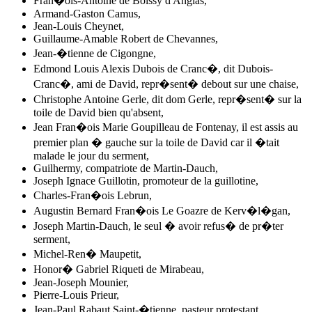
Fran�ois-Antoine de Boissy d'Anglas,
Armand-Gaston Camus,
Jean-Louis Cheynet,
Guillaume-Amable Robert de Chevannes,
Jean-�tienne de Cigongne,
Edmond Louis Alexis Dubois de Cranc�, dit Dubois-
Cranc�, ami de David, repr�sent� debout sur une chaise,
Christophe Antoine Gerle, dit dom Gerle, repr�sent� sur la
toile de David bien qu'absent,
Jean Fran�ois Marie Goupilleau de Fontenay, il est assis au
premier plan � gauche sur la toile de David car il �tait
malade le jour du serment,
Guilhermy, compatriote de Martin-Dauch,
Joseph Ignace Guillotin, promoteur de la guillotine,
Charles-Fran�ois Lebrun,
Augustin Bernard Fran�ois Le Goazre de Kerv�l�gan,
Joseph Martin-Dauch, le seul � avoir refus� de pr�ter
serment,
Michel-Ren� Maupetit,
Honor� Gabriel Riqueti de Mirabeau,
Jean-Joseph Mounier,
Pierre-Louis Prieur,
Jean-Paul Rabaut Saint-�tienne, pasteur protestant,