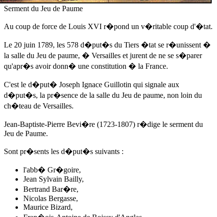
Serment du Jeu de Paume
Au coup de force de Louis XVI r�pond un v�ritable coup d'�tat.
Le 20 juin 1789
, les 578 d�put�s du Tiers �tat se r�unissent �
la salle du Jeu de paume, � Versailles et jurent de ne se s�parer
qu'apr�s avoir donn� une constitution � la France.
C'est le d�put� Joseph Ignace Guillotin qui signale aux
d�put�s, la pr�sence de la salle du Jeu de paume, non loin du
ch�teau de Versailles.
Jean-Baptiste-Pierre Bevi�re (1723-1807) r�dige le serment du
Jeu de Paume.
Sont pr�sents les d�put�s suivants :
l'abb� Gr�goire,
Jean Sylvain Bailly,
Bertrand Bar�re,
Nicolas Bergasse,
Maurice Bizard,