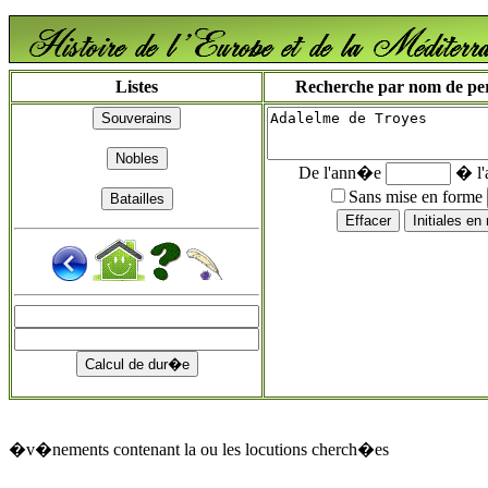
Listes
Recherche par nom de pers
De l'ann�e
� l
Sans mise en forme
�v�nements contenant la ou les locutions cherch�es