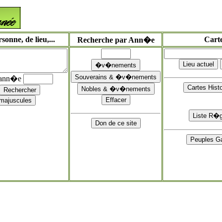
onne, de lieu,...
Cart
Recherche par Ann�e
'ann�e