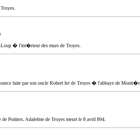
 Troyes.
s
nt-Loup � l'int�rieur des murs de Troyes.
ource faite par son oncle Robert Ier de Troyes � l'abbaye de Monti�
de Poitiers. Adalelme de Troyes meurt
le 8 avril 894
.