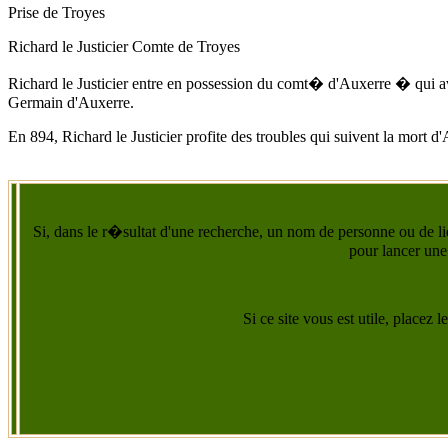
Prise de Troyes
Richard le Justicier Comte de Troyes
Richard le Justicier entre en possession du comt� d'Auxerre � qui a
Germain d'Auxerre.
En 894
, Richard le Justicier profite des troubles qui suivent la mort d'
Si, dans le r�sultat d'une recherche, un nom de personne ou de lie
pour lancer une
Si ce site vous est utile, placez