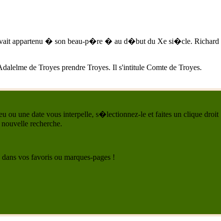
vait appartenu � son beau-p�re � au d�but du Xe si�cle. Richard le J
Adalelme de Troyes
prendre Troyes. Il s'intitule Comte de Troyes.
u ou une date vous interpelle, s�lectionnez-le et faites un clique droit
 nouvelle recherche.
 le dans vos favoris ou marques-pages !