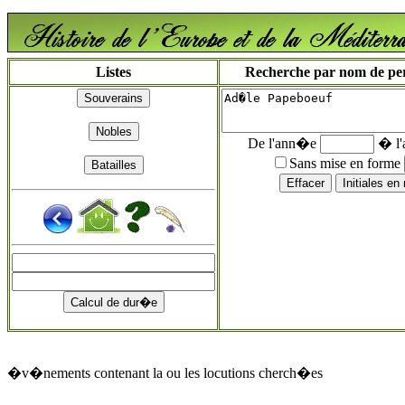
Listes
Recherche par nom de pers
De l'ann�e
� l
Sans mise en forme
�v�nements contenant la ou les locutions cherch�es