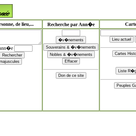
onne, de lieu,...
Cart
Recherche par Ann�e
'ann�e