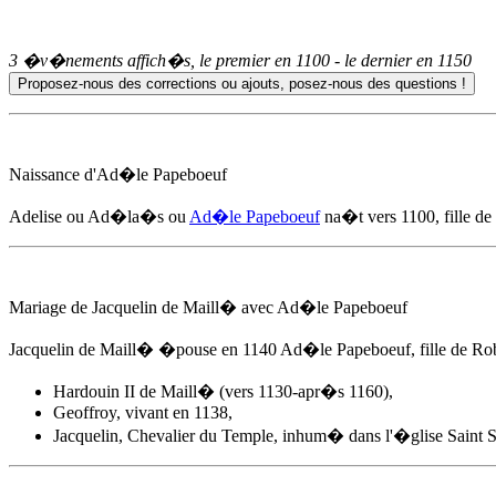
3 �v�nements affich�s, le premier en
1100
- le dernier en
1150
Naissance d'
Ad�le Papeboeuf
Adelise ou Ad�la�s ou
Ad�le Papeboeuf
na�t
vers 1100
, fille 
Mariage de Jacquelin de Maill� avec
Ad�le Papeboeuf
Jacquelin de Maill� �pouse
en 1140
Ad�le Papeboeuf
, fille de R
Hardouin II de Maill� (vers 1130-apr�s 1160),
Geoffroy, vivant en 1138,
Jacquelin, Chevalier du Temple, inhum� dans l'�glise Saint 