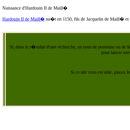
Naissance d'Hardouin II de Maill�
Hardouin II de Maill�
na�t
en 1150
, fils de Jacquelin de Maill� et 
Si, dans le r�sultat d'une recherche, un nom de personne ou de lie
pour lancer une
Si ce site vous est utile, placez