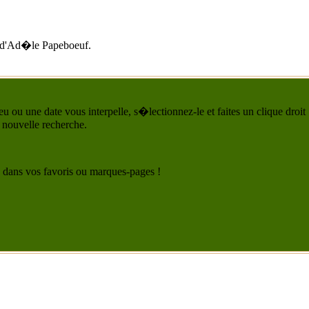
d'
Ad�le Papeboeuf
.
u ou une date vous interpelle, s�lectionnez-le et faites un clique droit
 nouvelle recherche.
 le dans vos favoris ou marques-pages !