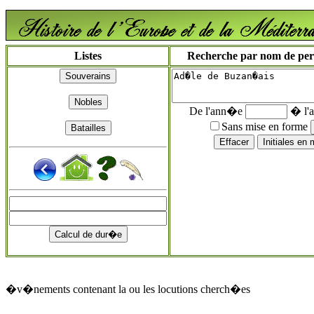
Listes
Recherche par nom de perso
De l'ann�e
� l'
Sans mise en forme
�v�nements contenant la ou les locutions cherch�es