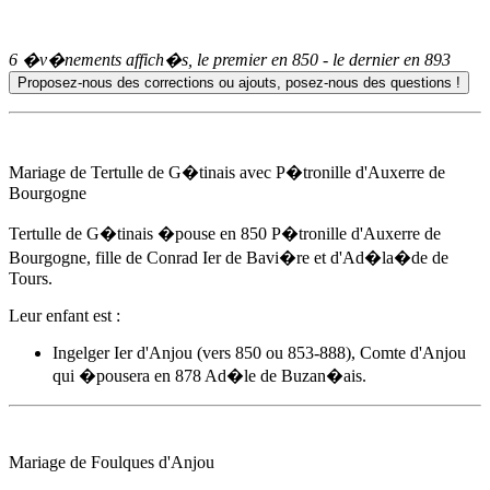
6 �v�nements affich�s, le premier en
850
- le dernier en
893
Mariage de Tertulle de G�tinais avec P�tronille d'Auxerre de
Bourgogne
Tertulle de G�tinais �pouse
en 850
P�tronille d'Auxerre de
Bourgogne, fille de Conrad Ier de Bavi�re et d'Ad�la�de de
Tours.
Leur enfant est :
Ingelger Ier d'Anjou (vers 850 ou 853-888), Comte d'Anjou
qui �pousera en 878
Ad�le de Buzan�ais
.
Mariage de Foulques d'Anjou