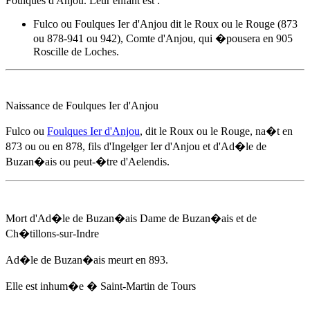
Foulques d'Anjou. Leur enfant est :
Fulco ou Foulques Ier d'Anjou dit le Roux ou le Rouge (873
ou 878-941 ou 942), Comte d'Anjou, qui �pousera en 905
Roscille de Loches.
Naissance de Foulques Ier d'Anjou
Fulco ou
Foulques Ier d'Anjou
, dit le Roux ou le Rouge, na�t en
873 ou ou
en 878
, fils d'Ingelger Ier d'Anjou et d'
Ad�le de
Buzan�ais
ou peut-�tre d'Aelendis.
Mort d'
Ad�le de Buzan�ais
Dame de Buzan�ais et de
Ch�tillons-sur-Indre
Ad�le de Buzan�ais
meurt
en 893
.
Elle est inhum�e � Saint-Martin de Tours