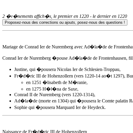
2 �v�nements affich�s, le premier en
1220
- le dernier en
1220
Mariage de Conrad Ier de Nuremberg avec
Ad�la�de de Frontenha
Conrad Ier de Nuremberg �pouse
Ad�la�de de Frontenhausen
, f
Justine, qui �pousera Nicolas Ier de Schlesien-Troppau,
Fr�d�ric III de Hohenzollern (vers 1220-14 ao�t 1297), Bu
en 1251 �lisabeth de M�ranie,
en 1275 H�l�na de Saxe,
Conrad II de Nuremberg (vers 1220-1314),
Ad�la�de (morte en 1304) qui �pousera le Comte palatin Rap
Sophie qui �pousera Marquard Ier de Heydeck.
Naissance de Fr�d�ric III de Hohenzollern