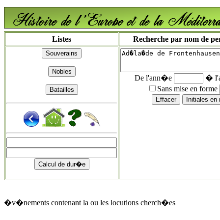
Listes
Recherche par nom de pers
De l'ann�e
� l
Sans mise en forme
�v�nements contenant la ou les locutions cherch�es