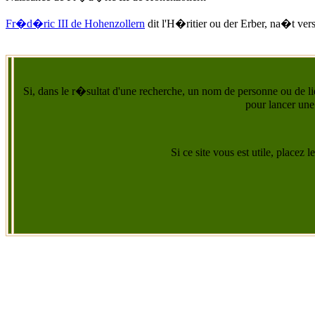
Fr�d�ric III de Hohenzollern
dit l'H�ritier ou der Erber, na�t
ver
Si, dans le r�sultat d'une recherche, un nom de personne ou de lie
pour lancer une
Si ce site vous est utile, placez