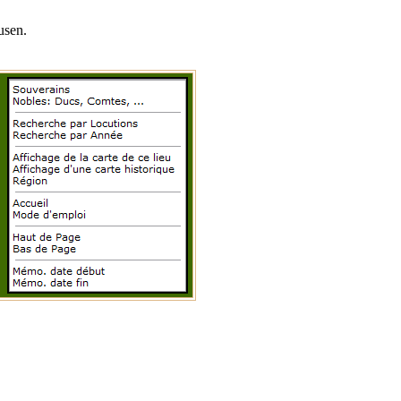
usen
.