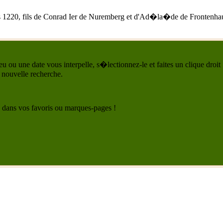
s 1220
, fils de Conrad Ier de Nuremberg et d'
Ad�la�de de Frontenha
u ou une date vous interpelle, s�lectionnez-le et faites un clique droit
 nouvelle recherche.
 le dans vos favoris ou marques-pages !