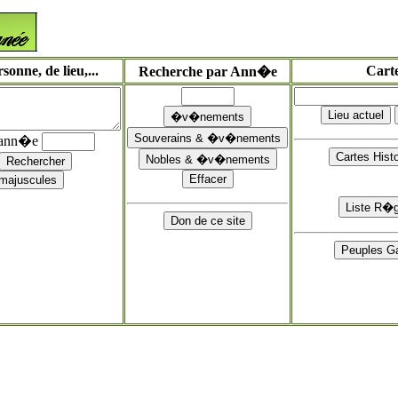
onne, de lieu,...
Cart
Recherche par Ann�e
'ann�e