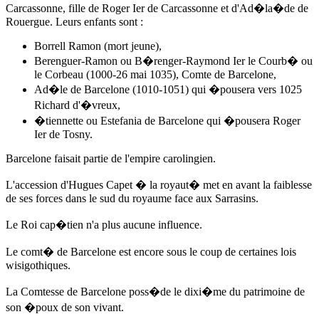
Carcassonne, fille de Roger Ier de Carcassonne et d'
Ad�la�de de
Rouergue
. Leurs enfants sont :
Borrell Ramon (mort jeune),
Berenguer-Ramon ou B�renger-Raymond Ier le Courb� ou
le Corbeau (1000-26 mai 1035), Comte de Barcelone,
Ad�le de Barcelone (1010-1051) qui �pousera vers 1025
Richard d'�vreux,
�tiennette ou Estefania de Barcelone qui �pousera Roger
Ier de Tosny.
Barcelone faisait partie de l'empire carolingien.
L'accession d'Hugues Capet � la royaut� met en avant la faiblesse
de ses forces dans le sud du royaume face aux Sarrasins.
Le Roi cap�tien n'a plus aucune influence.
Le comt� de Barcelone est encore sous le coup de certaines lois
wisigothiques.
La Comtesse de Barcelone poss�de le dixi�me du patrimoine de
son �poux de son vivant.