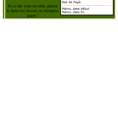
Si ce site vous est utile, placez
le dans vos favoris ou marques-
pages !