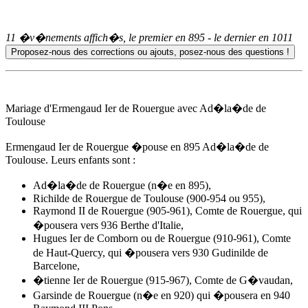
11 �v�nements affich�s, le premier en
895
- le dernier en
1011
Mariage d'Ermengaud Ier de Rouergue avec Ad�la�de de
Toulouse
Ermengaud Ier de Rouergue �pouse
en 895
Ad�la�de de
Toulouse. Leurs enfants sont :
Ad�la�de de Rouergue
(n�e en 895),
Richilde de Rouergue de Toulouse (900-954 ou 955),
Raymond II de Rouergue (905-961), Comte de Rouergue, qui
�pousera vers 936 Berthe d'Italie,
Hugues Ier de Comborn ou de Rouergue (910-961), Comte
de Haut-Quercy, qui �pousera vers 930 Gudinilde de
Barcelone,
�tienne Ier de Rouergue (915-967), Comte de G�vaudan,
Garsinde de Rouergue (n�e en 920) qui �pousera en 940