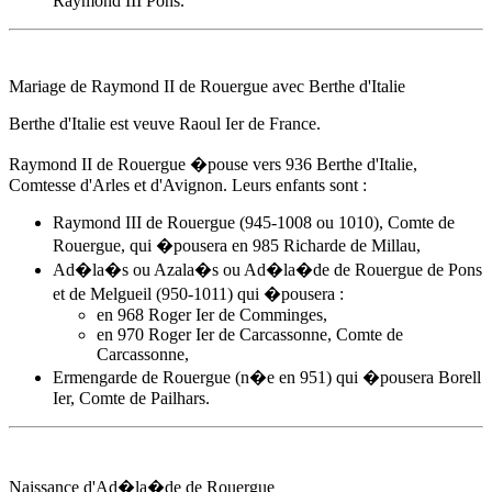
Raymond III Pons.
Mariage de Raymond II de Rouergue avec Berthe d'Italie
Berthe d'Italie est veuve Raoul Ier de France.
Raymond II de Rouergue �pouse
vers 936
Berthe d'Italie,
Comtesse d'Arles et d'Avignon. Leurs enfants sont :
Raymond III de Rouergue (945-1008 ou 1010), Comte de
Rouergue, qui �pousera en 985 Richarde de Millau,
Ad�la�s ou Azala�s ou
Ad�la�de de Rouergue
de Pons
et de Melgueil (950-1011) qui �pousera :
en 968 Roger Ier de Comminges,
en 970 Roger Ier de Carcassonne, Comte de
Carcassonne,
Ermengarde de Rouergue (n�e en 951) qui �pousera Borell
Ier, Comte de Pailhars.
Naissance d'
Ad�la�de de Rouergue