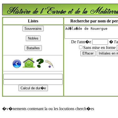
Listes
Recherche par nom de perso
De l'ann�e
� l'
Sans mise en forme
�v�nements contenant la ou les locutions cherch�es