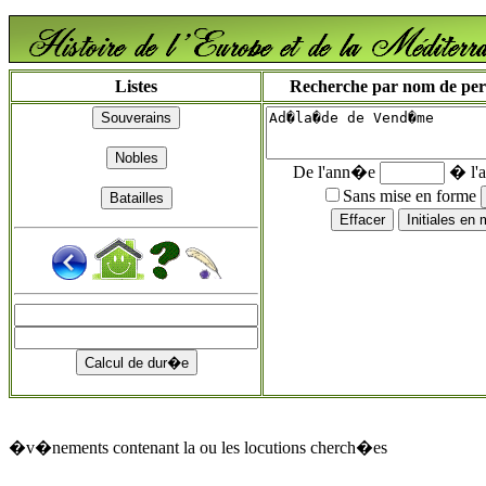
Listes
Recherche par nom de perso
De l'ann�e
� l'
Sans mise en forme
�v�nements contenant la ou les locutions cherch�es