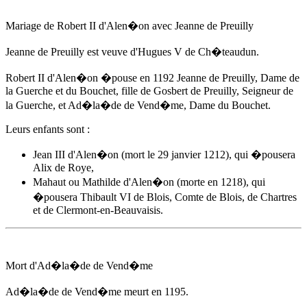
Mariage de Robert II d'Alen�on avec Jeanne de Preuilly
Jeanne de Preuilly est veuve d'Hugues V de Ch�teaudun.
Robert II d'Alen�on �pouse
en 1192
Jeanne de Preuilly, Dame de
la Guerche et du Bouchet, fille de Gosbert de Preuilly, Seigneur de
la Guerche, et
Ad�la�de de Vend�me
, Dame du Bouchet.
Leurs enfants sont :
Jean III d'Alen�on (mort le 29 janvier 1212), qui �pousera
Alix de Roye,
Mahaut ou Mathilde d'Alen�on (morte en 1218), qui
�pousera Thibault VI de Blois, Comte de Blois, de Chartres
et de Clermont-en-Beauvaisis.
Mort d'
Ad�la�de de Vend�me
Ad�la�de de Vend�me
meurt
en 1195
.