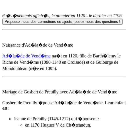
6 �v�nements affich�s, le premier en
1120
- le dernier en
1195
Naissance d'
Ad�la�de de Vend�me
Ad�la�de de Vend�me
na�t
en 1120
, fille de Barth�lemy le
Riche de Vend�me (1090-1148 en Croisade) et de Guiburge de
Mondoubleau (n�e en 1095).
Mariage de Gosbert de Preuilly avec
Ad�la�de de Vend�me
Gosbert de Preuilly �pouse
Ad�la�de de Vend�me
. Leur enfant
est :
Jeanne de Preuilly (1145-1212) qui �pousera :
en 1170 Hugues V de Ch�teaudun,