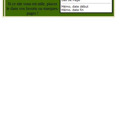
Si ce site vous est utile, placez
le dans vos favoris ou marques-
pages !