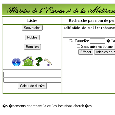
Listes
Recherche par nom de perso
De l'ann�e
� l'
Sans mise en forme
�v�nements contenant la ou les locutions cherch�es