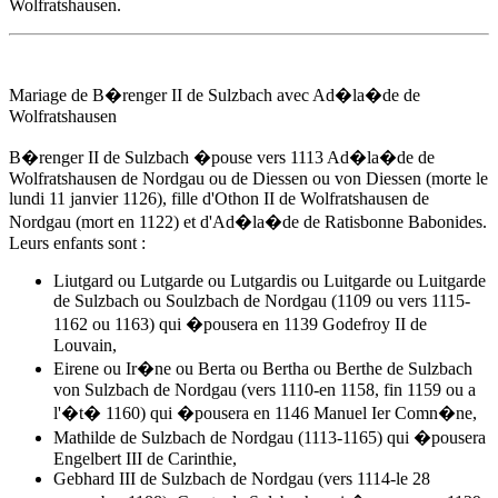
Wolfratshausen
.
Mariage de B�renger II de Sulzbach avec
Ad�la�de de
Wolfratshausen
B�renger II de Sulzbach �pouse
vers 1113
Ad�la�de de
Wolfratshausen
de Nordgau ou de Diessen ou von Diessen (morte le
lundi 11 janvier 1126), fille d'Othon II de Wolfratshausen de
Nordgau (mort en 1122) et d'Ad�la�de de Ratisbonne Babonides.
Leurs enfants sont :
Liutgard ou Lutgarde ou Lutgardis ou Luitgarde ou Luitgarde
de Sulzbach ou Soulzbach de Nordgau (1109 ou vers 1115-
1162 ou 1163) qui �pousera en 1139 Godefroy II de
Louvain,
Eirene ou Ir�ne ou Berta ou Bertha ou Berthe de Sulzbach
von Sulzbach de Nordgau (vers 1110-en 1158, fin 1159 ou a
l'�t� 1160) qui �pousera en 1146 Manuel Ier Comn�ne,
Mathilde de Sulzbach de Nordgau (1113-1165) qui �pousera
Engelbert III de Carinthie,
Gebhard III de Sulzbach de Nordgau (vers 1114-le 28