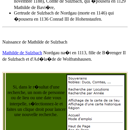
novembre 1188), Comte de Sulzbach, qui �pousera en 1129
Mathilde de Bavi�re,
Gertrude de Sulzbach de Nordgau (morte en 1146) qui
�pousera en 1136 Conrad III de Hohenstaufen.
Naissance de Mathilde de Sulzbach
Mathilde de Sulzbach
Nordgau na�t
en 1113
, fille de B�renger II
de Sulzbach et d'
Ad�la�de de Wolfratshausen
.
Si, dans le r�sultat d'une
recherche, un nom de personne
ou de lieu ou une date vous
interpelle, s�lectionnez-le et
faites un clique droit pour lancer
une nouvelle recherche.