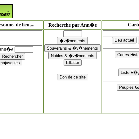
onne, de lieu,...
Cart
Recherche par Ann�e
'ann�e