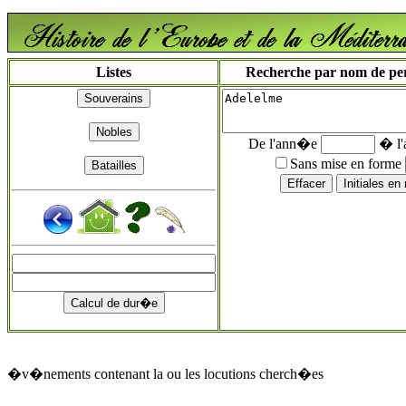
Listes
Recherche par nom de pers
De l'ann�e
� l
Sans mise en forme
�v�nements contenant la ou les locutions cherch�es