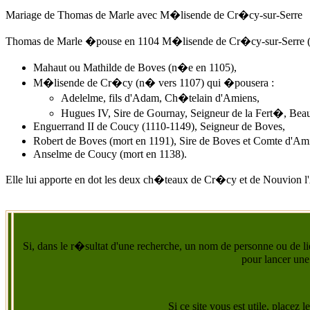
Mariage de Thomas de Marle avec M�lisende de Cr�cy-sur-Serre
Thomas de Marle �pouse
en 1104
M�lisende de Cr�cy-sur-Serre (mo
Mahaut ou Mathilde de Boves (n�e en 1105),
M�lisende de Cr�cy (n� vers 1107) qui �pousera :
Adelelme
, fils d'Adam, Ch�telain d'Amiens,
Hugues IV, Sire de Gournay, Seigneur de la Fert�, Beaus
Enguerrand II de Coucy (1110-1149), Seigneur de Boves,
Robert de Boves (mort en 1191), Sire de Boves et Comte d'Ami
Anselme de Coucy (mort en 1138).
Elle lui apporte en dot les deux ch�teaux de Cr�cy et de Nouvion l
Si, dans le r�sultat d'une recherche, un nom de personne ou de lie
pour lancer une
Si ce site vous est utile, placez