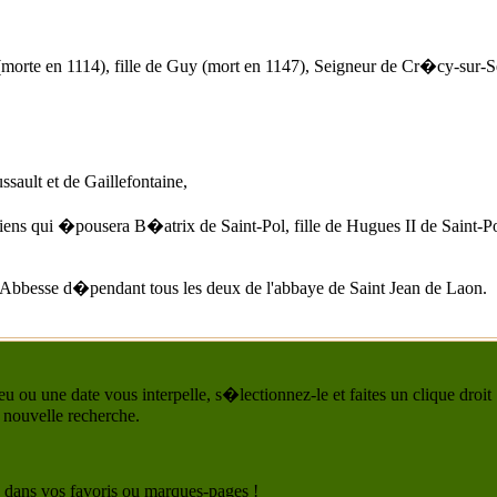
rte en 1114), fille de Guy (mort en 1147), Seigneur de Cr�cy-sur-Ser
sault et de Gaillefontaine,
ens qui �pousera B�atrix de Saint-Pol, fille de Hugues II de Saint-Po
'Abbesse d�pendant tous les deux de l'abbaye de Saint Jean de Laon.
u ou une date vous interpelle, s�lectionnez-le et faites un clique droit
 nouvelle recherche.
 le dans vos favoris ou marques-pages !