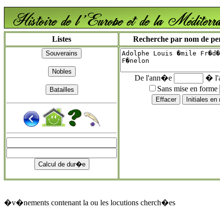
Listes
Recherche par nom de pers
De l'ann�e
� l
Sans mise en forme
�v�nements contenant la ou les locutions cherch�es