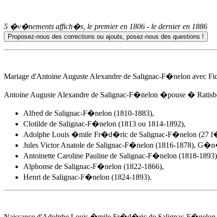
5 �v�nements affich�s, le premier en
1806
- le dernier en
1886
Mariage d'Antoine Auguste Alexandre de Salignac-F�nelon avec Fi
Antoine Auguste Alexandre de Salignac-F�nelon �pouse � Ratis
Alfred de Salignac-F�nelon (1810-1883),
Clotilde de Salignac-F�nelon (1813 ou 1814-1892),
Adolphe Louis �mile Fr�d�ric de Salignac-F�nelon
(27 f�
Jules Victor Anatole de Salignac-F�nelon (1816-1878), G�n�
Antoinette Caroline Pauline de Salignac-F�nelon (1818-1893)
Alphonse de Salignac-F�nelon (1822-1866),
Henri de Salignac-F�nelon (1824-1893).
Naissance d'
Adolphe Louis �mile Fr�d�ric de Salignac-F�nelon