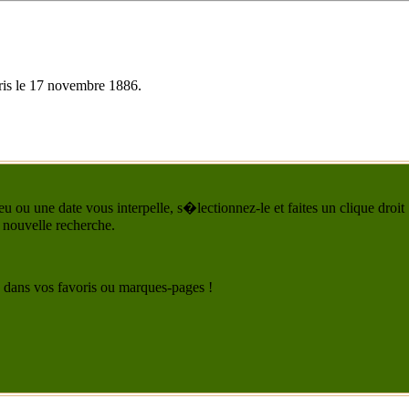
ris
le 17 novembre 1886
.
u ou une date vous interpelle, s�lectionnez-le et faites un clique droit
 nouvelle recherche.
 le dans vos favoris ou marques-pages !