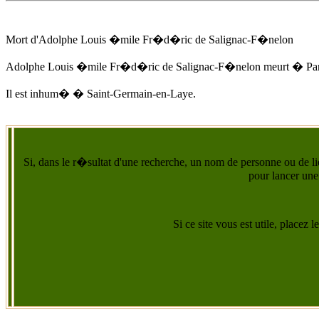
Mort d'
Adolphe Louis �mile Fr�d�ric de Salignac-F�nelon
Adolphe Louis �mile Fr�d�ric de Salignac-F�nelon
meurt � Pa
Il est inhum� � Saint-Germain-en-Laye.
Si, dans le r�sultat d'une recherche, un nom de personne ou de lie
pour lancer une
Si ce site vous est utile, placez