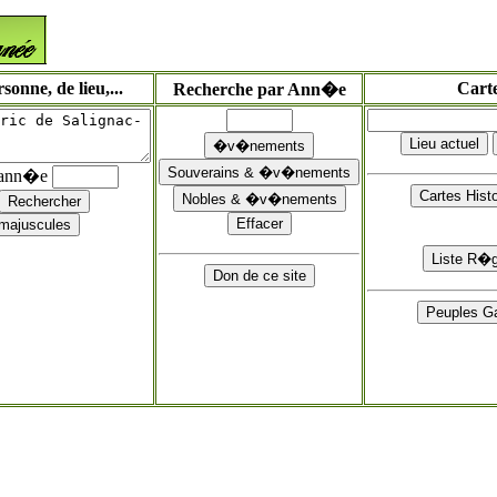
onne, de lieu,...
Cart
Recherche par Ann�e
'ann�e