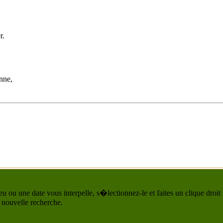
r.
nne,
u ou une date vous interpelle, s�lectionnez-le et faites un clique droit
 nouvelle recherche.