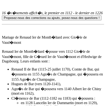
16 �v�nements affich�s, le premier en
1112
- le dernier en
1226
Mariage de Renaud Ier de Montb�liard avec Gis�le de
Vaud�mont
Renaud Ier de Montb�liard �pouse
vers 1112
Gis�le de
Vaud�mont, fille de G�rard Ier de Vaud�mont et d'Hedwige de
Dagsbourg. Leurs enfants sont :
Renaud II de Bar (1115-25 juillet 1170), Comte de Bar, qui
�pousera en 1155 Agn�s de Champagne, qui �pousera en
1155 Agn�s de Champagne,
Hugues de Bar (vers 1120-1141),
Agn�s de Bar
qui �pousera vers 1140 Albert Ier de Chiny
(mort en 1162),
Cl�mence de Bar (1112-1182 ou 1183) qui �pousera :
en 1128 Lancelin Ier de Dammartin (mort en 1129),