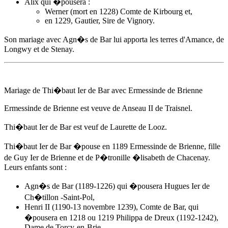
Alix qui �pousera :
Werner (mort en 1228) Comte de Kirbourg et,
en 1229, Gautier, Sire de Vignory.
Son mariage avec
Agn�s de Bar
lui apporta les terres d'Amance, de
Longwy et de Stenay.
Mariage de Thi�baut Ier de Bar avec Ermessinde de Brienne
Ermessinde de Brienne est veuve de Anseau II de Traisnel.
Thi�baut Ier de Bar est veuf de Laurette de Looz.
Thi�baut Ier de Bar �pouse
en 1189
Ermessinde de Brienne, fille
de Guy Ier de Brienne et de P�tronille �lisabeth de Chacenay.
Leurs enfants sont :
Agn�s de Bar
(1189-1226) qui �pousera Hugues Ier de
Ch�tillon -Saint-Pol,
Henri II (1190-13 novembre 1239), Comte de Bar, qui
�pousera en 1218 ou 1219 Philippa de Dreux (1192-1242),
Dame de Torcy-en-Brie,