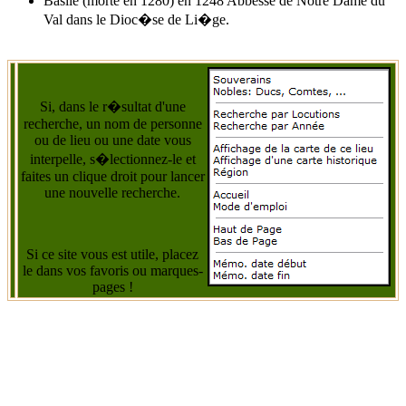
Basile (morte en 1280) en 1248 Abbesse de Notre Dame du
Val dans le Dioc�se de Li�ge.
Si, dans le r�sultat d'une
recherche, un nom de personne
ou de lieu ou une date vous
interpelle, s�lectionnez-le et
faites un clique droit pour lancer
une nouvelle recherche.
Si ce site vous est utile, placez
le dans vos favoris ou marques-
pages !