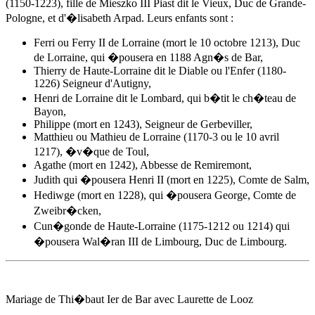
(1150-1223), fille de Mieszko III Piast dit le Vieux, Duc de Grande-
Pologne, et d'�lisabeth Arpad. Leurs enfants sont :
Ferri ou Ferry II de Lorraine (mort le 10 octobre 1213), Duc
de Lorraine, qui �pousera en 1188
Agn�s de Bar
,
Thierry de Haute-Lorraine dit le Diable ou l'Enfer (1180-
1226) Seigneur d'Autigny,
Henri de Lorraine dit le Lombard, qui b�tit le ch�teau de
Bayon,
Philippe (mort en 1243), Seigneur de Gerbeviller,
Matthieu ou Mathieu de Lorraine (1170-3 ou le 10 avril
1217), �v�que de Toul,
Agathe (mort en 1242), Abbesse de Remiremont,
Judith qui �pousera Henri II (mort en 1225), Comte de Salm,
Hediwge (mort en 1228), qui �pousera George, Comte de
Zweibr�cken,
Cun�gonde de Haute-Lorraine (1175-1212 ou 1214) qui
�pousera Wal�ran III de Limbourg, Duc de Limbourg.
Mariage de Thi�baut Ier de Bar avec Laurette de Looz