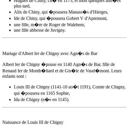
Hugues de Chiny, cit� en 1173, et mort quelques ann�es
plus tard,
Alix de Chiny, qui �pousera Manass�s d'Hierges,
Ide de Chiny, qui �pousera Gobert V d'Apremont,
une fille, m�re de Roger de Walehem,
une fille abbesse de Juvigny.
Mariage d'Albert Ier de Chigny avec
Agn�s de Bar
Albert Ier de Chigny �pouse
en 1140
Agn�s de Bar
, fille de
Renaud Ier de Montb�liard et de Gis�le de Vaud�mont. Leurs
enfants sont :
Louis III de Chigny (1141-10 ao�t 1191), Comte de Chigny,
qui �pousera en 1165 Sophie,
Ida de Chigny (n�e en 1145).
Naissance de Louis III de Chigny