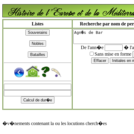
Listes
Recherche par nom de perso
De l'ann�e
� l'
Sans mise en forme
�v�nements contenant la ou les locutions cherch�es