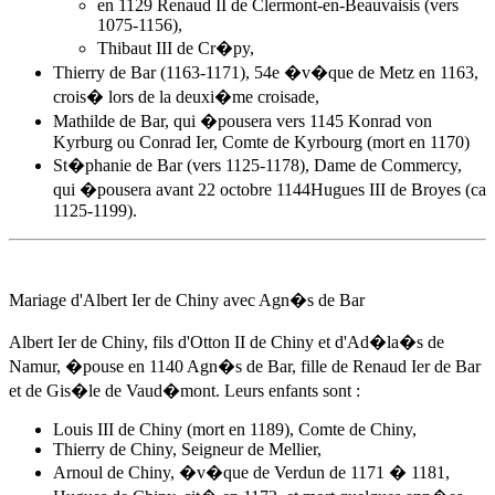
en 1129 Renaud II de Clermont-en-Beauvaisis (vers
1075-1156),
Thibaut III de Cr�py,
Thierry de Bar (1163-1171), 54e �v�que de Metz en 1163,
crois� lors de la deuxi�me croisade,
Mathilde de Bar, qui �pousera vers 1145 Konrad von
Kyrburg ou Conrad Ier, Comte de Kyrbourg (mort en 1170)
St�phanie de Bar (vers 1125-1178), Dame de Commercy,
qui �pousera avant 22 octobre 1144Hugues III de Broyes (ca
1125-1199).
Mariage d'Albert Ier de Chiny avec
Agn�s de Bar
Albert Ier de Chiny, fils d'Otton II de Chiny et d'Ad�la�s de
Namur, �pouse
en 1140
Agn�s de Bar, fille de Renaud Ier de Bar
et de Gis�le de Vaud�mont. Leurs enfants sont :
Louis III de Chiny (mort en 1189), Comte de Chiny,
Thierry de Chiny, Seigneur de Mellier,
Arnoul de Chiny, �v�que de Verdun de 1171 � 1181,