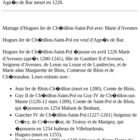
Agn�s de Bar
meurt
en 1226
.
Mariage d'Hugues Ier de Ch�tillon-Saint-Pol avec Marie d'Avesnes
Hugues Ier de Ch�tillon-Saint-Pol est veuf d'
Agn�s de Bar
.
Hugues Ier de Ch�tillon-Saint-Pol �pouse
en avril 1226
Marie
d'Avesnes (apr�s 1200-1241), fille de Gauthier II d'Avesnes,
Seigneur d'Avesnes, de Leuse ou Leuze et de Landrecies, et de
Marie alias Marguerite de Blois, Comtesse de Blois et de
Ch�teaudun. Leurs enfants sont :
Jean Ier de Blois-Ch�tillon (mort en 1280), Comte de Blois,
Guy II de Ch�tillon-Saint-Pol ou Guy IV de Ch�tillon-sur-
Marne (1226-12 mars 1289), Comte de Saint-Pol et de Blois,
qui �pousera en 1254 Mahaut de Brabant,
Gaucher IV de Ch�tillon-Saint-Pol (1227-1261) Seigneur de
Cr�cy, de Cr�vec�ur, de Troissy et de Marigny, qui
�pousera en 1254 Isabeau de Villehardouin,
Hugues (mort en 1255),