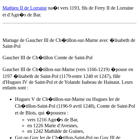
Mathieu II de Lorraine
na�t
vers 1193
, fils de Ferry II de Lorraine
et d'
Agn�s de Bar
.
Mariage de Gaucher III de Ch�tillon-sur-Marne avec �lisabeth de
Saint-Pol
Gaucher III de Ch�tillon Comte de Saint-Pol
Gaucher III de Ch�tillon-sur-Marne (vers 1166-1219) �pouse
en
1197
�lisabeth de Saint-Pol (1179-entre 1240 et 1247), fille
d'Hugues IV de Saint-Pol et de Yolande Isabeau de Hainaut. Leurs
enfants sont :
Hugues V de Ch�tillon-sur-Marne ou Hugues Ier de
Ch�tillon-Saint-Pol (1196-9 avril 1248), Comte de Saint-Pol
et de Blois, qui �pousera :
vers 1216
Agn�s de Bar
,
en 1226 Marie d'Avesnes,
en 1242 Mathilde de Guines,
Gui ou Guy Ier de Ch�tillon-Saint-Pol ou Guy III de