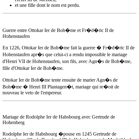
et une fille dont le nom est perdu.
Guerre entre Ottokar Ier de Boh�me et Fr�d�ric II de
Hohenstaufen
En 1226
, Ottokar Ier de Boh�me fait la guerre � Fr�d�ric II de
Hohenstaufen apr�s que celui-ci a rendu impossible le mariage
d'Henri VII de Hohenstaufen, son fils, avec
Agn�s de Boh�me
,
fille d'Ottokar Ier de Boh�me.
Ottokar Ier de Boh�me tente ensuite de marier
Agn�s de
Boh�me
� Henri III Plantagen�t, mariage qui re�oit de
nouveau le veto de l'empereur.
Mariage de Rodolphe Ier de Habsbourg avec Gertrude de
Hohenberg
Rodolphe Ier de Habsbourg �pouse
en 1245
Gertrude de