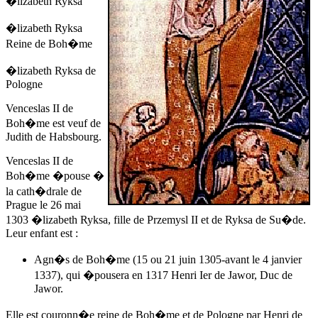
�lizabeth Ryksa
�lizabeth Ryksa
Reine de Boh�me
�lizabeth Ryksa de
Pologne
Venceslas II de
Boh�me est veuf de
Judith de Habsbourg.
Venceslas II de
Boh�me �pouse �
la cath�drale de
Prague
le 26 mai
1303
�lizabeth Ryksa, fille de Przemysl II et de Ryksa de Su�de.
Leur enfant est :
Agn�s de Boh�me
(15 ou 21 juin 1305-avant le 4 janvier
1337), qui �pousera en 1317 Henri Ier de Jawor, Duc de
Jawor.
Elle est couronn�e reine de Boh�me et de Pologne par Henri de