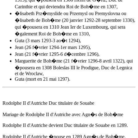
Carinthie et qui deviendra Roi de Boh�me en 1307,
�lisabeth Prz�myslide ou Przemysl ou Premyslovna ou
�lisabeth de Boh�me (20 janvier 1292-28 septembre 1330),
qui �pousera en 1310 Jean Ier de Luxembourg, qui sera
�galement Roi de Boh�me en 1310,
Guta (3 mars 1293-3 ao�t 1294),
Jean (26 f�vrier 1294-1er mars 1295),
Jean (21 f�vrier 1295-6 d�cembre 1296),
Marguerite de Boh�me (21 f�vrier 1296-8 avril 1322), qui
�pousera en 1308 Boleslas III le Prodigue, Duc de Legnica
et de Wroclaw,
Guta (mort en 21 mai 1297).
Rodolphe II d'Autriche Duc titulaire de Souabe
Mariage de Rodolphe II d'Autriche avec
Agn�s de Boh�me
Rodolphe II d'Autriche devient Duc titulaire de Souabe
en 1289
.
Rodolphe II d'Autriche �pouse
en 1289
Agn�s de Boh�me
.