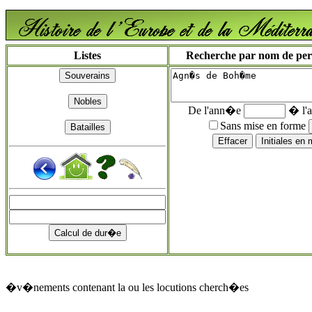
Listes
Recherche par nom de perso
De l'ann�e
� l'
Sans mise en forme
�v�nements contenant la ou les locutions cherch�es