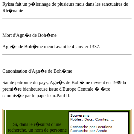
Ryksa fait un p�lerinage de plusieurs mois dans les sanctuaires de
Rh�nanie.
Mort d'
Agn�s de Boh�me
Agn�s de Boh�me
meurt
avant le 4 janvier 1337
.
Canonisation d'
Agn�s de Boh�me
Sainte patronne du pays,
Agn�s de Boh�me
devient
en 1989
la
premi�re bienheureuse issue d'Europe Centrale � �tre
canonis�e par le pape Jean-Paul II.
Si, dans le r�sultat d'une
recherche, un nom de personne