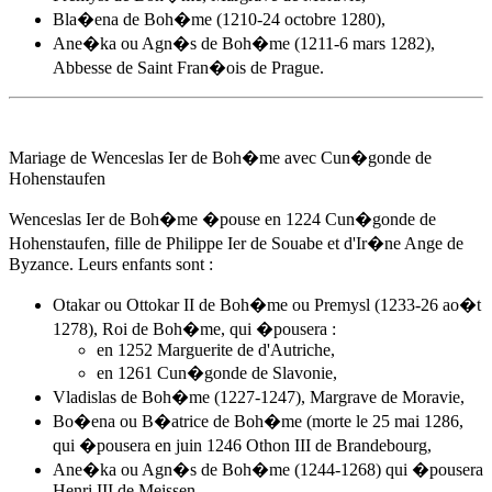
Bla�ena de Boh�me (1210-24 octobre 1280),
Ane�ka ou
Agn�s de Boh�me
(1211-6 mars 1282),
Abbesse de Saint Fran�ois de Prague.
Mariage de Wenceslas Ier de Boh�me avec Cun�gonde de
Hohenstaufen
Wenceslas Ier de Boh�me �pouse
en 1224
Cun�gonde de
Hohenstaufen, fille de Philippe Ier de Souabe et d'Ir�ne Ange de
Byzance. Leurs enfants sont :
Otakar ou Ottokar II de Boh�me ou Premysl (1233-26 ao�t
1278), Roi de Boh�me, qui �pousera :
en 1252 Marguerite de d'Autriche,
en 1261 Cun�gonde de Slavonie,
Vladislas de Boh�me (1227-1247), Margrave de Moravie,
Bo�ena ou B�atrice de Boh�me (morte le 25 mai 1286,
qui �pousera en juin 1246 Othon III de Brandebourg,
Ane�ka ou
Agn�s de Boh�me
(1244-1268) qui �pousera
Henri III de Meissen,