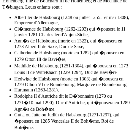
Hohenberg, fille de Bouchard III de Hohenberg et de Mechtilde de
T�bingen. Leurs enfants sont :
Albert Ier de Habsbourg (1248 ou juillet 1255-1er mai 1308),
Empereur d'Allemagne,
Cl�mence de Habsbourg (1262-1293) qui �pousera le 11
janvier 1281 Charles Ier d'Anjou-Sicile,
Agn�s de Habsbourg (morte en 1322), qui �pousera en
1273 Albert II de Saxe, Duc de Saxe,
Catherine de Habsbourg (morte en 1282) qui �pousera en
1279 Otton III de Bavi�re,
Mathilde de Habsbourg (1251-1304), qui �pousera en 1273
Louis II de Wittelsbach (1229-1294), Duc de Bavi�re
Hedwige de Habsbourg (morte en 1303) qui �pousera en
1279 Othon VI de Brandebourg, Margrave de Brandebourg,
Hartmann (1263-1281),
Rodolphe II d'Autriche dit le D�bonnaire (1270 ou
1271�10 mai 1290), Duc d'Autriche, qui �pousera en 1289
Agn�s de Boh�me
,
Gutta ou Jutte ou Judith de Habsbourg (1271-1297), qui
�pousera en 1285 Venceslas II de Boh�me, Roi de
Boh�me.