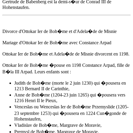
Gertrude de Babenberg est la demi-s�ur de Conrad III de
Hohenstaufen.
Divorce d'Ottokar Ier de Boh�me et d'Adela�de de Misnie
Mariage d'Ottokar Ier de Boh�me avec Constance Arpad
Ottokar Ier de Boh�me et Adela�de de Misnie divorcent
en 1198
.
Ottokar Ier de Boh�me �pouse
en 1198
Constance Arpad, fille de
B�la III Arpad. Leurs enfants sont :
Judith de Boh�me (morte le 2 juin 1230) qui �pousera en
1213 Bernard II de Carinthie,
Anne de Boh�me (1204-23 juin 1265) qui �pousera vers
1216 Henri II le Pieux,
Venceslas ou Wenceslas Ier de Boh�me Przemyslide (1205-
23 septembre 1253) qui �pousera en 1224 Cun�gonde de
Hohenstaufen,
Vladislav de Boh�me, Margrave de Moravie,
Premysl de Boh�me, Margrave de Moravie,