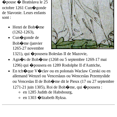
�pouse � Bratislava
le 25
octobre 1261
Cun�gonde
de Slavonie. Leurs enfants
sont :
Henri de Boh�me
(1262-1263),
Cun�gonde de
Boh�me (janvier
1265-27 novembre
1321), qui �pousera Boleslas II de Mazovie,
Agn�s de Boh�me
(1268 ou 5 septembre 1269-17 mai
1296) qui �pousera en 1289 Rodolphe II d'Autriche,
En tch�que V�clav ou en polonais Waclaw Czeski ou en
allemand Wenzel ou Venceslaus ou Wenceslas Przemyslide
ou Venceslas II de Boh�me dit le Pieux (17 ou 27 septembre
1271-21 juin 1305), Roi de Boh�me, qui �pousera :
en 1285 Judith de Habsbourg,
en 1303 �lizabeth Ryksa.