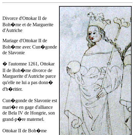
Divorce d'Ottokar II de
Boh�me et de Marguerite
d'Autriche
Mariage d'Ottokar II de
Boh�me avec Cun�gonde
de Slavonie
� l'automne 1261
, Ottokar
II de Boh�me divorce de
Marguerite d'Autriche parce
qu'elle ne lui a pas donn�
d'h�ritier.
Cun�gonde de Slavonie est
mari�e en gage d'alliance
de Bela IV de Hongrie, son
grand-p�re maternel.
Ottokar II de Boh�me