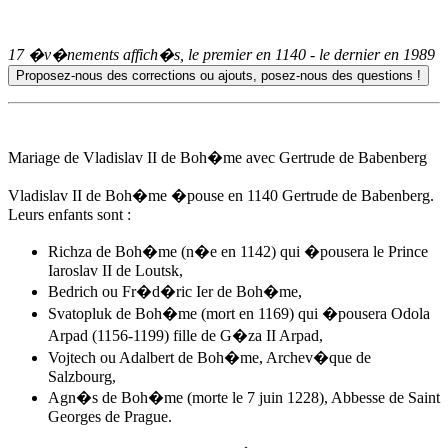
17 �v�nements affich�s, le premier en
1140
- le dernier en
1989
Mariage de Vladislav II de Boh�me avec Gertrude de Babenberg
Vladislav II de Boh�me �pouse
en 1140
Gertrude de Babenberg.
Leurs enfants sont :
Richza de Boh�me (n�e en 1142) qui �pousera le Prince
Iaroslav II de Loutsk,
Bedrich ou Fr�d�ric Ier de Boh�me,
Svatopluk de Boh�me (mort en 1169) qui �pousera Odola
Arpad (1156-1199) fille de G�za II Arpad,
Vojtech ou Adalbert de Boh�me, Archev�que de
Salzbourg,
Agn�s de Boh�me
(morte le 7 juin 1228), Abbesse de Saint
Georges de Prague.