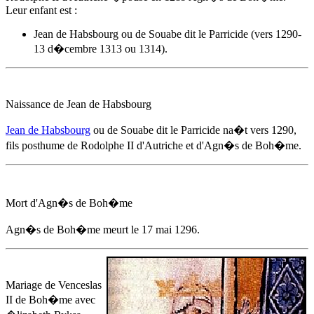
Leur enfant est :
Jean de Habsbourg ou de Souabe dit le Parricide (vers 1290-
13 d�cembre 1313 ou 1314).
Naissance de Jean de Habsbourg
Jean de Habsbourg
ou de Souabe dit le Parricide na�t
vers 1290
,
fils posthume de Rodolphe II d'Autriche et d'
Agn�s de Boh�me
.
Mort d'
Agn�s de Boh�me
Agn�s de Boh�me
meurt
le 17 mai 1296
.
Mariage de Venceslas
II de Boh�me avec