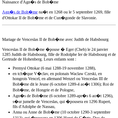
Naissance d'
Agn�s de Boh�me
Agn�s de Boh�me
na�t en 1268 ou
le 5 septembre 1269
, fille
d'Ottokar II de Boh�me et de Cun�gonde de Slavonie.
Mariage de Venceslas II de Boh�me avec Judith de Habsbourg
Venceslas II de Boh�me �pouse � Eger (Cheb)
le 24 janvier
1285
Judith de Habsbourg, fille de Rodolphe Ier de Habsbourg et de
Gertrude de Hohenberg. Leurs enfants sont :
Premysl Ottokar (6 mai 1288-19 novembre 1288),
en tch�que V�clav, en polonais Waclaw Czeski, en
hongrois Vencel, en allemand Wenzel ou Venceslas III de
Boh�me dit le Jeune (6 octobre 1289-4 ao�t 1306); Roi de
Boh�me, de Hongrie et de Pologne,
Agn�s de Boh�me
(6 octobre 1289-apr�s 6 ao�t 1296),
s�ur jumelle de Venceslas, qui �pousera en 1296 Rupert,
fils d'Adolphe de Nassau,
Anna ou Anne de Boh�me (10 octobre 1290-3 septembre
1313), qui �pousera en 1306 Henri de G�rtz, Duc de