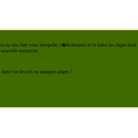
u ou une date vous interpelle, s�lectionnez-le et faites un clique droit
 nouvelle recherche.
 le dans vos favoris ou marques-pages !