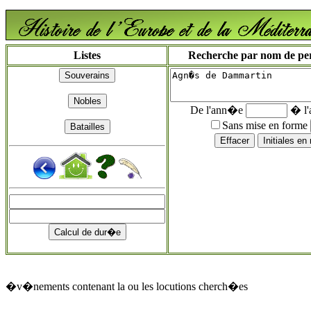
Listes
Recherche par nom de pers
De l'ann�e
� l
Sans mise en forme
�v�nements contenant la ou les locutions cherch�es