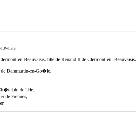
auvaisis
lermont-en-Beauvaisis, fille de Renaud II de Clermont-en- Beauvaisis. 
e de Dammartin-en-Go�le,
h�telain de Trie,
er de Fiennes,
er.