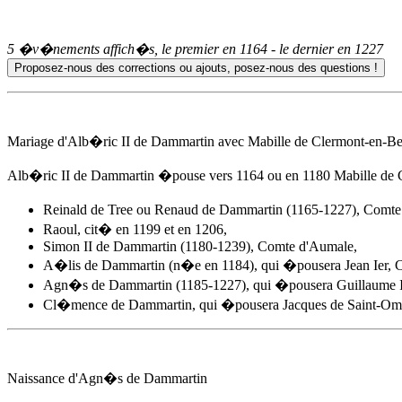
5 �v�nements affich�s, le premier en
1164
- le dernier en
1227
Mariage d'Alb�ric II de Dammartin avec Mabille de Clermont-en-Be
Alb�ric II de Dammartin �pouse
vers 1164
ou en 1180 Mabille de C
Reinald de Tree ou Renaud de Dammartin (1165-1227), Comt
Raoul, cit� en 1199 et en 1206,
Simon II de Dammartin (1180-1239), Comte d'Aumale,
A�lis de Dammartin (n�e en 1184), qui �pousera Jean Ier, C
Agn�s de Dammartin
(1185-1227), qui �pousera Guillaume I
Cl�mence de Dammartin, qui �pousera Jacques de Saint-Om
Naissance d'
Agn�s de Dammartin