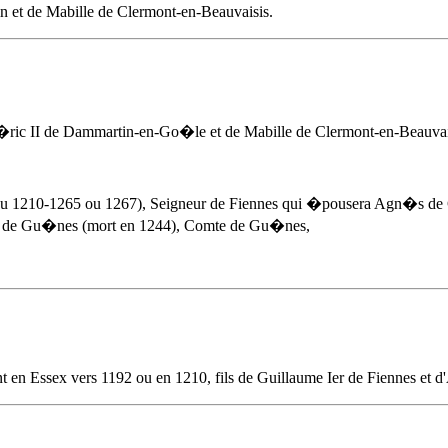
in et de Mabille de Clermont-en-Beauvaisis.
lb�ric II de Dammartin-en-Go�le et de Mabille de Clermont-en-Beauvai
2 ou 1210-1265 ou 1267), Seigneur de Fiennes qui �pousera Agn�s d
I de Gu�nes (mort en 1244), Comte de Gu�nes,
t en Essex
vers 1192
ou en 1210, fils de Guillaume Ier de Fiennes et d'