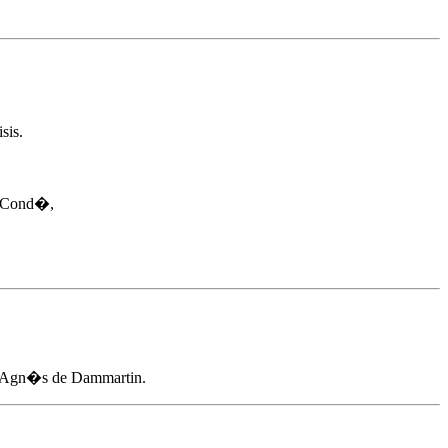
sis.
e Cond�,
Agn�s de Dammartin
.