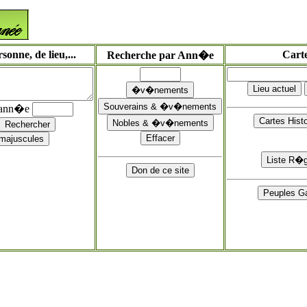
onne, de lieu,...
Cart
Recherche par Ann�e
'ann�e