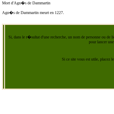
Mort d'
Agn�s de Dammartin
Agn�s de Dammartin
meurt
en 1227
.
Si, dans le r�sultat d'une recherche, un nom de personne ou de lie
pour lancer une
Si ce site vous est utile, placez