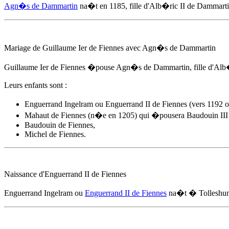
Agn�s de Dammartin
na�t
en 1185
, fille d'Alb�ric II de Dammart
Mariage de Guillaume Ier de Fiennes avec
Agn�s de Dammartin
Guillaume Ier de Fiennes �pouse
Agn�s de Dammartin
, fille d'A
Leurs enfants sont :
Enguerrand Ingelram ou Enguerrand II de Fiennes (vers 119
Mahaut de Fiennes (n�e en 1205) qui �pousera Baudouin II
Baudouin de Fiennes,
Michel de Fiennes.
Naissance d'Enguerrand II de Fiennes
Enguerrand Ingelram ou
Enguerrand II de Fiennes
na�t � Tolleshun