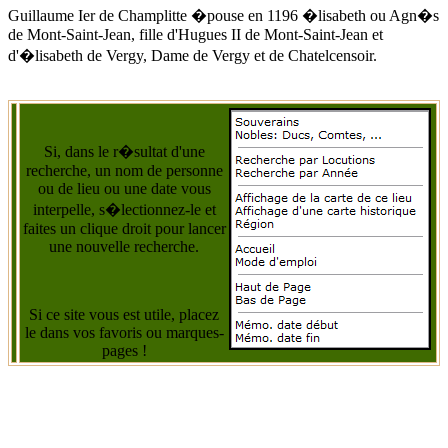
Guillaume Ier de Champlitte �pouse
en 1196
�lisabeth ou
Agn�s
de Mont-Saint-Jean
, fille d'Hugues II de Mont-Saint-Jean et
d'�lisabeth de Vergy, Dame de Vergy et de Chatelcensoir.
Si, dans le r�sultat d'une
recherche, un nom de personne
ou de lieu ou une date vous
interpelle, s�lectionnez-le et
faites un clique droit pour lancer
une nouvelle recherche.
Si ce site vous est utile, placez
le dans vos favoris ou marques-
pages !