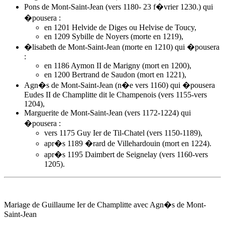
Pons de Mont-Saint-Jean (vers 1180- 23 f�vrier 1230.) qui
�pousera :
en 1201 Helvide de Diges ou Helvise de Toucy,
en 1209 Sybille de Noyers (morte en 1219),
�lisabeth de Mont-Saint-Jean (morte en 1210) qui �pousera
:
en 1186 Aymon II de Marigny (mort en 1200),
en 1200 Bertrand de Saudon (mort en 1221),
Agn�s de Mont-Saint-Jean
(n�e vers 1160) qui �pousera
Eudes II de Champlitte dit le Champenois (vers 1155-vers
1204),
Marguerite de Mont-Saint-Jean (vers 1172-1224) qui
�pousera :
vers 1175 Guy Ier de Til-Chatel (vers 1150-1189),
apr�s 1189 �rard de Villehardouin (mort en 1224).
apr�s 1195 Daimbert de Seignelay (vers 1160-vers
1205).
Mariage de Guillaume Ier de Champlitte avec
Agn�s de Mont-
Saint-Jean