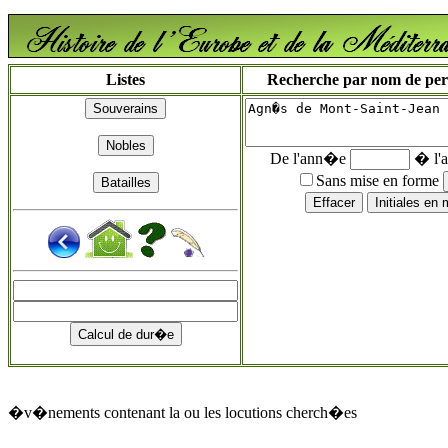
Listes
Recherche par nom de perso
De l'ann�e
� l'
Sans mise en forme
�v�nements contenant la ou les locutions cherch�es