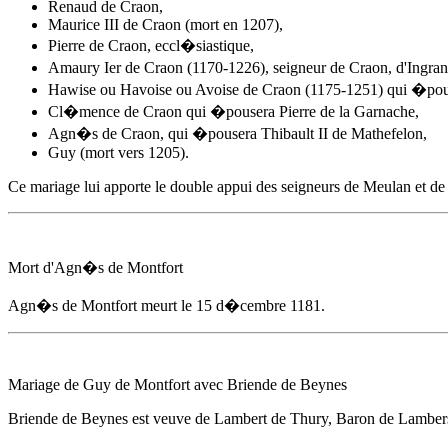
Renaud de Craon,
Maurice III de Craon (mort en 1207),
Pierre de Craon, eccl�siastique,
Amaury Ier de Craon (1170-1226), seigneur de Craon, d'Ingr
Hawise ou Havoise ou Avoise de Craon (1175-1251) qui �pou
Cl�mence de Craon qui �pousera Pierre de la Garnache,
Agn�s de Craon, qui �pousera Thibault II de Mathefelon,
Guy (mort vers 1205).
Ce mariage lui apporte le double appui des seigneurs de Meulan et d
Mort d'
Agn�s de Montfort
Agn�s de Montfort
meurt
le 15 d�cembre 1181
.
Mariage de Guy de Montfort avec Briende de Beynes
Briende de Beynes est veuve de Lambert de Thury, Baron de Lamber