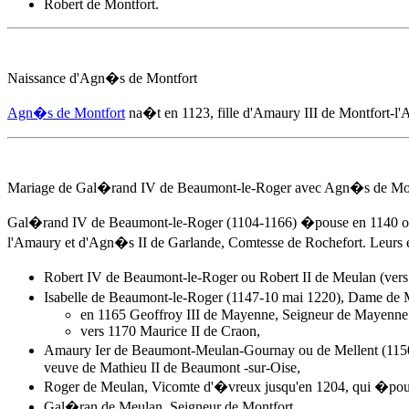
Robert de Montfort.
Naissance d'
Agn�s de Montfort
Agn�s de Montfort
na�t
en 1123
, fille d'Amaury III de Montfort-
Mariage de Gal�rand IV de Beaumont-le-Roger avec
Agn�s de Mon
Gal�rand IV de Beaumont-le-Roger (1104-1166) �pouse en 1140 
l'Amaury et d'Agn�s II de Garlande, Comtesse de Rochefort. Leurs e
Robert IV de Beaumont-le-Roger ou Robert II de Meulan (ver
Isabelle de Beaumont-le-Roger (1147-10 mai 1220), Dame de 
en 1165 Geoffroy III de Mayenne, Seigneur de Mayenne
vers 1170 Maurice II de Craon,
Amaury Ier de Beaumont-Meulan-Gournay ou de Mellent (1150
veuve de Mathieu II de Beaumont -sur-Oise,
Roger de Meulan, Vicomte d'�vreux jusqu'en 1204, qui �pouse
Gal�ran de Meulan, Seigneur de Montfort,