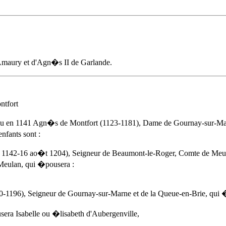
l'Amaury et d'Agn�s II de Garlande.
tfort
ou
en 1141
Agn�s de Montfort
(1123-1181), Dame de Gournay-sur-Marne
nfants sont :
s 1142-16 ao�t 1204), Seigneur de Beaumont-le-Roger, Comte de Meul
Meulan, qui �pousera :
-1196), Seigneur de Gournay-sur-Marne et de la Queue-en-Brie, q
ra Isabelle ou �lisabeth d'Aubergenville,