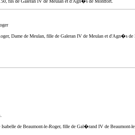
150
, fils de Galeran IV de Meulan et d'
Agn�s de Montfort
.
oger
oger, Dame de Meulan, fille de Galeran IV de Meulan et d'
Agn�s de 
.
0
Isabelle de Beaumont-le-Roger, fille de Gal�rand IV de Beaumont-le-