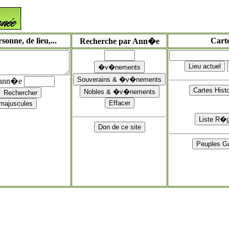
onne, de lieu,...
Cart
Recherche par Ann�e
'ann�e