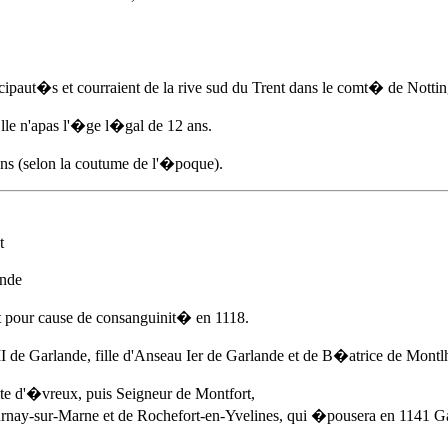
ncipaut�s et courraient de la rive sud du Trent dans le comt� de Notti
le n'apas l'�ge l�gal de 12 ans.
ns (selon la coutume de l'�poque).
t
ande
t pour cause de consanguinit�
en 1118
.
de Garlande, fille d'Anseau Ier de Garlande et de B�atrice de Montlh
te d'�vreux, puis Seigneur de Montfort,
ay-sur-Marne et de Rochefort-en-Yvelines, qui �pousera en 1141 