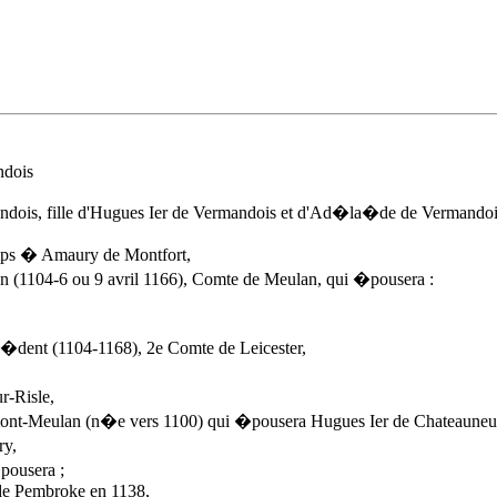
ndois
ndois, fille d'Hugues Ier de Vermandois et d'Ad�la�de de Vermandois.
emps � Amaury de Montfort,
(1104-6 ou 9 avril 1166), Comte de Meulan, qui �pousera :
c�dent (1104-1168), 2e Comte de Leicester,
r-Risle,
eulan (n�e vers 1100) qui �pousera Hugues Ier de Chateauneuf
ry,
pousera ;
 de Pembroke en 1138,