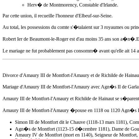
Herv� de Montmorency, Constable d'Irlande.
Par cette union, il recueille l'honneur d'Elbeuf-sur-Seine.
Au total, les possessions du comte s'�talaient sur 3 royaumes ou pri
Robert Ier de Beaumont-le-Roger est d'au moins 35 ans son a�n�.El
Le mariage ne fut probablement pas consomm� avant qu'elle ait 14 a
Divorce d'Amaury III de Montfort-l'Amaury et de Richilde de Hainau
Mariage d'Amaury III de Montfort-l'Amaury avec Agn�s II de Garl
Amaury III de Montfort-l'Amaury et Richilde de Hainaut se s�paren
Amaury III de Montfort-l'Amaury �pouse
en 1118
ou 1120 Agn�s II 
Simon III de Montfort dit le Chauve (1118-13 mars 1181), Com
Agn�s de Montfort
(1123-15 d�cembre 1181), Dame de Gourn
Amaury IV de Montfort (mort en 1140), Seigneur de Montfort,