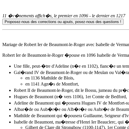
11 �v�nements affich�s, le premier en
1096
- le dernier en
1217
Mariage de Robert Ier de Beaumont-le-Roger avec Isabelle de Verma
Robert Ier de Beaumont-le-Roger �pouse
en 1096
Isabelle de Verma
Une fille, peut-�tre d'Adeline (n�e en 1102), fianc�e un t
Gal�rand IV de Beaumont-le-Roger ou de Meulan ou Val�ran 
en 1136 Mathilde de Blois,
en 1141
Agn�s de Montfort
,
Robert II de Beaumont-le-Roger, dit le Bossu, jumeau du pr�
Hugues de Beaumont (n� vers 1106), 1er Comte de Bedford,
Adeline de Beaumont qui �pousera Hugues IV de Montfort-su
Albar�de ou Aub�r�e ou Alb�r�e ou Aubr�e de Beaumont-M
Mathilde de Beaumont qui �pousera Guillaume, Seigneur d'Iv
Isabelle de Beaumont, ma�tresse d'Henri Ier Beauclerc, qui �
Gilbert de Clare dit Strongbow (1100-1147), 1er Comte