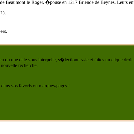
ie de Beaumont-le-Roger, �pouse
en 1217
Briende de Beynes. Leurs enf
1),
ers.
u ou une date vous interpelle, s�lectionnez-le et faites un clique droit
 nouvelle recherche.
 le dans vos favoris ou marques-pages !