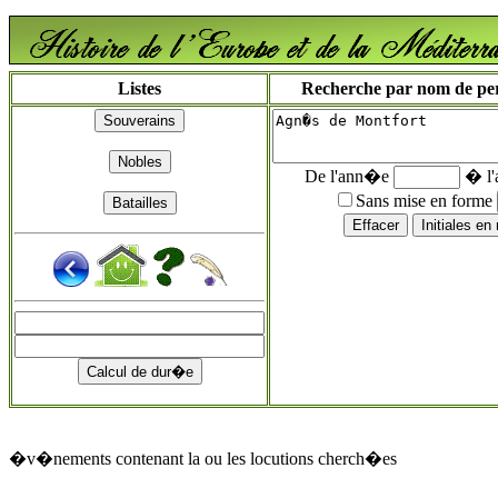
Listes
Recherche par nom de pers
De l'ann�e
� l
Sans mise en forme
�v�nements contenant la ou les locutions cherch�es