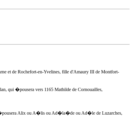
 et de Rochefort-en-Yvelines, fille d'Amaury III de Montfort-
an, qui �pousera vers 1165 Mathilde de Cornouailles,
ui �pousera Alix ou A�lis ou Ad�la�de ou Ad�le de Luzarches,