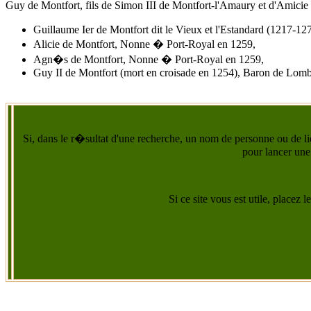
Guy de Montfort, fils de Simon III de Montfort-l'Amaury et d'Amic
Guillaume Ier de Montfort dit le Vieux et l'Estandard (1217-127
Alicie de Montfort, Nonne � Port-Royal en 1259,
Agn�s de Montfort
, Nonne � Port-Royal en 1259,
Guy II de Montfort (mort en croisade en 1254), Baron de Lomb
Si, dans le r�sultat d'une recherche, un nom de personne ou de lie
pour lancer une
Si ce site vous est utile, placez