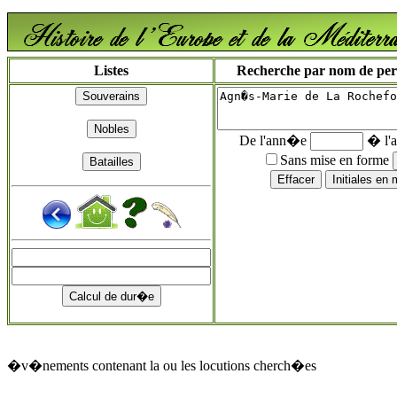
Listes
Recherche par nom de perso
De l'ann�e
� l'
Sans mise en forme
�v�nements contenant la ou les locutions cherch�es