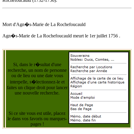
Rochefoucauld
(1732-1756).
Mort d'
Agn�s-Marie de La Rochefoucauld
Agn�s-Marie de La Rochefoucauld
meurt
le 1er juillet 1756
.
Si, dans le r�sultat d'une
recherche, un nom de personne
ou de lieu ou une date vous
interpelle, s�lectionnez-le et
faites un clique droit pour lancer
une nouvelle recherche.
Si ce site vous est utile, placez
le dans vos favoris ou marques-
pages !