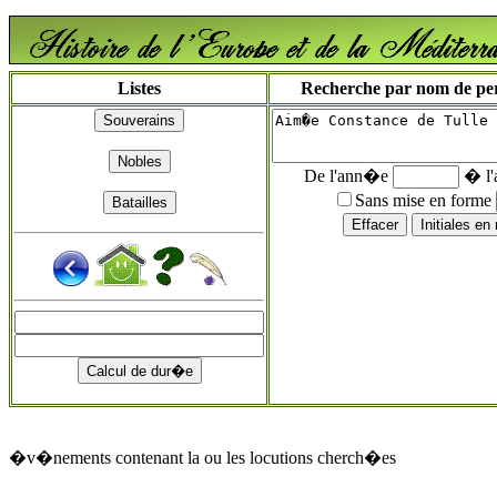
Listes
Recherche par nom de pers
De l'ann�e
� l
Sans mise en forme
�v�nements contenant la ou les locutions cherch�es