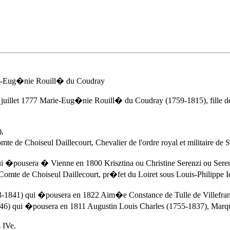
rie-Eug�nie Rouill� du Coudray
 juillet 1777
Marie-Eug�nie Rouill� du Coudray (1759-1815), fille d
),
mte de Choiseul Daillecourt, Chevalier de l'ordre royal et militair
ui �pousera � Vienne en 1800 Krisztina ou Christine Serenzi ou Sere
omte de Choiseul Daillecourt, pr�fet du Loiret sous Louis-Philipp
83-1841) qui �pousera en 1822
Aim�e Constance de Tulle de Villefra
6) qui �pousera en 1811 Augustin Louis Charles (1755-1837), Marqu
 IVe.