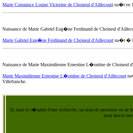
Marie Constance Louise Victorine de Choiseul d'Aillecourt
na�t
en 
Naissance de Marie Gabriel Eug�ne Ferdinand de Choiseul d'Aillec
Marie Gabriel Eug�ne Ferdinand de Choiseul d'Aillecourt
na�t � P
Naissance de Marie Maximilienne Ernestine L�ontine de Choiseul d'
Marie Maximilienne Ernestine L�ontine de Choiseul d'Aillecourt
na
Villefranche
.
Si, dans le r�sultat d'une recherche, un nom de personne ou de lie
pour lancer une