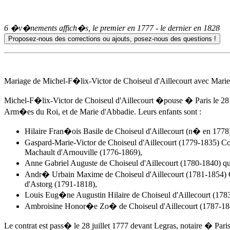
6 �v�nements affich�s, le premier en
1777
- le dernier en
1828
Mariage de Michel-F�lix-Victor de Choiseul d'Aillecourt avec Ma
Michel-F�lix-Victor de Choiseul d'Aillecourt �pouse � Paris
le 28
Arm�es du Roi, et de Marie d'Abbadie. Leurs enfants sont :
Hilaire Fran�ois Basile de Choiseul d'Aillecourt (n� en 1778
Gaspard-Marie-Victor de Choiseul d'Aillecourt (1779-1835) Co
Machault d'Arnouville (1776-1869),
Anne Gabriel Auguste de Choiseul d'Aillecourt (1780-1840) q
Andr� Urbain Maxime de Choiseul d'Aillecourt (1781-1854) C
d'Astorg (1791-1818),
Louis Eug�ne Augustin Hilaire de Choiseul d'Aillecourt (17
Ambroisine Honor�e Zo� de Choiseul d'Aillecourt (1787-184
Le contrat est pass�
le 28 juillet 1777
devant Legras, notaire � Paris