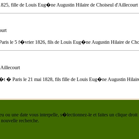
1825
, fille de Louis Eug�ne Augustin Hilaire de Choiseul d'Aillecourt 
ourt
aris
le 5 f�vrier 1826
, fils de Louis Eug�ne Augustin Hilaire de Choi
Aillecourt
�t � Paris
le 21 mai 1828
, fils fille de Louis Eug�ne Augustin Hilaire
u ou une date vous interpelle, s�lectionnez-le et faites un clique droit
 nouvelle recherche.