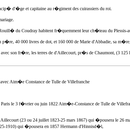
cip� d'�ge et capitaine au r�giment des cuirassiers du roi.
mariage.
 Rouill� du Coudray habitent fr�quemment leur ch�teau du Plessis-
�re, 40 000 livres de dot, et 160 000 de Marie d'Abbadie, sa m�re, 
avec son fr�re, les terres de d'Aillecourt, pr�s de Chaumont, (3 125 
 avec
Aim�e Constance de Tulle de Villefranche
 Paris
le 3 f�vrier ou juin 1822
Aim�e-Constance de Tulle de Villefran
illecourt (23 ou 24 juillet 1823-25 mars 1867) qui �pousera le 26
(1825-1910) qui �pousera en 1857 Hermann d'Hinnisd�l,