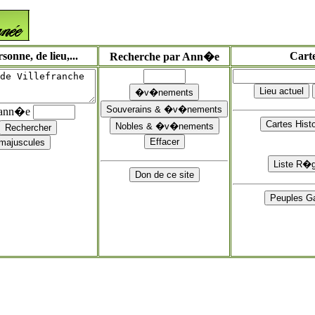
onne, de lieu,...
Cart
Recherche par Ann�e
'ann�e