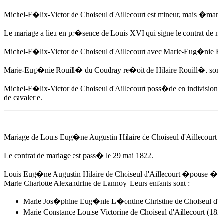
Michel-F�lix-Victor de Choiseul d'Aillecourt est mineur, mais �man
Le mariage a lieu en pr�sence de Louis XVI qui signe le contrat de 
Michel-F�lix-Victor de Choiseul d'Aillecourt avec Marie-Eug�nie
Marie-Eug�nie Rouill� du Coudray re�oit de Hilaire Rouill�, son p
Michel-F�lix-Victor de Choiseul d'Aillecourt poss�de en indivision 
de cavalerie.
Mariage de Louis Eug�ne Augustin Hilaire de Choiseul d'Aillecourt
Le contrat de mariage est pass�
le 29 mai 1822
.
Louis Eug�ne Augustin Hilaire de Choiseul d'Aillecourt �pouse �
Marie Charlotte Alexandrine de Lannoy. Leurs enfants sont :
Marie Jos�phine Eug�nie L�ontine Christine de Choiseul d'A
Marie Constance Louise Victorine de Choiseul d'Aillecourt 