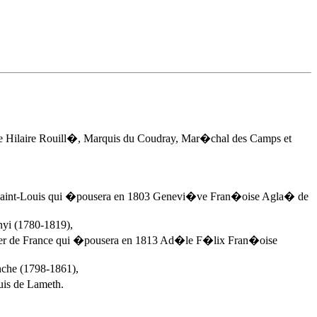
e Hilaire Rouill�, Marquis du Coudray, Mar�chal des Camps et
e de Saint-Louis qui �pousera en 1803 Genevi�ve Fran�oise Agla� de
nyi (1780-1819),
e Ier de France qui �pousera en 1813 Ad�le F�lix Fran�oise
nche
(1798-1861),
is de Lameth.