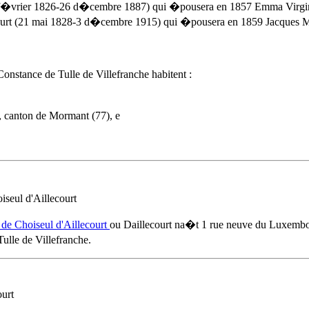
5 f�vrier 1826-26 d�cembre 1887) qui �pousera en 1857 Emma Virgin
ourt (21 mai 1828-3 d�cembre 1915) qui �pousera en 1859 Jacques M
nstance de Tulle de Villefranche
habitent :
 canton de Mormant (77), e
seul d'Aillecourt
e Choiseul d'Aillecourt
ou Daillecourt na�t 1 rue neuve du Luxemb
lle de Villefranche
.
ourt