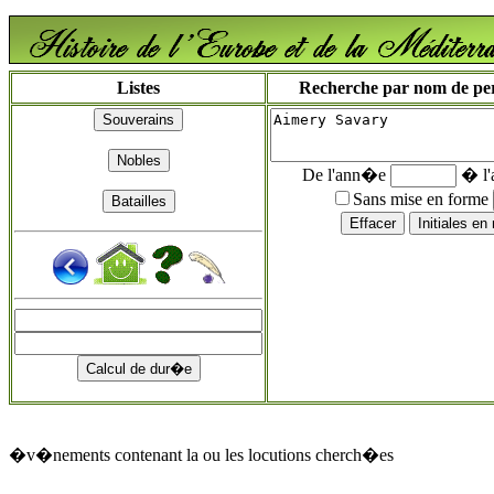
Listes
Recherche par nom de pers
De l'ann�e
� l
Sans mise en forme
�v�nements contenant la ou les locutions cherch�es