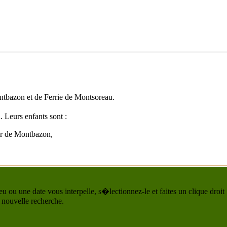
ontbazon et de Ferrie de Montsoreau.
Leurs enfants sont :
ur de Montbazon,
u ou une date vous interpelle, s�lectionnez-le et faites un clique droit
 nouvelle recherche.