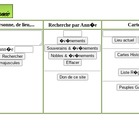
onne, de lieu,...
Cart
Recherche par Ann�e
'ann�e