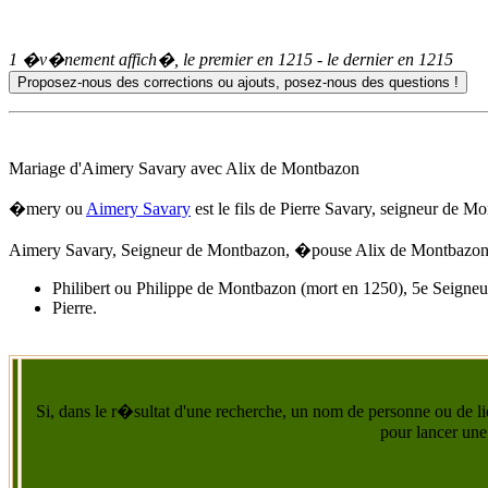
1 �v�nement affich�, le premier en
1215
- le dernier en
1215
Mariage d'
Aimery Savary
avec Alix de Montbazon
�mery ou
Aimery Savary
est le fils de Pierre Savary, seigneur de M
Aimery Savary
, Seigneur de Montbazon, �pouse Alix de Montbazon. 
Philibert ou Philippe de Montbazon (mort en 1250), 5e Seigne
Pierre.
Si, dans le r�sultat d'une recherche, un nom de personne ou de lie
pour lancer une