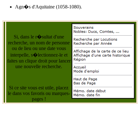
Agn�s d'Aquitaine (1058-1080).
Si, dans le r�sultat d'une
recherche, un nom de personne
ou de lieu ou une date vous
interpelle, s�lectionnez-le et
faites un clique droit pour lancer
une nouvelle recherche.
Si ce site vous est utile, placez
le dans vos favoris ou marques-
pages !