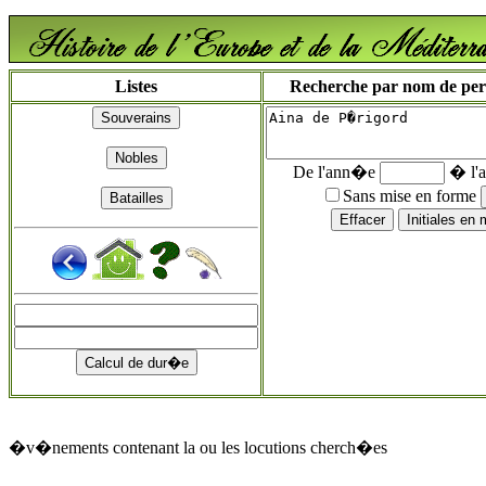
Listes
Recherche par nom de perso
De l'ann�e
� l'
Sans mise en forme
�v�nements contenant la ou les locutions cherch�es