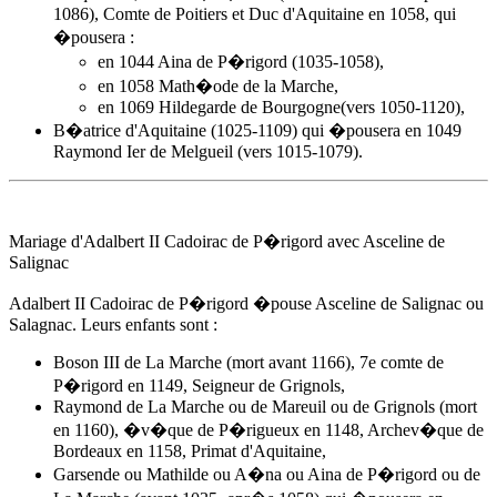
1086), Comte de Poitiers et Duc d'Aquitaine en 1058, qui
�pousera :
en 1044
Aina de P�rigord
(1035-1058),
en 1058 Math�ode de la Marche,
en 1069 Hildegarde de Bourgogne(vers 1050-1120),
B�atrice d'Aquitaine (1025-1109) qui �pousera en 1049
Raymond Ier de Melgueil (vers 1015-1079).
Mariage d'Adalbert II Cadoirac de P�rigord avec Asceline de
Salignac
Adalbert II Cadoirac de P�rigord �pouse Asceline de Salignac ou
Salagnac. Leurs enfants sont :
Boson III de La Marche (mort avant 1166), 7e comte de
P�rigord en 1149, Seigneur de Grignols,
Raymond de La Marche ou de Mareuil ou de Grignols (mort
en 1160), �v�que de P�rigueux en 1148, Archev�que de
Bordeaux en 1158, Primat d'Aquitaine,
Garsende ou Mathilde ou A�na ou
Aina de P�rigord
ou de