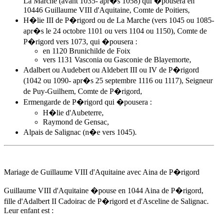
La Marche (avant 1035- apr�s 1058) qui �pousera en
10446 Guillaume VIII d'Aquitaine, Comte de Poitiers,
H�lie III de P�rigord ou de La Marche (vers 1045 ou 1085-
apr�s le 24 octobre 1101 ou vers 1104 ou 1150), Comte de
P�rigord vers 1073, qui �pousera :
en 1120 Brunichilde de Foix
vers 1131 Vasconia ou Gasconie de Blayemorte,
Adalbert ou Audebert ou Aldebert III ou IV de P�rigord
(1042 ou 1090- apr�s 25 septembre 1116 ou 1117), Seigneur
de Puy-Guilhem, Comte de P�rigord,
Ermengarde de P�rigord qui �pousera :
H�lie d'Aubeterre,
Raymond de Gensac,
Alpais de Salignac (n�e vers 1045).
Mariage de Guillaume VIII d'Aquitaine avec
Aina de P�rigord
Guillaume VIII d'Aquitaine �pouse
en 1044
Aina de P�rigord
,
fille d'Adalbert II Cadoirac de P�rigord et d'Asceline de Salignac.
Leur enfant est :