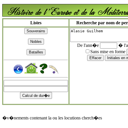
Listes
Recherche par nom de perso
De l'ann�e
� l'
Sans mise en forme
�v�nements contenant la ou les locutions cherch�es