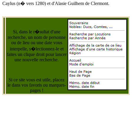
Caylus (n� vers 1280) et d'
Alasie Guilhem
de Clermont.
Si, dans le r�sultat d'une
recherche, un nom de personne
ou de lieu ou une date vous
interpelle, s�lectionnez-le et
faites un clique droit pour lancer
une nouvelle recherche.
Si ce site vous est utile, placez
le dans vos favoris ou marques-
pages !