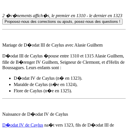
2 �v�nements affich�s, le premier en
1310
- le dernier en
1323
Mariage de D�odat III de Caylus avec
Alasie Guilhem
D�odat III de Caylus �pouse
entre 1310
et 1315
Alasie Guilhem
,
fille de B�renger IV Guilhem, Seigneur de Clermont, et d'Helix de
Boussagues. Leurs enfants sont :
D�odat IV de Caylus (n� en 1323).
Maralde de Caylus (n�e en 1324),
Flore de Caylus (n�e en 1325).
Naissance de D�odat IV de Caylus
D�odat IV de Caylus
na�t
vers 1323
, fils de D�odat III de