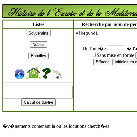
Listes
Recherche par nom de perso
De l'ann�e
� l'
Sans mise en forme
�v�nements contenant la ou les locutions cherch�es