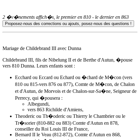
2 �v�nements affich�s, le premier en
810
- le dernier en
863
Mariage de Childebrand III avec Dunna
Childebrand III, fils de Nibelung II et de Berthe d'Autun, �pouse
vers 810
Dunna. Leurs enfants sont :
Ecchard ou Eccard ou Echard ou �chard de M�con (vers
810 ou 815-vers 876 ou 877), Comte de M�con, de Chalon
et d'Autun, de Morvois et de Chalon-sur-Sa�ne, Seigneur de
Perrecy, qui �pousera :
Albegundi
,
vers 863 Richilde d'Amiens,
Theoderic ou Th�oderic ou Thierry le Chambrier ou le
Tr�sorier (810-882 ou 883) Comte d'Autun en 878,
conseiller du Roi Louis III de France,
Bernard II le Veau (812-872), Comte d'Autun en 868,