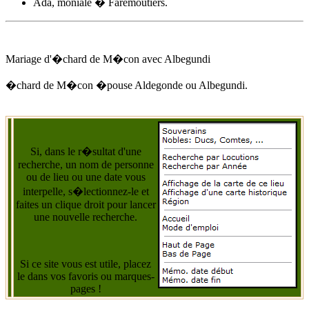
Ada, moniale � Faremoutiers.
Mariage d'�chard de M�con avec
Albegundi
�chard de M�con �pouse Aldegonde ou
Albegundi
.
Si, dans le r�sultat d'une
recherche, un nom de personne
ou de lieu ou une date vous
interpelle, s�lectionnez-le et
faites un clique droit pour lancer
une nouvelle recherche.
Si ce site vous est utile, placez
le dans vos favoris ou marques-
pages !