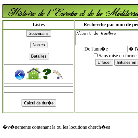
Listes
Recherche par nom de pers
De l'ann�e
� l
Sans mise en forme
�v�nements contenant la ou les locutions cherch�es