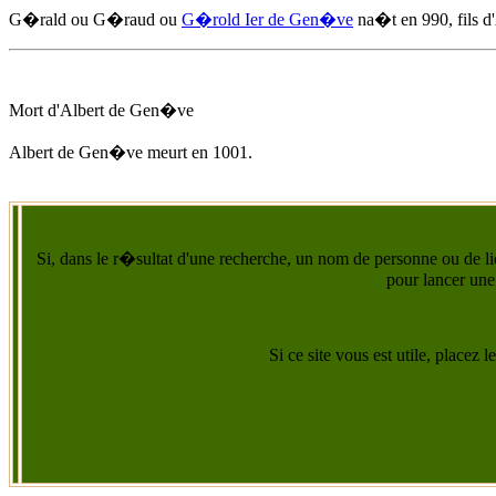
G�rald ou G�raud ou
G�rold Ier de Gen�ve
na�t
en 990
, fils d'
Mort d'
Albert de Gen�ve
Albert de Gen�ve
meurt
en 1001
.
Si, dans le r�sultat d'une recherche, un nom de personne ou de lie
pour lancer une
Si ce site vous est utile, placez