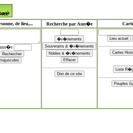
onne, de lieu,...
Cart
Recherche par Ann�e
'ann�e