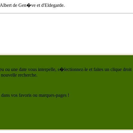
Albert de Gen�ve
et d'Eldegarde.
u ou une date vous interpelle, s�lectionnez-le et faites un clique droit
 nouvelle recherche.
 le dans vos favoris ou marques-pages !