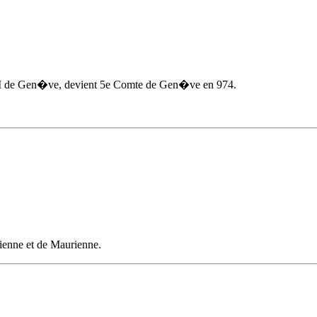
d II de Gen�ve, devient 5e Comte de Gen�ve
en 974
.
enne et de Maurienne.