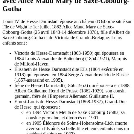
avec Alice Maud Mary de Saxe-Cobourg-
Gotha
Louis IV de Hesse-Darmstadt épouse au château d'Osborne situé sur
l'île de Wight le 1er juillet 1862 Alice Maud Mary de Saxe-
Cobourg-Gotha (25 avril 1843-14 décembre 1878), fille d'Albert de
Saxe-Cobourg-Gotha et de Victoria de Grande-Bretagne. Leurs
enfants sont :
Victoria de Hesse-Darmstadt (1863-1950) qui épousera en
1884 Louis Alexandre de Battenberg (1854-1921), Marquis
de Milford-Haven,
Élisabeth de Hesse-Darmstadt dite Ella (1864-exécutée en
1918) qui épousera en 1884 Serge Alexandrovitch de Russie
(1857-assassiné en 1905),
Irène de Hesse-Darmstadt (1866-1953) qui épousera en 1888
Albert Guillaume Henri de Prusse (1862-1929), son cousin
germain, frère de l'Empereur Allemand Guillaume II,
Ernest-Louis de Hesse-Darmstadt (1868-1937), Grand-Duc
de Hesse, qui épousera :
en 1894 Victoria Melita de Saxe-Cobourg-Gotha, sa
cousine germaine, et divorcés en 1901,
en 1905 Éléonore de Solms-Hohensolms-Lich (morte
avec son fils aîné, sa belle-fille et leurs enfants dans un
accident d'avion en 1937),