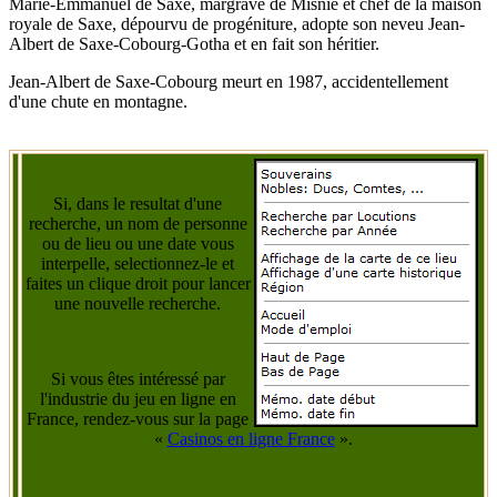
Marie-Emmanuel de Saxe, margrave de Misnie et chef de la maison
royale de Saxe, dépourvu de progéniture, adopte son neveu Jean-
Albert de Saxe-Cobourg-Gotha et en fait son héritier.
Jean-Albert de Saxe-Cobourg meurt en 1987, accidentellement
d'une chute en montagne.
Si, dans le resultat d'une
recherche, un nom de personne
ou de lieu ou une date vous
interpelle, selectionnez-le et
faites un clique droit pour lancer
une nouvelle recherche.
Si vous êtes intéressé par
l'industrie du jeu en ligne en
France, rendez-vous sur la page
«
Casinos en ligne France
».