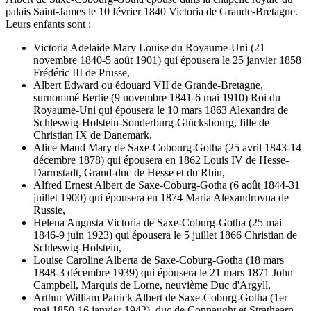
palais Saint-James le 10 février 1840 Victoria de Grande-Bretagne.
Leurs enfants sont :
Victoria Adelaide Mary Louise du Royaume-Uni (21
novembre 1840-5 août 1901) qui épousera le 25 janvier 1858
Frédéric III de Prusse,
Albert Edward ou édouard VII de Grande-Bretagne,
surnommé Bertie (9 novembre 1841-6 mai 1910) Roi du
Royaume-Uni qui épousera le 10 mars 1863 Alexandra de
Schleswig-Holstein-Sonderburg-Glücksbourg, fille de
Christian IX de Danemark,
Alice Maud Mary de Saxe-Cobourg-Gotha (25 avril 1843-14
décembre 1878) qui épousera en 1862 Louis IV de Hesse-
Darmstadt, Grand-duc de Hesse et du Rhin,
Alfred Ernest Albert de Saxe-Coburg-Gotha (6 août 1844-31
juillet 1900) qui épousera en 1874 Maria Alexandrovna de
Russie,
Helena Augusta Victoria de Saxe-Coburg-Gotha (25 mai
1846-9 juin 1923) qui épousera le 5 juillet 1866 Christian de
Schleswig-Holstein,
Louise Caroline Alberta de Saxe-Coburg-Gotha (18 mars
1848-3 décembre 1939) qui épousera le 21 mars 1871 John
Campbell, Marquis de Lorne, neuvième Duc d'Argyll,
Arthur William Patrick Albert de Saxe-Coburg-Gotha (1er
mai 1850-16 janvier 1942), duc de Connaught et Strathearn,