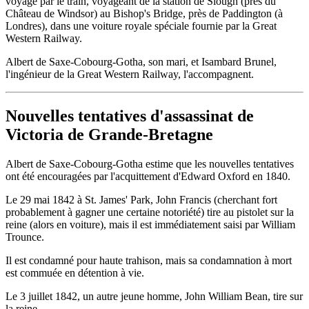
voyage par le train, voyageant de la station de Slough (près du
Château de Windsor) au Bishop's Bridge, près de Paddington (à
Londres), dans une voiture royale spéciale fournie par la Great
Western Railway.
Albert de Saxe-Cobourg-Gotha, son mari, et Isambard Brunel,
l'ingénieur de la Great Western Railway, l'accompagnent.
Nouvelles tentatives d'assassinat de
Victoria de Grande-Bretagne
Albert de Saxe-Cobourg-Gotha estime que les nouvelles tentatives
ont été encouragées par l'acquittement d'Edward Oxford en 1840.
Le 29 mai 1842 à St. James' Park, John Francis (cherchant fort
probablement à gagner une certaine notoriété) tire au pistolet sur la
reine (alors en voiture), mais il est immédiatement saisi par William
Trounce.
Il est condamné pour haute trahison, mais sa condamnation à mort
est commuée en détention à vie.
Le 3 juillet 1842, un autre jeune homme, John William Bean, tire sur
la reine.