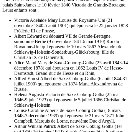
palais Saint-James le 10 février 1840 Victoria de Grande-Bretagne.
Leurs enfants sont :
Victoria Adelaide Mary Louise du Royaume-Uni (21
novembre 1840-5 août 1901) qui épousera le 25 janvier 1858
Frédéric III de Prusse,
Albert Edward ou édouard VII de Grande-Bretagne,
surnommé Bertie (9 novembre 1841-6 mai 1910) Roi du
Royaume-Uni qui épousera le 10 mars 1863 Alexandra de
Schleswig-Holstein-Sonderburg-Glücksbourg, fille de
Christian IX de Danemark,
Alice Maud Mary de Saxe-Cobourg-Gotha (25 avril 1843-14
décembre 1878) qui épousera en 1862 Louis IV de Hesse-
Darmstadt, Grand-duc de Hesse et du Rhin,
Alfred Ernest Albert de Saxe-Coburg-Gotha (6 août 1844-31
juillet 1900) qui épousera en 1874 Maria Alexandrovna de
Russie,
Helena Augusta Victoria de Saxe-Coburg-Gotha (25 mai
1846-9 juin 1923) qui épousera le 5 juillet 1866 Christian de
Schleswig-Holstein,
Louise Caroline Alberta de Saxe-Coburg-Gotha (18 mars
1848-3 décembre 1939) qui épousera le 21 mars 1871 John
Campbell, Marquis de Lorne, neuvième Duc d'Argyll,
Arthur William Patrick Albert de Saxe-Coburg-Gotha (1er
mai 1850-16 janvier 1942), duc de Connaught et Strathearn,