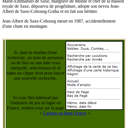
Marie-Emmanuel de Saxe, margrave de Misnie et chef de la maison
royale de Saxe, dépourvu de progéniture, adopte son neveu Jean-
Albert de Saxe-Cobourg-Gotha et en fait son héritier.
Jean-Albert de Saxe-Cobourg meurt en 1987, accidentellement
d'une chute en montagne.
Si, dans le resultat d'une
recherche, un nom de personne
ou de lieu ou une date vous
interpelle, selectionnez-le et
faites un clique droit pour lancer
une nouvelle recherche.
Si vous êtes intéressé par
l'industrie du jeu en ligne en
France, rendez-vous sur la page
«
Casinos en ligne France
».