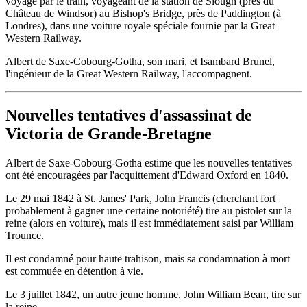
voyage par le train, voyageant de la station de Slough (près du
Château de Windsor) au Bishop's Bridge, près de Paddington (à
Londres), dans une voiture royale spéciale fournie par la Great
Western Railway.
Albert de Saxe-Cobourg-Gotha, son mari, et Isambard Brunel,
l'ingénieur de la Great Western Railway, l'accompagnent.
Nouvelles tentatives d'assassinat de
Victoria de Grande-Bretagne
Albert de Saxe-Cobourg-Gotha estime que les nouvelles tentatives
ont été encouragées par l'acquittement d'Edward Oxford en 1840.
Le 29 mai 1842 à St. James' Park, John Francis (cherchant fort
probablement à gagner une certaine notoriété) tire au pistolet sur la
reine (alors en voiture), mais il est immédiatement saisi par William
Trounce.
Il est condamné pour haute trahison, mais sa condamnation à mort
est commuée en détention à vie.
Le 3 juillet 1842, un autre jeune homme, John William Bean, tire sur
la reine.