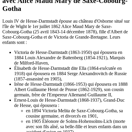
avec Alice Maud Mary de Saxe-Cobourg-
Gotha
Louis IV de Hesse-Darmstadt épouse au château d'Osborne situé sur
l'île de Wight le 1er juillet 1862 Alice Maud Mary de Saxe-
Cobourg-Gotha (25 avril 1843-14 décembre 1878), fille d'Albert de
Saxe-Cobourg-Gotha et de Victoria de Grande-Bretagne. Leurs
enfants sont :
Victoria de Hesse-Darmstadt (1863-1950) qui épousera en
1884 Louis Alexandre de Battenberg (1854-1921), Marquis
de Milford-Haven,
Élisabeth de Hesse-Darmstadt dite Ella (1864-exécutée en
1918) qui épousera en 1884 Serge Alexandrovitch de Russie
(1857-assassiné en 1905),
Irène de Hesse-Darmstadt (1866-1953) qui épousera en 1888
Albert Guillaume Henri de Prusse (1862-1929), son cousin
germain, frère de l'Empereur Allemand Guillaume II,
Ernest-Louis de Hesse-Darmstadt (1868-1937), Grand-Duc
de Hesse, qui épousera :
en 1894 Victoria Melita de Saxe-Cobourg-Gotha, sa
cousine germaine, et divorcés en 1901,
en 1905 Éléonore de Solms-Hohensolms-Lich (morte
avec son fils aîné, sa belle-fille et leurs enfants dans un
accident d'avion en 1937),