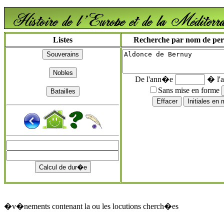
Listes
Recherche par nom de perso
De l'ann�e
� l'
Sans mise en forme
�v�nements contenant la ou les locutions cherch�es