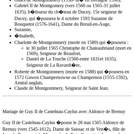
Gabriel II de Montgomery (vers 1560 ou 1565-31 juillet
1635), b�tisseur du ch�teau de Ducey, 15e seigneur de
Ducey, qui �pousera le 4 octobre 1593 Suzanne de
Bouquetot (1576-1641), Dame du Breuil-en-Auge,
Suzanne,
�lisabeth,
Charlotte de Montgommery (morte en 1589) qui �pousera :
le 30 juillet 1565 Christophe de Chateaubriand (mort en
1569), Seigneur de Beaufort,
Daniel de La Touche (1560-entre 1631et 1635),
Seigneur de La Ravardi�re,
Roberte de Montgommery (morte en 1588) qui �pousera en
1572 Gawen Champernowne ou Champernon (1555-1592),
Amiral anglais,
Claude de Montgommery, Seigneur de Saint Jean.
Mariage de Guy II de Castelnau-Caylus avec
Aldonce de Bernuy
Guy II de Castelnau-Caylus �pouse
le 28 mai 1565
Aldonce de
Bernuy
(vers 1545-1612), Dame de Saissac et de Ven�s, fille de