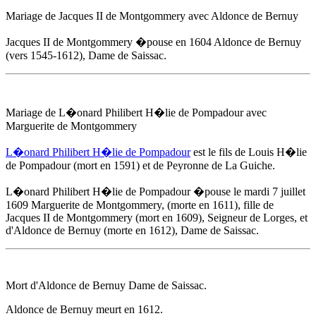
Mariage de Jacques II de Montgommery avec
Aldonce de Bernuy
Jacques II de Montgommery �pouse
en 1604
Aldonce de Bernuy
(vers 1545-1612), Dame de Saissac.
Mariage de L�onard Philibert H�lie de Pompadour avec
Marguerite de Montgommery
L�onard Philibert H�lie de Pompadour
est le fils de Louis H�lie
de Pompadour (mort en 1591) et de Peyronne de La Guiche.
L�onard Philibert H�lie de Pompadour �pouse
le mardi 7 juillet
1609
Marguerite de Montgommery, (morte en 1611), fille de
Jacques II de Montgommery (mort en 1609), Seigneur de Lorges, et
d'
Aldonce de Bernuy
(morte en 1612), Dame de Saissac.
Mort d'
Aldonce de Bernuy
Dame de Saissac.
Aldonce de Bernuy
meurt
en 1612
.