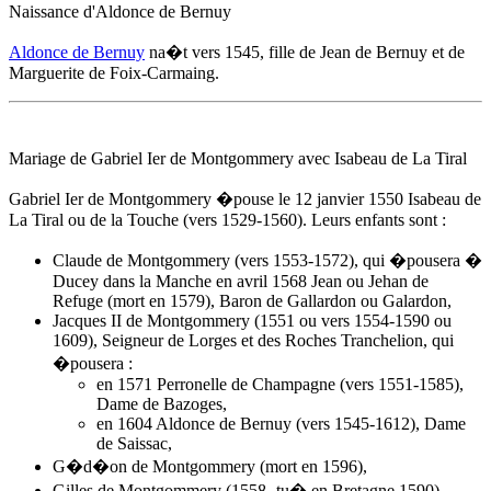
Naissance d'
Aldonce de Bernuy
Aldonce de Bernuy
na�t
vers 1545
, fille de Jean de Bernuy et de
Marguerite de Foix-Carmaing.
Mariage de Gabriel Ier de Montgommery avec Isabeau de La Tiral
Gabriel Ier de Montgommery �pouse
le 12 janvier 1550
Isabeau de
La Tiral ou de la Touche (vers 1529-1560). Leurs enfants sont :
Claude de Montgommery (vers 1553-1572), qui �pousera �
Ducey dans la Manche en avril 1568 Jean ou Jehan de
Refuge (mort en 1579), Baron de Gallardon ou Galardon,
Jacques II de Montgommery (1551 ou vers 1554-1590 ou
1609), Seigneur de Lorges et des Roches Tranchelion, qui
�pousera :
en 1571 Perronelle de Champagne (vers 1551-1585),
Dame de Bazoges,
en 1604
Aldonce de Bernuy
(vers 1545-1612), Dame
de Saissac,
G�d�on de Montgommery (mort en 1596),
Gilles de Montgommery (1558- tu� en Bretagne 1590),