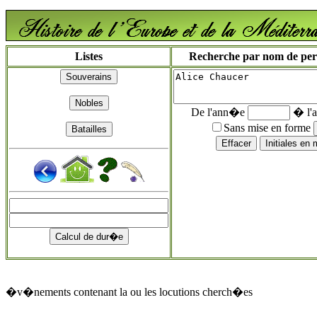
Listes
Recherche par nom de perso
De l'ann�e
� l'
Sans mise en forme
�v�nements contenant la ou les locutions cherch�es