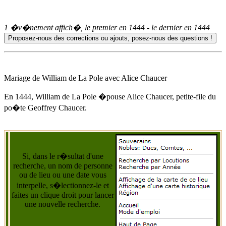
1 �v�nement affich�, le premier en
1444
- le dernier en
1444
Mariage de William de La Pole avec
Alice Chaucer
En 1444
, William de La Pole �pouse
Alice Chaucer
, petite-file du
po�te Geoffrey Chaucer.
Si, dans le r�sultat d'une
recherche, un nom de personne
ou de lieu ou une date vous
interpelle, s�lectionnez-le et
faites un clique droit pour lancer
une nouvelle recherche.