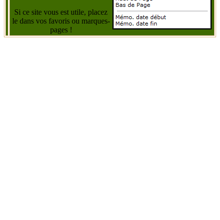
Si ce site vous est utile, placez
le dans vos favoris ou marques-
pages !