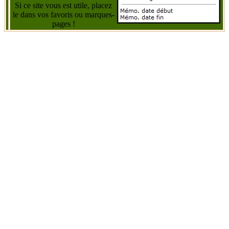
Si ce site vous est utile, placez
le dans vos favoris ou marques-
pages !