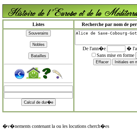
Listes
Recherche par nom de perso
De l'ann�e
� l'
Sans mise en forme
�v�nements contenant la ou les locutions cherch�es