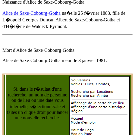
Naissance d'
Alice de Saxe-Cobourg-Gotha
Alice de Saxe-Cobourg-Gotha
na�t
le 25 f�vrier 1883
, fille de
L�opold Georges Duncan Albert de Saxe-Cobourg-Gotha et
d'H�l�ne de Waldeck-Pyrmont.
Mort d'
Alice de Saxe-Cobourg-Gotha
Alice de Saxe-Cobourg-Gotha
meurt
le 3 janvier 1981
.
Si, dans le r�sultat d'une
recherche, un nom de personne
ou de lieu ou une date vous
interpelle, s�lectionnez-le et
faites un clique droit pour lancer
une nouvelle recherche.