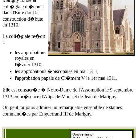
Marigny fonde la
coll�giale d'�couis
dans l'Eure dont la
construction d�bute
en 1310.
La coll�giale re�oit
:
les approbations
royales en
f�vrier 1310,
les approbations �piscopales en mai 1311,
l'approbation papale de Cl�ment V le 1er mai 1311.
Elle est consacr�e � Notre-Dame de l'Assomption
le 9 septembre
1313
en pr�sence d'
Alips de Mons
et de Jean de Marigny.
On peut toujours admirer un remarquable ensemble de statues
command�es par Enguerrand III de Marigny.