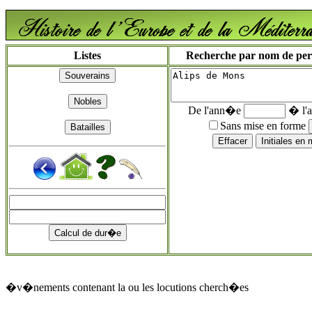
Listes
Recherche par nom de perso
De l'ann�e
� l'
Sans mise en forme
�v�nements contenant la ou les locutions cherch�es